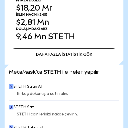
PIYASA DEĞERI
$18,20 Mr
İŞLEM HACMI
(24S)
$2,81 Mn
DOLAŞIMDAKI ARZ
9,46 Mn
STETH
DAHA FAZLA İSTATİSTİK GÖR
DAHA FAZLA İSTATİSTİK GÖR
MetaMask'ta STETH ile neler yapılır
STETH Satın Al
Birkaç dokunuşla satın alın.
STETH Sat
STETH coin'lerinizi nakde çevirin.
STETH Takas Et