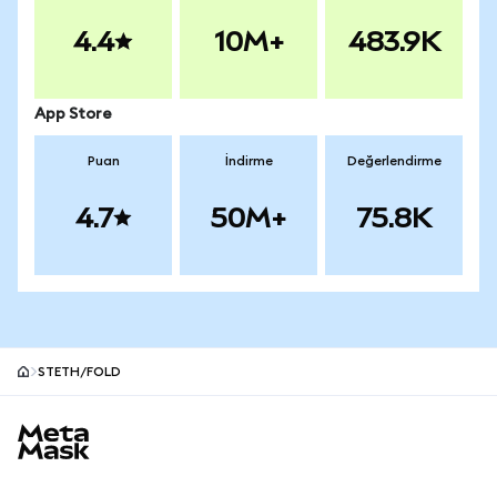
4.4
10M+
483.9K
App Store
Puan
İndirme
Değerlendirme
4.7
50M+
75.8K
STETH/FOLD
MetaMask site alt bilgisi