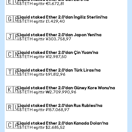
🇪🇺
1 STETH eşittir €1.672,81
Liquid staked Ether 2.0'dan İngiliz Sterlini'na
🇬🇧
1 STETH eşittir £1.429,40
Liquid staked Ether 2.0'dan Japon Yeni'na
🇯🇵
1 STETH eşittir ¥303.758,97
Liquid staked Ether 2.0'dan Çin Yuanı'na
🇨🇳
1 STETH eşittir ¥12.987,50
Liquid staked Ether 2.0'dan Türk Lirası'na
🇹🇷
1 STETH eşittir ₺91.812,96
Liquid staked Ether 2.0'dan Güney Kore Wonu'na
🇰🇷
1 STETH eşittir ₩2.709.990,96
Liquid staked Ether 2.0'dan Rus Rublesi'na
🇷🇺
1 STETH eşittir ₽157.068,97
Liquid staked Ether 2.0'dan Kanada Doları'na
🇨🇦
1 STETH eşittir $2.685,52