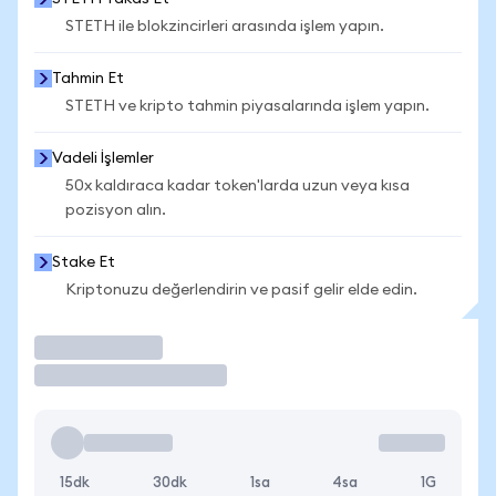
STETH ile blokzincirleri arasında işlem yapın.
Tahmin Et
STETH ve kripto tahmin piyasalarında işlem yapın.
Vadeli İşlemler
50x kaldıraca kadar token'larda uzun veya kısa
pozisyon alın.
Stake Et
Kriptonuzu değerlendirin ve pasif gelir elde edin.
İşlem Yap
15dk
30dk
1sa
4sa
1G