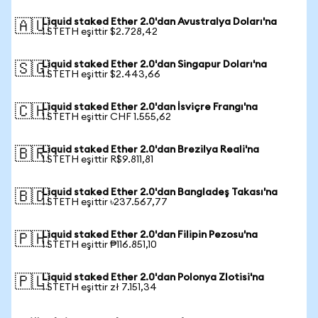
Liquid staked Ether 2.0'dan Avustralya Doları'na
🇦🇺
1 STETH eşittir $2.728,42
Liquid staked Ether 2.0'dan Singapur Doları'na
🇸🇬
1 STETH eşittir $2.443,66
Liquid staked Ether 2.0'dan İsviçre Frangı'na
🇨🇭
1 STETH eşittir CHF 1.555,62
Liquid staked Ether 2.0'dan Brezilya Reali'na
🇧🇷
1 STETH eşittir R$9.811,81
Liquid staked Ether 2.0'dan Bangladeş Takası'na
🇧🇩
1 STETH eşittir ৳237.567,77
Liquid staked Ether 2.0'dan Filipin Pezosu'na
🇵🇭
1 STETH eşittir ₱116.851,10
Liquid staked Ether 2.0'dan Polonya Zlotisi'na
🇵🇱
1 STETH eşittir zł 7.151,34