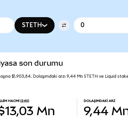
STETH
piyasa son durumu
başına $1.903,84. Dolaşımdaki arzı 9,44 Mn STETH ve Liquid stak
İŞLEM HACMI
(24S)
DOLAŞIMDAKI ARZ
$13,03 Mn
9,44 M