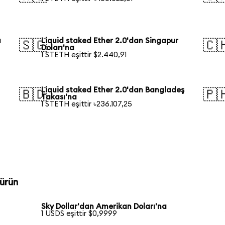
a
Liquid staked Ether 2.0'dan Singapur
🇸🇬
🇨
Doları'na
1 STETH eşittir $2.440,91
Liquid staked Ether 2.0'dan Bangladeş
🇧🇩
🇵
Takası'na
1 STETH eşittir ৳236.107,25
ürün
Sky Dollar'dan Amerikan Doları'na
1 USDS eşittir $0,9999