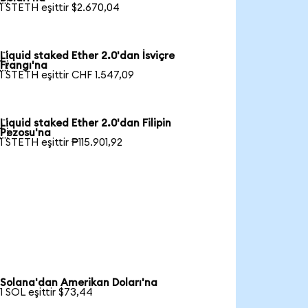
1 STETH eşittir $2.670,04
Liquid staked Ether 2.0'dan İsviçre

Frangı'na
1 STETH eşittir CHF 1.547,09
Liquid staked Ether 2.0'dan Filipin

Pezosu'na
1 STETH eşittir ₱115.901,92
Solana'dan Amerikan Doları'na
1 SOL eşittir $73,44