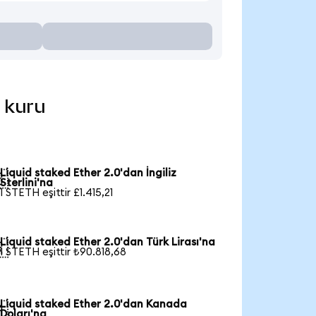
l kuru
Liquid staked Ether 2.0'dan İngiliz

Sterlini'na
1 STETH eşittir £1.415,21
Liquid staked Ether 2.0'dan Türk Lirası'na

1 STETH eşittir ₺90.818,68
Liquid staked Ether 2.0'dan Kanada

Doları'na