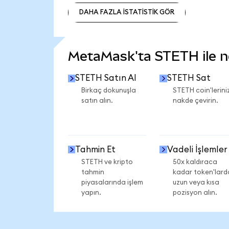
DAHA FAZLA İSTATİSTİK GÖR
DAHA FAZLA İSTATİSTİK GÖR
MetaMask'ta STETH ile nel
STETH Satın Al
STETH Sat
Birkaç dokunuşla
STETH coin'leriniz
satın alın.
nakde çevirin.
Tahmin Et
Vadeli İşlemler
STETH ve kripto
50x kaldıraca
tahmin
kadar token'lard
piyasalarında işlem
uzun veya kısa
yapın.
pozisyon alın.