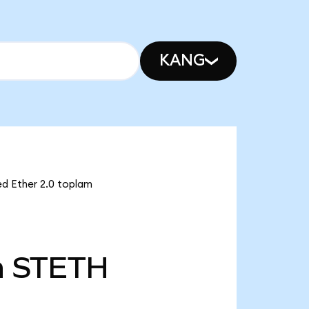
KANG
ed Ether 2.0 toplam
n
STETH