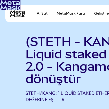
Al Sat
MetaMask Para
Geliştiri
(STETH - KA
Liquid staked
2.0 - Kangam
dönüştür
STETH/KANG: 1 LIQUID STAKED ETHER 
DEĞERINE EŞITTIR