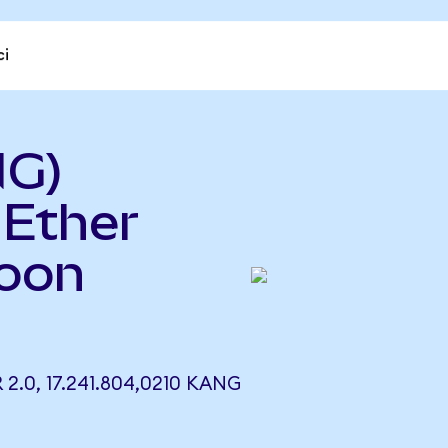
ci
NG)
 Ether
oon
2.0, 17.241.804,0210 KANG