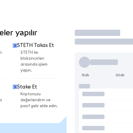
er yapılır
İşlem Yap
STETH Takas Et
i
STETH ile
blokzincirleri
arasında işlem
yapın.
15dk
30dk
Stake Et
Kriptonuzu
a
değerlendirin ve
pasif gelir elde edin.