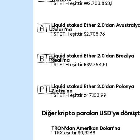
1 STETH eşittir ₩2.703.863,1
Liquid staked Ether 2.0'dan Avustraly
🇦🇺
Doları'na
1 STETH eşittir $2.708,76
Liquid staked Ether 2.0'dan Brezilya
🇧🇷
Reali'na
1 STETH eşittir R$9.754,51
Liquid staked Ether 2.0'dan Polonya
🇵🇱
Zlotisi'na
1 STETH eşittir zł 7.103,99
Diğer kripto paraları USD'ye dönüşt
TRON'dan Amerikan Doları'na
1 TRX eşittir $0,3268