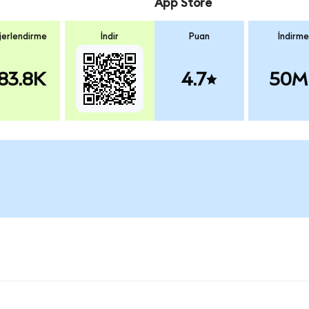
App Store
erlendirme
İndir
Puan
İndirme
83.8K
4.7
50M