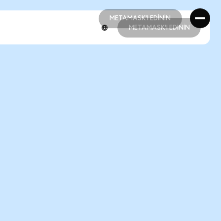
METAMASK'I EDİNİN
METAMASK'I EDİNİN
METAMASK'I EDİNİN
METAMASK'I EDİNİN