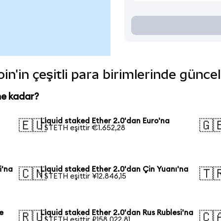
in'in çeşitli para birimlerinde günce
ne kadar?
Liquid staked Ether 2.0'dan Euro'na
🇪🇺
🇬
1 STETH eşittir €1.652,28
i'na
Liquid staked Ether 2.0'dan Çin Yuanı'na
🇨🇳
🇹
1 STETH eşittir ¥12.846,15
e
Liquid staked Ether 2.0'dan Rus Rublesi'na
🇷🇺
🇨
1 STETH eşittir ₽158.022,81