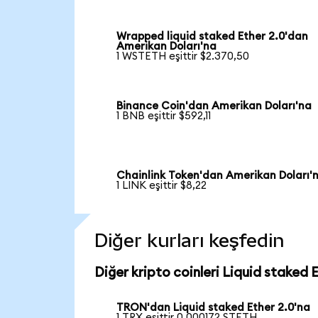
Wrapped liquid staked Ether 2.0'dan
Amerikan Doları'na
1 WSTETH eşittir $2.370,50
Binance Coin'dan Amerikan Doları'na
1 BNB eşittir $592,11
Chainlink Token'dan Amerikan Doları'
1 LINK eşittir $8,22
Diğer kurları keşfedin
Diğer kripto coinleri Liquid staked 
TRON'dan Liquid staked Ether 2.0'na
1 TRX eşittir 0,000172 STETH