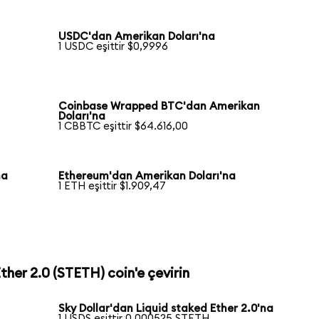
USDC'dan Amerikan Doları'na
1 USDC eşittir $0,9996
Coinbase Wrapped BTC'dan Amerikan
Doları'na
1 CBBTC eşittir $64.616,00
na
Ethereum'dan Amerikan Doları'na
1 ETH eşittir $1.909,47
Ether 2.0 (STETH) coin'e çevirin
Sky Dollar'dan Liquid staked Ether 2.0'na
1 USDS eşittir 0,000525 STETH