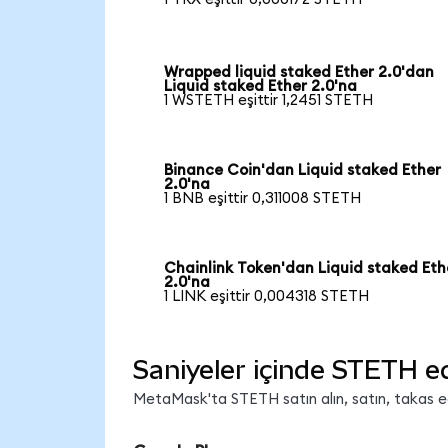
Wrapped liquid staked Ether 2.0'dan
Liquid staked Ether 2.0'na
1 WSTETH eşittir 1,2451 STETH
Binance Coin'dan Liquid staked Ether
2.0'na
1 BNB eşittir 0,311008 STETH
Chainlink Token'dan Liquid staked Eth
2.0'na
1 LINK eşittir 0,004318 STETH
Saniyeler içinde STETH e
MetaMask'ta STETH satın alın, satın, takas edi