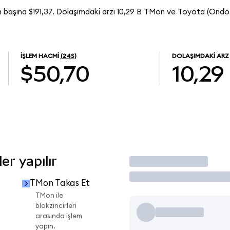
 başına $191,37. Dolaşımdaki arzı 10,29 B TMon ve Toyota (Ond
İŞLEM HACMI
(24S)
DOLAŞIMDAKI ARZ
$50,70
10,29
r yapılır
İşlem Yap
TMon Takas Et
i
TMon ile
blokzincirleri
arasında işlem
yapın.