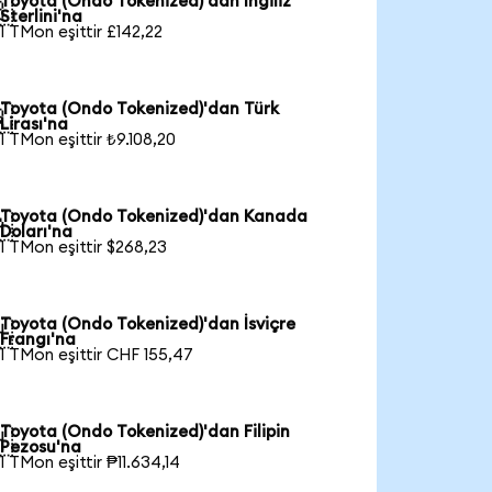
Toyota (Ondo Tokenized)'dan İngiliz

Sterlini'na
1 TMon eşittir £142,22
Toyota (Ondo Tokenized)'dan Türk

Lirası'na
1 TMon eşittir ₺9.108,20
Toyota (Ondo Tokenized)'dan Kanada

Doları'na
1 TMon eşittir $268,23
Toyota (Ondo Tokenized)'dan İsviçre

Frangı'na
1 TMon eşittir CHF 155,47
Toyota (Ondo Tokenized)'dan Filipin

Pezosu'na
1 TMon eşittir ₱11.634,14