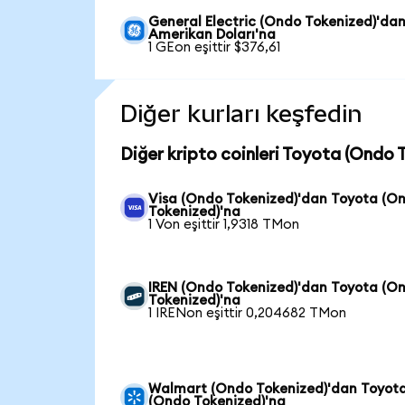
General Electric (Ondo Tokenized)'da
Amerikan Doları'na
1 GEon eşittir $376,61
Diğer kurları keşfedin
Diğer kripto coinleri Toyota (Ondo 
Visa (Ondo Tokenized)'dan Toyota (O
Tokenized)'na
1 Von eşittir 1,9318 TMon
IREN (Ondo Tokenized)'dan Toyota (O
Tokenized)'na
1 IRENon eşittir 0,204682 TMon
Walmart (Ondo Tokenized)'dan Toyot
(Ondo Tokenized)'na