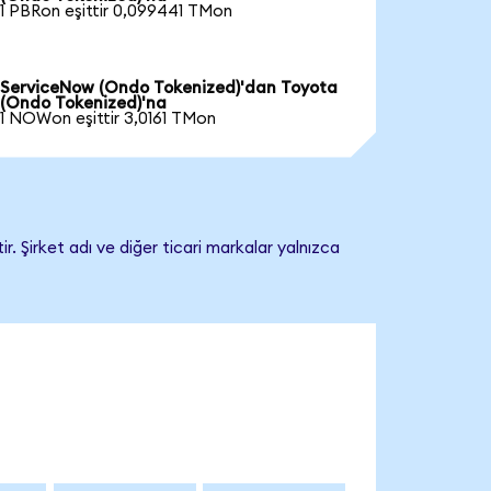
1 PBRon eşittir 0,099441 TMon
ServiceNow (Ondo Tokenized)'dan Toyota
(Ondo Tokenized)'na
1 NOWon eşittir 3,0161 TMon
. Şirket adı ve diğer ticari markalar yalnızca