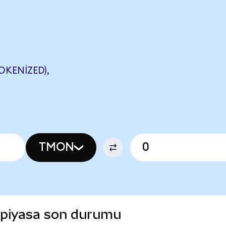
KENIZED),
TMON
 piyasa son durumu