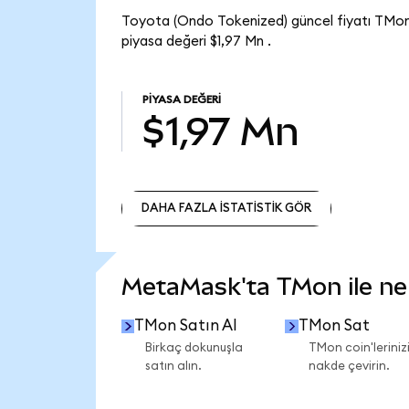
Toyota (Ondo Tokenized) güncel fiyatı TMon
piyasa değeri $1,97 Mn .
PIYASA DEĞERI
$1,97 Mn
DAHA FAZLA İSTATİSTİK GÖR
DAHA FAZLA İSTATİSTİK GÖR
MetaMask'ta TMon ile nele
TMon Satın Al
TMon Sat
Birkaç dokunuşla
TMon coin'leriniz
satın alın.
nakde çevirin.