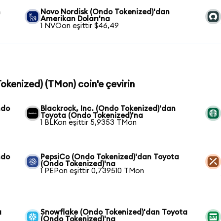
n
Novo Nordisk (Ondo Tokenized)'dan
Amerikan Doları'na
1 NVOon eşittir $46,49
Tokenized) (TMon) coin'e çevirin
ndo
Blackrock, Inc. (Ondo Tokenized)'dan
Toyota (Ondo Tokenized)'na
1 BLKon eşittir 5,9353 TMon
ndo
PepsiCo (Ondo Tokenized)'dan Toyota
(Ondo Tokenized)'na
1 PEPon eşittir 0,739510 TMon
a
Snowflake (Ondo Tokenized)'dan Toyota
(Ondo Tokenized)'na