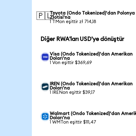
Toyota (Ondo Tokenized)'dan Polonya
🇵🇱
Zlotisi'na
1 TMon eşittir zł 714,18
Diğer RWA'ları USD'ye dönüştür
Visa (Ondo Tokenized)'dan Amerikan
Doları'na
1 Von eşittir $369,69
IREN (Ondo Tokenized)'dan Amerikan
Doları'na
1 IRENon eşittir $39,17
Walmart (Ondo Tokenized)'dan Ameri
Doları'na
1 WMTon eşittir $111,47