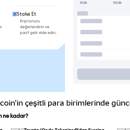
15dk
30dk
Stake Et
Kriptonuzu
a
değerlendirin ve
pasif gelir elde edin.
oin'in çeşitli para birimlerinde günc
n ne kadar?