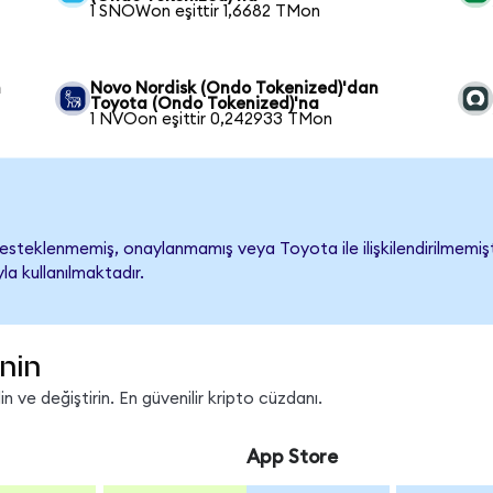
1 SNOWon eşittir 1,6682 TMon
n
Novo Nordisk (Ondo Tokenized)'dan
Toyota (Ondo Tokenized)'na
1 NVOon eşittir 0,242933 TMon
steklenmemiş, onaylanmamış veya Toyota ile ilişkilendirilmemiştir
a kullanılmaktadır.
nin
 ve değiştirin. En güvenilir kripto cüzdanı.
App Store