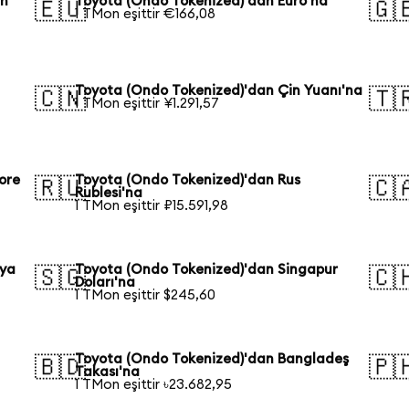
an
Toyota (Ondo Tokenized)'dan Euro'na
🇪🇺
🇬
1 TMon eşittir €166,08
Toyota (Ondo Tokenized)'dan Çin Yuanı'na
🇨🇳
🇹
1 TMon eşittir ¥1.291,57
ore
Toyota (Ondo Tokenized)'dan Rus
🇷🇺
🇨
Rublesi'na
1 TMon eşittir ₽15.591,98
lya
Toyota (Ondo Tokenized)'dan Singapur
🇸🇬
🇨
Doları'na
1 TMon eşittir $245,60
Toyota (Ondo Tokenized)'dan Bangladeş
🇧🇩
🇵
Takası'na
1 TMon eşittir ৳23.682,95