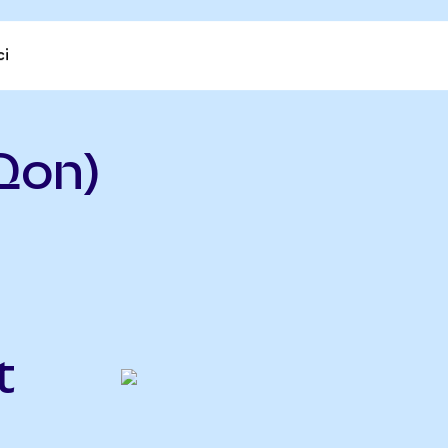
ci
Qon)
t