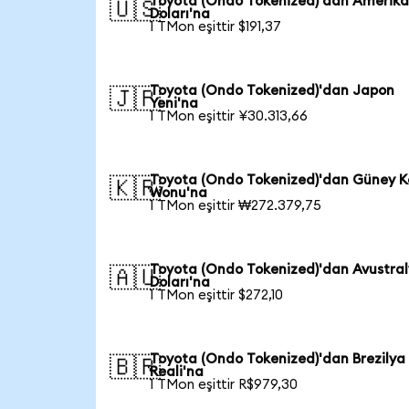
Toyota (Ondo Tokenized)'dan Amerik
🇺🇸
Doları'na
1 TMon eşittir $191,37
Toyota (Ondo Tokenized)'dan Japon
🇯🇵
Yeni'na
1 TMon eşittir ¥30.313,66
Toyota (Ondo Tokenized)'dan Güney K
🇰🇷
Wonu'na
1 TMon eşittir ₩272.379,75
Toyota (Ondo Tokenized)'dan Avustra
🇦🇺
Doları'na
1 TMon eşittir $272,10
Toyota (Ondo Tokenized)'dan Brezilya
🇧🇷
Reali'na
1 TMon eşittir R$979,30