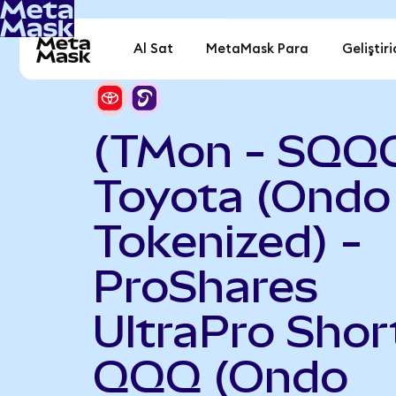
Al Sat
MetaMask Para
Geliştiri
(TMon - SQQ
Toyota (Ondo
Tokenized) -
ProShares
UltraPro Shor
QQQ (Ondo