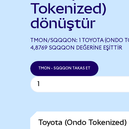
Tokenized)
dönüştür
TMON/SQQQON: 1 TOYOTA (ONDO TO
4,8769 SQQQON DEĞERINE EŞITTIR
TMON - SQQQON TAKAS ET
Toyota (Ondo Tokenized)