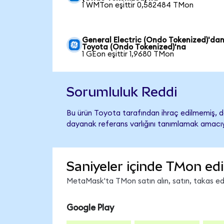
1 WMTon eşittir 0,582484 TMon
General Electric (Ondo Tokenized)'da
Toyota (Ondo Tokenized)'na
1 GEon eşittir 1,9680 TMon
Sorumluluk Reddi
Bu ürün Toyota tarafından ihraç edilmemiş, de
dayanak referans varlığını tanımlamak amacıyl
Saniyeler içinde TMon edi
MetaMask'ta TMon satın alın, satın, takas edin
Google Play