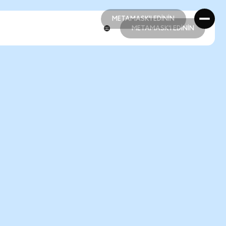
METAMASK'I EDİNİN
METAMASK'I EDİNİN
METAMASK'I EDİNİN
METAMASK'I EDİNİN