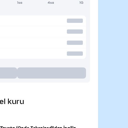
1sa
4sa
1G
el kuru