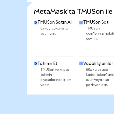
DAHA FAZLA İSTATİSTİK GÖR
MetaMask'ta TMUSon ile n
TMUSon Satın Al
TMUSon Sat
Birkaç dokunuşla
TMUSon
satın alın.
coin'lerinizi nakd
çevirin.
Tahmin Et
Vadeli İşlemler
TMUSon ve kripto
50x kaldıraca
tahmin
kadar token'lard
piyasalarında işlem
uzun veya kısa
yapın.
pozisyon alın.