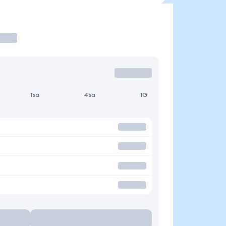
1sa
4sa
1G