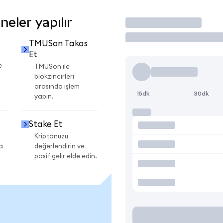
eler yapılır
İşlem Yap
TMUSon Takas
Et
e
TMUSon ile
blokzincirleri
arasında işlem
15dk
30dk
yapın.
Stake Et
Kriptonuzu
a
değerlendirin ve
pasif gelir elde edin.