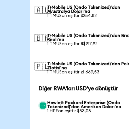
T-Mobile US (Ondo Tokenized)'dan
🇦🇺
Avustralya Doları'na
1 TMUSon eşittir $254,82
T-Mobile US (Ondo Tokenized)'dan Bre
🇧🇷
Reali'na
1 TMUSon eşittir R$917,92
T-Mobile US (Ondo Tokenized)'dan Pol
🇵🇱
Zlotisi'na
1 TMUSon eşittir zł 669,53
Diğer RWA'ları USD'ye dönüştür
Hewlett Packard Enterprise (Ondo
Tokenized)'dan Amerikan Doları'na
1 HPEon eşittir $53,08