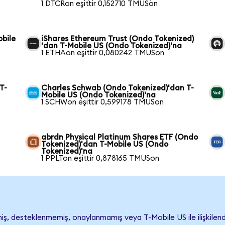
1 DTCRon eşittir 0,152710 TMUSon
obile
iShares Ethereum Trust (Ondo Tokenized)
'dan T-Mobile US (Ondo Tokenized)'na
1 ETHAon eşittir 0,080242 TMUSon
T-
Charles Schwab (Ondo Tokenized)'dan T-
Mobile US (Ondo Tokenized)'na
1 SCHWon eşittir 0,599178 TMUSon
abrdn Physical Platinum Shares ETF (Ondo
Tokenized)'dan T-Mobile US (Ondo
Tokenized)'na
1 PPLTon eşittir 0,878165 TMUSon
, desteklenmemiş, onaylanmamış veya T-Mobile US ile ilişkilendiri