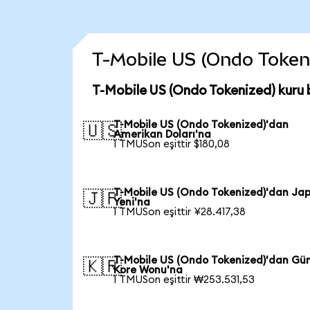
T-Mobile US (Ondo Tokeniz
T-Mobile US (Ondo Tokenized) kuru 
T-Mobile US (Ondo Tokenized)'dan
🇺🇸
Amerikan Doları'na
1 TMUSon eşittir $180,08
T-Mobile US (Ondo Tokenized)'dan Ja
🇯🇵
Yeni'na
1 TMUSon eşittir ¥28.417,38
T-Mobile US (Ondo Tokenized)'dan Gü
🇰🇷
Kore Wonu'na
1 TMUSon eşittir ₩253.531,53