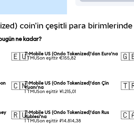
ed) coin'in çeşitli para birimlerind
bugün ne kadar?
T-Mobile US (Ondo Tokenized)'dan Euro'na
🇪🇺
🇬
1 TMUSon eşittir €155,82
pon
T-Mobile US (Ondo Tokenized)'dan Çin
🇨🇳
🇹
Yuanı'na
1 TMUSon eşittir ¥1.215,01
ney
T-Mobile US (Ondo Tokenized)'dan Rus
🇷🇺
🇨
Rublesi'na
1 TMUSon eşittir ₽14.814,38