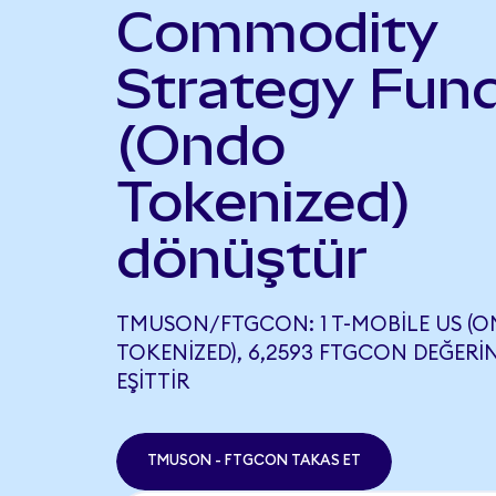
Commodity
Strategy Fun
(Ondo
Tokenized)
dönüştür
TMUSON/FTGCON: 1 T-MOBILE US (
TOKENIZED), 6,2593 FTGCON DEĞERI
EŞITTIR
TMUSON - FTGCON TAKAS ET