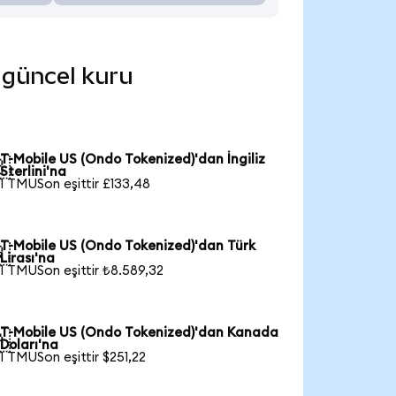
e güncel kuru
T-Mobile US (Ondo Tokenized)'dan İngiliz

Sterlini'na
1 TMUSon eşittir £133,48
T-Mobile US (Ondo Tokenized)'dan Türk

Lirası'na
1 TMUSon eşittir ₺8.589,32
T-Mobile US (Ondo Tokenized)'dan Kanada

Doları'na
1 TMUSon eşittir $251,22