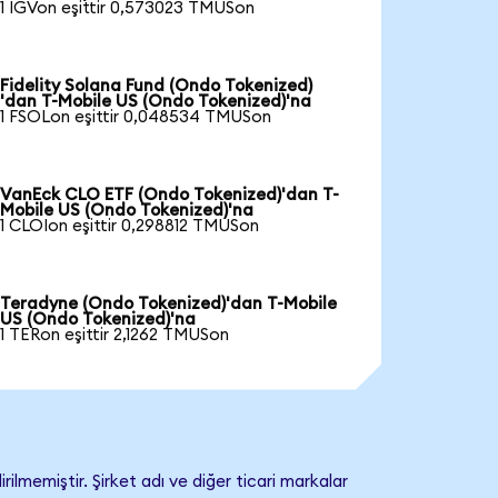
1 IGVon eşittir 0,573023 TMUSon
Fidelity Solana Fund (Ondo Tokenized)
'dan T-Mobile US (Ondo Tokenized)'na
1 FSOLon eşittir 0,048534 TMUSon
VanEck CLO ETF (Ondo Tokenized)'dan T-
Mobile US (Ondo Tokenized)'na
1 CLOIon eşittir 0,298812 TMUSon
Teradyne (Ondo Tokenized)'dan T-Mobile
US (Ondo Tokenized)'na
1 TERon eşittir 2,1262 TMUSon
lmemiştir. Şirket adı ve diğer ticari markalar