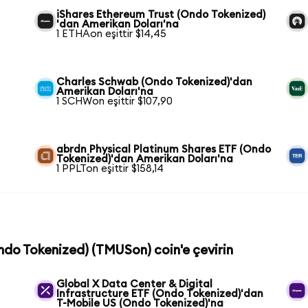
iShares Ethereum Trust (Ondo Tokenized)
'dan Amerikan Doları'na
1 ETHAon eşittir $14,45
Charles Schwab (Ondo Tokenized)'dan
Amerikan Doları'na
1 SCHWon eşittir $107,90
abrdn Physical Platinum Shares ETF (Ondo
Tokenized)'dan Amerikan Doları'na
1 PPLTon eşittir $158,14
Ondo Tokenized) (TMUSon) coin'e çevirin
Global X Data Center & Digital
Infrastructure ETF (Ondo Tokenized)'dan
T-Mobile US (Ondo Tokenized)'na