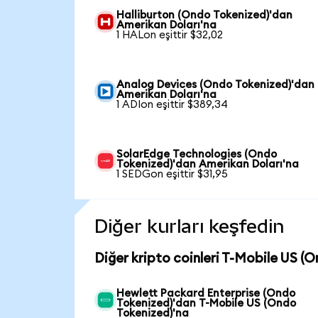
Halliburton (Ondo Tokenized)'dan
Amerikan Doları'na
1 HALon eşittir $32,02
Analog Devices (Ondo Tokenized)'dan
Amerikan Doları'na
1 ADIon eşittir $389,34
SolarEdge Technologies (Ondo
Tokenized)'dan Amerikan Doları'na
1 SEDGon eşittir $31,95
Diğer kurları keşfedin
Diğer kripto coinleri T-Mobile US (
Hewlett Packard Enterprise (Ondo
Tokenized)'dan T-Mobile US (Ondo
Tokenized)'na