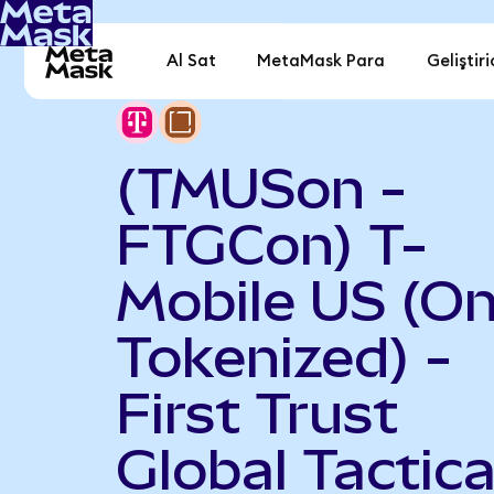
Al Sat
MetaMask Para
Geliştiri
(TMUSon -
FTGCon) T-
Mobile US (O
Tokenized) -
First Trust
Global Tactica