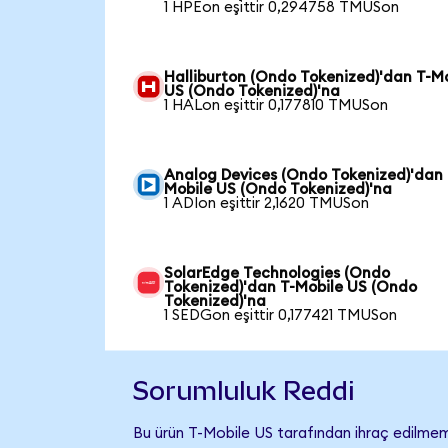
1 HPEon eşittir 0,294758 TMUSon
Halliburton (Ondo Tokenized)'dan T-M
US (Ondo Tokenized)'na
1 HALon eşittir 0,177810 TMUSon
Analog Devices (Ondo Tokenized)'dan 
Mobile US (Ondo Tokenized)'na
1 ADIon eşittir 2,1620 TMUSon
SolarEdge Technologies (Ondo
Tokenized)'dan T-Mobile US (Ondo
Tokenized)'na
1 SEDGon eşittir 0,177421 TMUSon
Sorumluluk Reddi
Bu ürün T-Mobile US tarafından ihraç edilmemiş