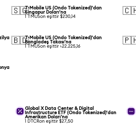
T-Mobile US (Ondo Tokenized)'dan
🇸🇬
🇨
Singapur Doları'na
1 TMUSon eşittir $230,14
zilya
T-Mobile US (Ondo Tokenized)'dan
🇧🇩
🇵
Bangladeş Takası'na
1 TMUSon eşittir ৳22.225,16
onya
Global X Data Center & Digital
Infrastructure ETF (Ondo Tokenized)'dan
Amerikan Doları'na
1 DTCRon eşittir $27,50