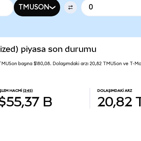
TMUSON
ized) piyasa son durumu
 TMUSon başına $180,08. Dolaşımdaki arzı 20,82 TMUSon ve T-M
İŞLEM HACMI
(24S)
DOLAŞIMDAKI ARZ
$55,37 B
20,82