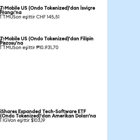
T-Mobile US (Ondo Tokenized)'dan İsviçre

Frangı'na
1 TMUSon eşittir CHF 145,51
T-Mobile US (Ondo Tokenized)'dan Filipin

Pezosu'na
1 TMUSon eşittir ₱10.931,70
iShares Expanded Tech-Software ETF
(Ondo Tokenized)'dan Amerikan Doları'na
1 IGVon eşittir $103,19