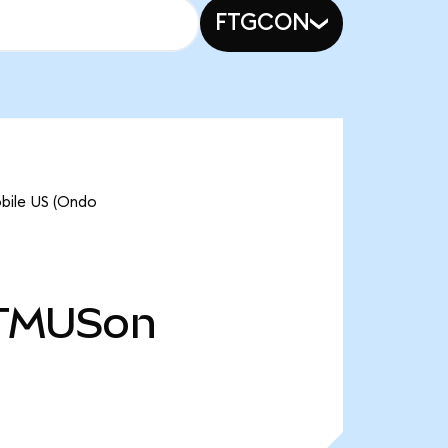
FTGCON
obile US (Ondo
TMUSon