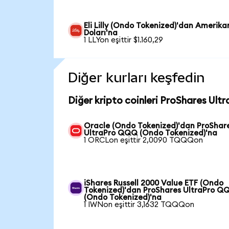
Eli Lilly (Ondo Tokenized)'dan Amerika
Doları'na
1 LLYon eşittir $1.160,29
Diğer kurları keşfedin
Diğer kripto coinleri ProShares Ul
Oracle (Ondo Tokenized)'dan ProShar
UltraPro QQQ (Ondo Tokenized)'na
1 ORCLon eşittir 2,0090 TQQQon
iShares Russell 2000 Value ETF (Ondo
Tokenized)'dan ProShares UltraPro Q
(Ondo Tokenized)'na
1 IWNon eşittir 3,1632 TQQQon