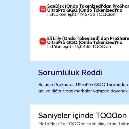
SanDisk (Ondo Tokenized)'dan ProSha
UltraPro QQQ (Ondo Tokenized)'na
1 SNDKon eşittir 19,5736 TQQQon
Eli Lilly (Ondo Tokenized)'dan ProShar
UltraPro QQQ (Ondo Tokenized)'na
1 LLYon eşittir 16,0438 TQQQon
Sorumluluk Reddi
Bu ürün ProShares UltraPro QQQ tarafından ih
adı ve diğer ticari markalar yalnızca dayanak 
Saniyeler içinde TQQQon 
MetaMask'ta TQQQon satın alın, satın, takas e