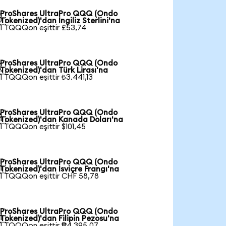
ProShares UltraPro QQQ (Ondo

Tokenized)'dan İngiliz Sterlini'na
1 TQQQon eşittir £53,74
ProShares UltraPro QQQ (Ondo

Tokenized)'dan Türk Lirası'na
1 TQQQon eşittir ₺3.441,13
ProShares UltraPro QQQ (Ondo

Tokenized)'dan Kanada Doları'na
1 TQQQon eşittir $101,45
ProShares UltraPro QQQ (Ondo

Tokenized)'dan İsviçre Frangı'na
1 TQQQon eşittir CHF 58,78
ProShares UltraPro QQQ (Ondo

Tokenized)'dan Filipin Pezosu'na
1 TQQQon eşittir ₱4.395,07