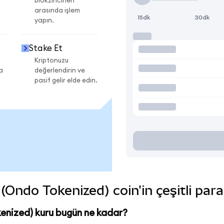
blokzincirleri
arasında işlem
15dk
30dk
yapın.
Stake Et
Kriptonuzu
a
değerlendirin ve
pasif gelir elde edin.
Ondo Tokenized) coin'in çeşitli para
nized) kuru bugün ne kadar?