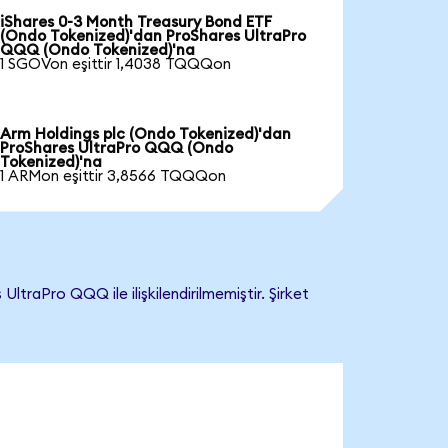
iShares 0-3 Month Treasury Bond ETF
(Ondo Tokenized)'dan ProShares UltraPro
QQQ (Ondo Tokenized)'na
1 SGOVon eşittir 1,4038 TQQQon
Arm Holdings plc (Ondo Tokenized)'dan
ProShares UltraPro QQQ (Ondo
Tokenized)'na
1 ARMon eşittir 3,8566 TQQQon
raPro QQQ ile ilişkilendirilmemiştir. Şirket