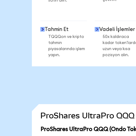
satın alın.
Tahmin Et
Vadeli İşlemler
TQQQon ve kripto
50x kaldıraca
tahmin
kadar token'lard
piyasalarında işlem
uzun veya kısa
yapın.
pozisyon alın.
ProShares UltraPro QQQ (
ProShares UltraPro QQQ (Ondo Toke