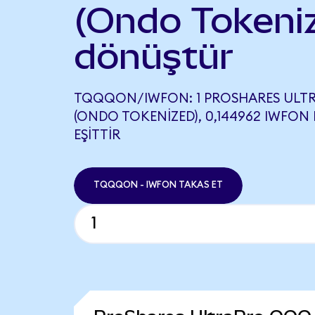
(Ondo Tokeni
dönüştür
TQQQON/IWFON: 1 PROSHARES ULT
(ONDO TOKENIZED), 0,144962 IWFON
EŞITTIR
TQQQON - IWFON TAKAS ET