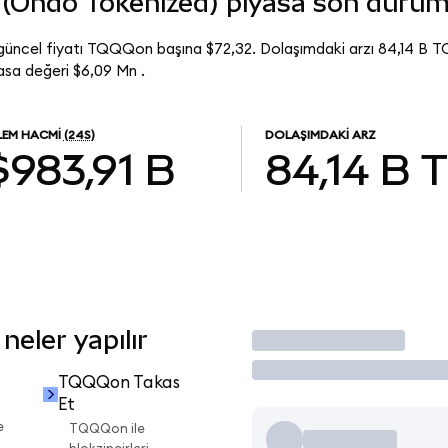
(Ondo Tokenized) piyasa son duru
üncel fiyatı TQQQon başına $72,32. Dolaşımdaki arzı 84,14 B
sa değeri $6,09 Mn .
LEM HACMI
(24S)
DOLAŞIMDAKI ARZ
$983,91 B
84,14 B
eler yapılır
İşlem Yap
TQQQon Takas
Et
e
TQQQon ile