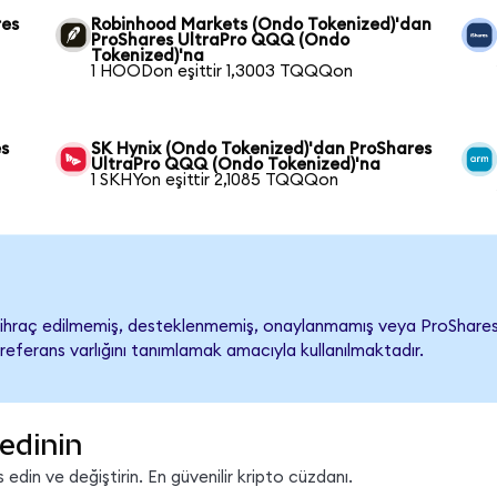
res
Robinhood Markets (Ondo Tokenized)'dan
ProShares UltraPro QQQ (Ondo
Tokenized)'na
1 HOODon eşittir 1,3003 TQQQon
es
SK Hynix (Ondo Tokenized)'dan ProShares
UltraPro QQQ (Ondo Tokenized)'na
1 SKHYon eşittir 2,1085 TQQQon
raç edilmemiş, desteklenmemiş, onaylanmamış veya ProShares Ult
referans varlığını tanımlamak amacıyla kullanılmaktadır.
edinin
din ve değiştirin. En güvenilir kripto cüzdanı.