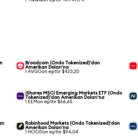
an
Broadcom (Ondo Tokenized)'dan
Amerikan Doları'na
1 AVGOon eşittir $423,20
iShares MSCI Emerging Markets ETF (Ondo
Tokenized)'dan Amerikan Doları'na
1 EEMon eşittir $66,65
an
Robinhood Markets (Ondo Tokenized)'dan
Amerikan Doları'na
1 HOODon eşittir $94,04