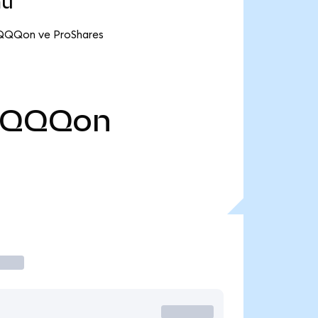
mu
 TQQQon ve ProShares
TQQQon