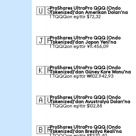
ProShares UltraPro QQQ (Ondo
🇺🇸
Tokenized)'dan Amerikan Doları'na
1 TQQQon eşittir $72,32
ProShares UltraPro QQQ (Ondo
🇯🇵
Tokenized)'dan Japon Yeni'na
1 TQQQon eşittir ¥11.456,09
ProShares UltraPro QQQ (Ondo
🇰🇷
Tokenized)'dan Güney Kore Wonu'na
1 TQQQon eşittir ₩102.942,93
ProShares UltraPro QQQ (Ondo
🇦🇺
Tokenized)'dan Avustralya Doları'na
1 TQQQon eşittir $102,88
ProShares UltraPro QQQ (Ondo
🇧🇷
Tokenized)'dan Brezilya Reali'na
1 TQQQon eşittir R$370,40