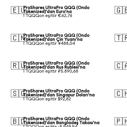
ProShares UltraPro QQQ (Ondo
🇪🇺
🇬
Tokenized)'dan Euro'na
1 TQQQon eşittir €62,76
ProShares UltraPro QQQ (Ondo
🇨🇳
🇹
Tokenized)'dan Çin Yuanı'na
1 TQQQon eşittir ¥488,04
ProShares UltraPro QQQ (Ondo
🇷🇺
🇨
Tokenized)'dan Rus Rublesi'na
1 TQQQon eşittir ₽5.890,68
ProShares UltraPro QQQ (Ondo
🇸🇬
🇨
Tokenized)'dan Singapur Doları'na
1 TQQQon eşittir $92,82
ProShares UltraPro QQQ (Ondo
🇧🇩
🇵
Tokenized)'dan Bangladeş Takası'na
1 TQQQon eşittir ৳8.949,94