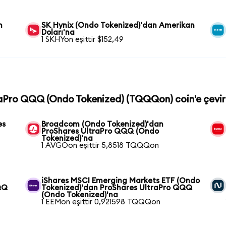
n
SK Hynix (Ondo Tokenized)'dan Amerikan
Doları'na
1 SKHYon eşittir $152,49
traPro QQQ (Ondo Tokenized) (TQQQon) coin'e çevir
es
Broadcom (Ondo Tokenized)'dan
ProShares UltraPro QQQ (Ondo
Tokenized)'na
1 AVGOon eşittir 5,8518 TQQQon
iShares MSCI Emerging Markets ETF (Ondo
QQ
Tokenized)'dan ProShares UltraPro QQQ
(Ondo Tokenized)'na
1 EEMon eşittir 0,921598 TQQQon