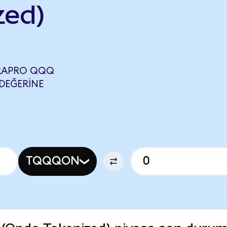
zed)
RAPRO QQQ
 DEĞERINE
TQQQON