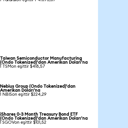
Taiwan Semiconductor Manufacturing
(Ondo Tokenized)'dan Amerikan Doları'na
1 TSMon eşittir $418,57
Nebius Group (Ondo Tokenized)'dan
Amerikan Doları'na
1 NBISon eşittir $224,29
iShares 0-3 Month Treasury Bond ETF
(Ondo Tokenized)'dan Amerikan Doları'na
1 SGOVon eşittir $101,52