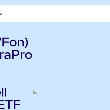
ci
WFon)
raPro
ll
ETF