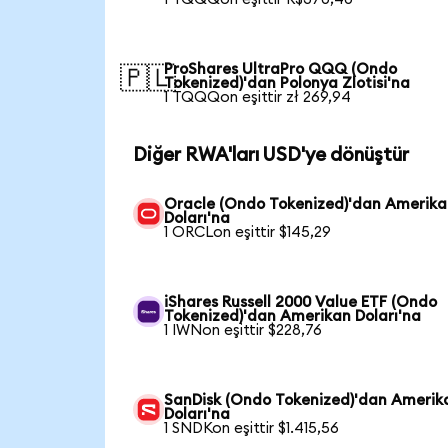
ProShares UltraPro QQQ (Ondo
🇵🇱
Tokenized)'dan Polonya Zlotisi'na
1 TQQQon eşittir zł 269,94
Diğer RWA'ları USD'ye dönüştür
Oracle (Ondo Tokenized)'dan Amerik
Doları'na
1 ORCLon eşittir $145,29
iShares Russell 2000 Value ETF (Ondo
Tokenized)'dan Amerikan Doları'na
1 IWNon eşittir $228,76
SanDisk (Ondo Tokenized)'dan Amerik
Doları'na
1 SNDKon eşittir $1.415,56