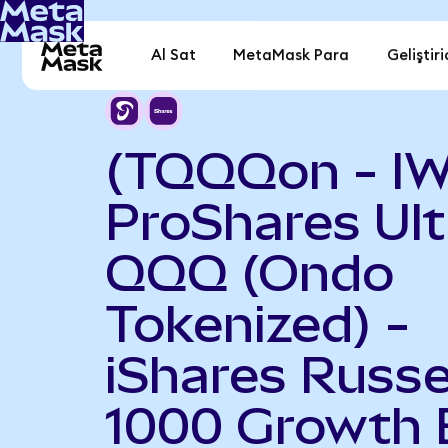
Al Sat
MetaMask Para
Geliştiri
(TQQQon - I
ProShares Ult
QQQ (Ondo
Tokenized) -
iShares Russe
1000 Growth 