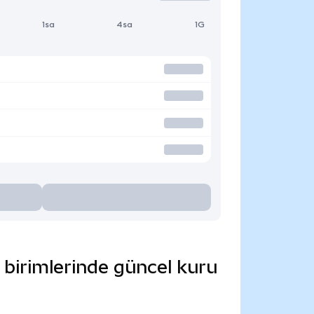
1sa
4sa
1G
 birimlerinde güncel kuru