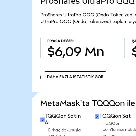
ProShares UltraPro QQQ 
ProShares UltraPro QQQ (Ondo Tokenized) g
UltraPro QQQ (Ondo Tokenized) toplam piya
PIYASA DEĞERI
İŞ
$6,09 Mn
DAHA FAZLA İSTATİSTİK GÖR
DAHA FAZLA İSTATİSTİK GÖR
MetaMask'ta TQQQon ile n
TQQQon Satın
TQQQon Sat
Al
TQQQon
coin'lerinizi nakd
Birkaç dokunuşla
çevirin.