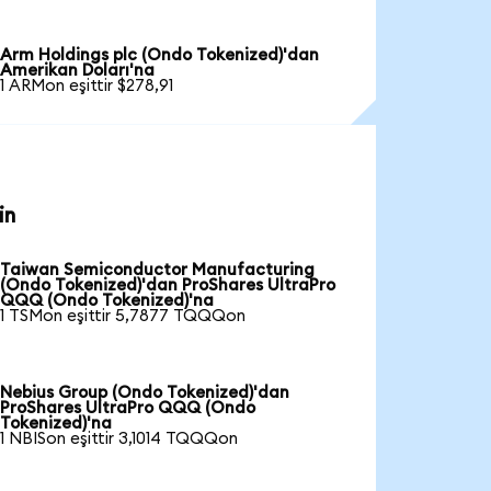
Arm Holdings plc (Ondo Tokenized)'dan
Amerikan Doları'na
1 ARMon eşittir $278,91
in
Taiwan Semiconductor Manufacturing
(Ondo Tokenized)'dan ProShares UltraPro
QQQ (Ondo Tokenized)'na
1 TSMon eşittir 5,7877 TQQQon
Nebius Group (Ondo Tokenized)'dan
ProShares UltraPro QQQ (Ondo
Tokenized)'na
1 NBISon eşittir 3,1014 TQQQon