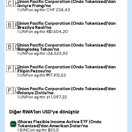
Union Pacific Corporation (Ondo Tokenized)'dan
🇨🇭
İsviçre Frangı'na
1 UNPon eşittir CHF 238,43
Union Pacific Corporation (Ondo Tokenized)'dan
🇧🇷
Brezilya Reali'na
1 UNPon eşittir R$1.504,20
Union Pacific Corporation (Ondo Tokenized)'dan
🇧🇩
Bangladeş Takası'na
1 UNPon eşittir ৳36.523,92
Union Pacific Corporation (Ondo Tokenized)'dan
🇵🇭
Filipin Pezosu'na
1 UNPon eşittir ₱17.912,53
Union Pacific Corporation (Ondo Tokenized)'dan
🇵🇱
Polonya Zlotisi'na
1 UNPon eşittir zł 1.097,22
Diğer RWA'ları USD'ye dönüştür
iShares Flexible Income Active ETF (Ondo
Tokenized)'dan Amerikan Doları'na
1 BINCon eşittir $53,11