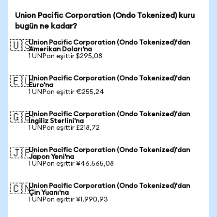
Union Pacific Corporation (Ondo Tokenized) kuru
bugün ne kadar?
Union Pacific Corporation (Ondo Tokenized)'dan
🇺🇸
Amerikan Doları'na
1 UNPon eşittir $295,08
Union Pacific Corporation (Ondo Tokenized)'dan
🇪🇺
Euro'na
1 UNPon eşittir €255,24
Union Pacific Corporation (Ondo Tokenized)'dan
🇬🇧
İngiliz Sterlini'na
1 UNPon eşittir £218,72
Union Pacific Corporation (Ondo Tokenized)'dan
🇯🇵
Japon Yeni'na
1 UNPon eşittir ¥46.565,08
Union Pacific Corporation (Ondo Tokenized)'dan
🇨🇳
Çin Yuanı'na
1 UNPon eşittir ¥1.990,93