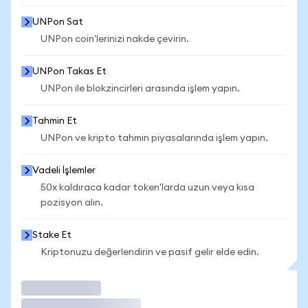
UNPon Sat
UNPon coin'lerinizi nakde çevirin.
UNPon Takas Et
UNPon ile blokzincirleri arasında işlem yapın.
Tahmin Et
UNPon ve kripto tahmin piyasalarında işlem yapın.
Vadeli İşlemler
50x kaldıraca kadar token'larda uzun veya kısa
pozisyon alın.
Stake Et
Kriptonuzu değerlendirin ve pasif gelir elde edin.
İşlem Yap