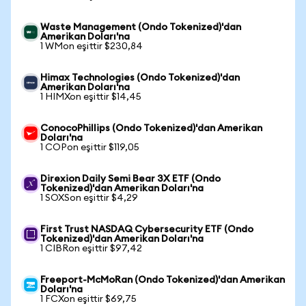
Waste Management (Ondo Tokenized)'dan
Amerikan Doları'na
1 WMon eşittir $230,84
Himax Technologies (Ondo Tokenized)'dan
Amerikan Doları'na
1 HIMXon eşittir $14,45
ConocoPhillips (Ondo Tokenized)'dan Amerikan
Doları'na
1 COPon eşittir $119,05
Direxion Daily Semi Bear 3X ETF (Ondo
Tokenized)'dan Amerikan Doları'na
1 SOXSon eşittir $4,29
First Trust NASDAQ Cybersecurity ETF (Ondo
Tokenized)'dan Amerikan Doları'na
1 CIBRon eşittir $97,42
Freeport-McMoRan (Ondo Tokenized)'dan Amerikan
Doları'na
1 FCXon eşittir $69,75