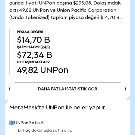
güncel fiyatı UNPon başına $295,08. Dolaşımdaki
arzı 49,82 UNPon ve Union Pacific Corporation
(Ondo Tokenized) toplam piyasa değeri $14,70 B .
PIYASA DEĞERI
$14,70 B
İŞLEM HACMI
(24S)
$72,34 B
DOLAŞIMDAKI ARZ
49,82
UNPon
DAHA FAZLA İSTATİSTİK GÖR
DAHA FAZLA İSTATİSTİK GÖR
MetaMask'ta UNPon ile neler yapılır
UNPon Satın Al
Birkaç dokunuşla satın alın.