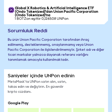
Global X Robotics & Artificial Intelligence ETF
(Ondo Tokenized)'dan Union Pacific Corporation
(Ondo Tokenized)'na
1 BOTZon eşittir 0,126508 UNPon
Sorumluluk Reddi
Bu ürün Union Pacific Corporation tarafından ihraç
edilmemiş, desteklenmemiş, onaylanmamış veya Union
Pacific Corporation ile ilişkilendirilmemiştir. Şirket adı ve diğer
ticari markalar yalnızca dayanak referans varlığını
tanımlamak amacıyla kullanılmaktadır.
Saniyeler içinde UNPon edinin
MetaMask'ta UNPon satın alın, satın,
takas edin ve değiştirin. En güvenilir
kripto cüzdanı.
Google Play