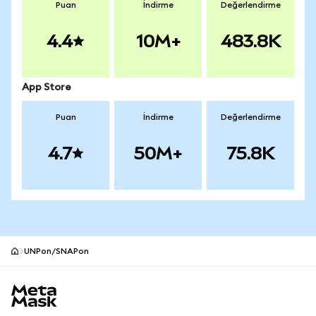
Puan
İndirme
Değerlendirme
4.4
10M+
483.8K
App Store
Puan
İndirme
Değerlendirme
4.7
50M+
75.8K
UNPon/SNAPon
MetaMask site alt bilgisi