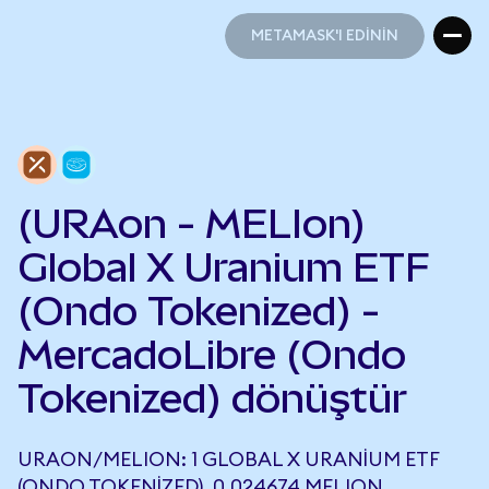
METAMASK'I EDİNİN
METAMASK'I EDİNİN
(URAon - MELIon)
Global X Uranium ETF
(Ondo Tokenized) -
MercadoLibre (Ondo
Tokenized) dönüştür
URAON/MELION: 1 GLOBAL X URANIUM ETF
(ONDO TOKENIZED), 0,024674 MELION