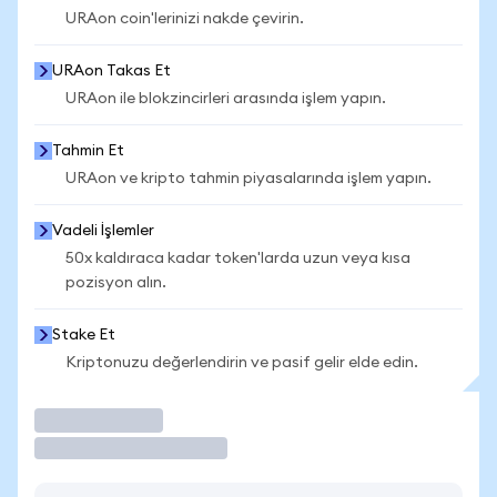
URAon coin'lerinizi nakde çevirin.
URAon Takas Et
URAon ile blokzincirleri arasında işlem yapın.
Tahmin Et
URAon ve kripto tahmin piyasalarında işlem yapın.
Vadeli İşlemler
50x kaldıraca kadar token'larda uzun veya kısa
pozisyon alın.
Stake Et
Kriptonuzu değerlendirin ve pasif gelir elde edin.
İşlem Yap