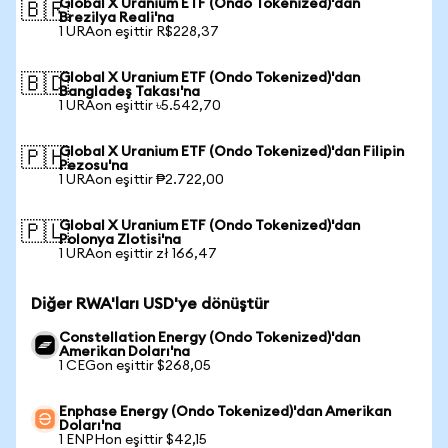
Global X Uranium ETF (Ondo Tokenized)'dan
🇧🇷
Brezilya Reali'na
1 URAon eşittir R$228,37
Global X Uranium ETF (Ondo Tokenized)'dan
🇧🇩
Bangladeş Takası'na
1 URAon eşittir ৳5.542,70
Global X Uranium ETF (Ondo Tokenized)'dan Filipin
🇵🇭
Pezosu'na
1 URAon eşittir ₱2.722,00
Global X Uranium ETF (Ondo Tokenized)'dan
🇵🇱
Polonya Zlotisi'na
1 URAon eşittir zł 166,47
Diğer RWA'ları USD'ye dönüştür
Constellation Energy (Ondo Tokenized)'dan
Amerikan Doları'na
1 CEGon eşittir $268,05
Enphase Energy (Ondo Tokenized)'dan Amerikan
Doları'na
1 ENPHon eşittir $42,15