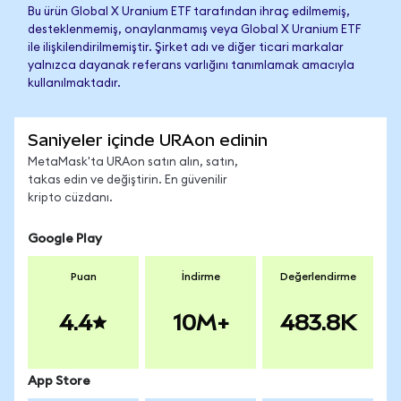
Bu ürün Global X Uranium ETF tarafından ihraç edilmemiş,
desteklenmemiş, onaylanmamış veya Global X Uranium ETF
ile ilişkilendirilmemiştir. Şirket adı ve diğer ticari markalar
yalnızca dayanak referans varlığını tanımlamak amacıyla
kullanılmaktadır.
Saniyeler içinde URAon edinin
MetaMask'ta URAon satın alın, satın,
takas edin ve değiştirin. En güvenilir
kripto cüzdanı.
Google Play
Puan
İndirme
Değerlendirme
4.4
10M+
483.8K
App Store