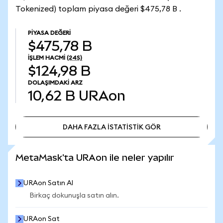
Tokenized) toplam piyasa değeri $475,78 B .
PIYASA DEĞERI
$475,78 B
İŞLEM HACMI
(24S)
$124,98 B
DOLAŞIMDAKI ARZ
10,62 B
URAon
DAHA FAZLA İSTATİSTİK GÖR
DAHA FAZLA İSTATİSTİK GÖR
MetaMask'ta URAon ile neler yapılır
URAon Satın Al
Birkaç dokunuşla satın alın.
URAon Sat