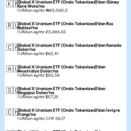
Global X Uranium ETF (Ondo Tokenized)'dan Güney
🇰🇷
Kore Wonu'na
1 URAon eşittir ₩63.060,3
Global X Uranium ETF (Ondo Tokenized)'dan Rus
🇷🇺
Rublesi'na
1 URAon eşittir ₽3.684,55
Global X Uranium ETF (Ondo Tokenized)'dan Kanada
🇨🇦
Doları'na
1 URAon eşittir $62,41
Global X Uranium ETF (Ondo Tokenized)'dan
🇦🇺
Avustralya Doları'na
1 URAon eşittir $63,36
Global X Uranium ETF (Ondo Tokenized)'dan
🇸🇬
Singapur Doları'na
1 URAon eşittir $57,25
Global X Uranium ETF (Ondo Tokenized)'dan İsviçre
🇨🇭
Frangı'na
1 URAon eşittir CHF 36,17