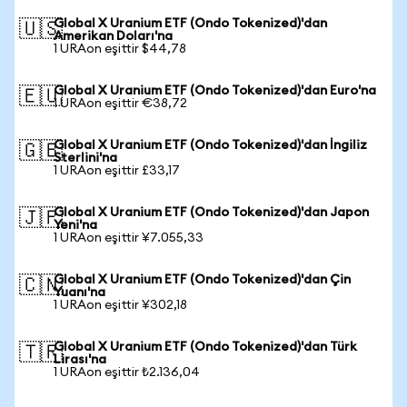
Global X Uranium ETF (Ondo Tokenized)'dan
🇺🇸
Amerikan Doları'na
1 URAon eşittir $44,78
Global X Uranium ETF (Ondo Tokenized)'dan Euro'na
🇪🇺
1 URAon eşittir €38,72
Global X Uranium ETF (Ondo Tokenized)'dan İngiliz
🇬🇧
Sterlini'na
1 URAon eşittir £33,17
Global X Uranium ETF (Ondo Tokenized)'dan Japon
🇯🇵
Yeni'na
1 URAon eşittir ¥7.055,33
Global X Uranium ETF (Ondo Tokenized)'dan Çin
🇨🇳
Yuanı'na
1 URAon eşittir ¥302,18
Global X Uranium ETF (Ondo Tokenized)'dan Türk
🇹🇷
Lirası'na
1 URAon eşittir ₺2.136,04