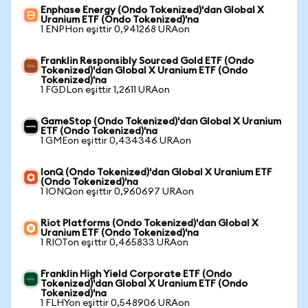
Enphase Energy (Ondo Tokenized)'dan Global X
Uranium ETF (Ondo Tokenized)'na
1 ENPHon eşittir 0,941268 URAon
Franklin Responsibly Sourced Gold ETF (Ondo
Tokenized)'dan Global X Uranium ETF (Ondo
Tokenized)'na
1 FGDLon eşittir 1,2611 URAon
GameStop (Ondo Tokenized)'dan Global X Uranium
ETF (Ondo Tokenized)'na
1 GMEon eşittir 0,434346 URAon
IonQ (Ondo Tokenized)'dan Global X Uranium ETF
(Ondo Tokenized)'na
1 IONQon eşittir 0,960697 URAon
Riot Platforms (Ondo Tokenized)'dan Global X
Uranium ETF (Ondo Tokenized)'na
1 RIOTon eşittir 0,465833 URAon
Franklin High Yield Corporate ETF (Ondo
Tokenized)'dan Global X Uranium ETF (Ondo
Tokenized)'na
1 FLHYon eşittir 0,548906 URAon