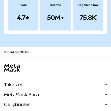
Puan
İndirme
Değerlendirme
4.7
50M+
75.8K
URAon/MELIon
MetaMask site alt bilgisi
Takas et
Takas İşlemleri
MetaMask Para
Tahmin Et
YENİ
Kripto Al
Geliştiriciler
Perps
YENİ
MetaMask Kart
Dökümantasyon