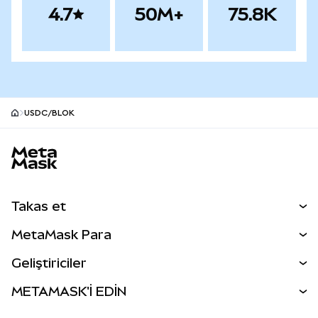
4.7
50M+
75.8K
USDC/BLOK
MetaMask site alt bilgisi
Takas et
Takas İşlemleri
MetaMask Para
Tahmin Et
YENİ
Kripto Al
Geliştiriciler
Perps
YENİ
MetaMask Kart
Dökümantasyon
METAMASK'İ EDİN
RWA'lar
mUSD
YENİ
Kontrol Paneli
İşlem Kalkanı