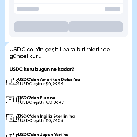
USDC coin'in çeşitli para birimlerinde
güncel kuru
USDC kuru bugün ne kadar?
USDC'dan Amerikan Doları'na
🇺🇸
1 USDC eşittir $0,9996
USDC'dan Euro'na
🇪🇺
1 USDC eşittir €0,8647
USDC'dan İngiliz Sterlini'na
🇬🇧
1 USDC eşittir £0,7406
USDC'dan Japon Yeni'na