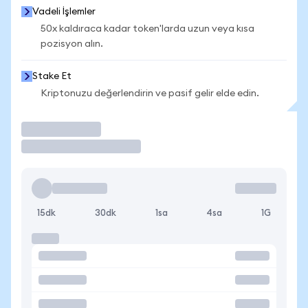
Vadeli İşlemler
50x kaldıraca kadar token'larda uzun veya kısa
pozisyon alın.
Stake Et
Kriptonuzu değerlendirin ve pasif gelir elde edin.
İşlem Yap
15dk
30dk
1sa
4sa
1G