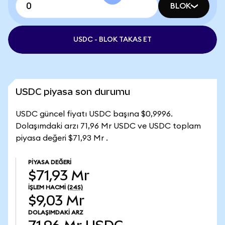
BLOK
USDC - BLOK TAKAS ET
USDC piyasa son durumu
USDC güncel fiyatı USDC başına $0,9996.
Dolaşımdaki arzı 71,96 Mr USDC ve USDC toplam
piyasa değeri $71,93 Mr .
PIYASA DEĞERI
$71,93 Mr
İŞLEM HACMI
(24S)
$9,03 Mr
DOLAŞIMDAKI ARZ