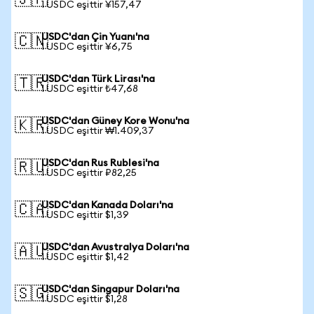
🇯🇵
1 USDC eşittir ¥157,47
USDC'dan Çin Yuanı'na
🇨🇳
1 USDC eşittir ¥6,75
USDC'dan Türk Lirası'na
🇹🇷
1 USDC eşittir ₺47,68
USDC'dan Güney Kore Wonu'na
🇰🇷
1 USDC eşittir ₩1.409,37
USDC'dan Rus Rublesi'na
🇷🇺
1 USDC eşittir ₽82,25
USDC'dan Kanada Doları'na
🇨🇦
1 USDC eşittir $1,39
USDC'dan Avustralya Doları'na
🇦🇺
1 USDC eşittir $1,42
USDC'dan Singapur Doları'na
🇸🇬
1 USDC eşittir $1,28