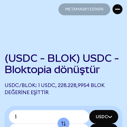
METAMASK'I EDİNİN
METAMASK'I EDİNİN
(USDC - BLOK) USDC -
Bloktopia dönüştür
USDC/BLOK: 1 USDC, 228.228,9954 BLOK
DEĞERINE EŞITTIR
USDC