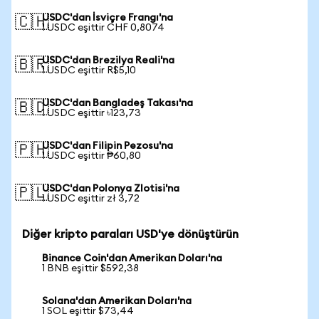
USDC'dan İsviçre Frangı'na
🇨🇭
1 USDC eşittir CHF 0,8074
USDC'dan Brezilya Reali'na
🇧🇷
1 USDC eşittir R$5,10
USDC'dan Bangladeş Takası'na
🇧🇩
1 USDC eşittir ৳123,73
USDC'dan Filipin Pezosu'na
🇵🇭
1 USDC eşittir ₱60,80
USDC'dan Polonya Zlotisi'na
🇵🇱
1 USDC eşittir zł 3,72
Diğer kripto paraları USD'ye dönüştürün
Binance Coin'dan Amerikan Doları'na
1 BNB eşittir $592,38
Solana'dan Amerikan Doları'na
1 SOL eşittir $73,44