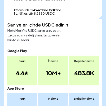
Chainlink Token'dan USDC'na
1 LINK eşittir 8,2830 USDC
Saniyeler içinde USDC edinin
MetaMask'ta USDC satın alın, satın,
takas edin ve değiştirin. En güvenilir
kripto cüzdanı.
Google Play
Puan
İndirme
Değerlendirme
4.4
10M+
483.8K
App Store
Puan
İndirme
Değerlendirme