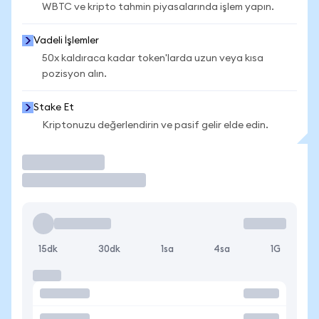
WBTC ve kripto tahmin piyasalarında işlem yapın.
Vadeli İşlemler
50x kaldıraca kadar token'larda uzun veya kısa
pozisyon alın.
Stake Et
Kriptonuzu değerlendirin ve pasif gelir elde edin.
İşlem Yap
15dk
30dk
1sa
4sa
1G