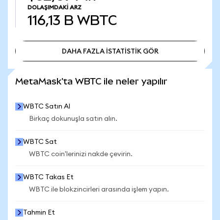
DOLAŞIMDAKI ARZ
116,13 B
WBTC
DAHA FAZLA İSTATİSTİK GÖR
DAHA FAZLA İSTATİSTİK GÖR
MetaMask'ta WBTC ile neler yapılır
WBTC Satın Al
Birkaç dokunuşla satın alın.
WBTC Sat
WBTC coin'lerinizi nakde çevirin.
WBTC Takas Et
WBTC ile blokzincirleri arasında işlem yapın.
Tahmin Et