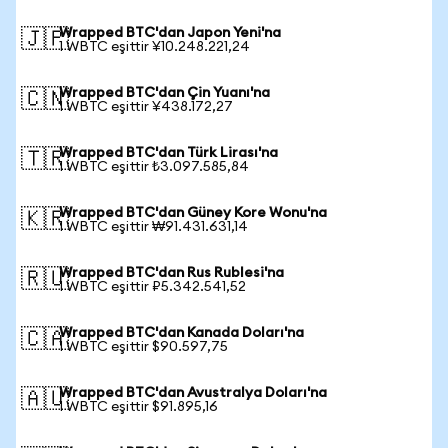
Wrapped BTC'dan Japon Yeni'na
🇯🇵
1 WBTC eşittir ¥10.248.221,24
Wrapped BTC'dan Çin Yuanı'na
🇨🇳
1 WBTC eşittir ¥438.172,27
Wrapped BTC'dan Türk Lirası'na
🇹🇷
1 WBTC eşittir ₺3.097.585,84
Wrapped BTC'dan Güney Kore Wonu'na
🇰🇷
1 WBTC eşittir ₩91.431.631,14
Wrapped BTC'dan Rus Rublesi'na
🇷🇺
1 WBTC eşittir ₽5.342.541,52
Wrapped BTC'dan Kanada Doları'na
🇨🇦
1 WBTC eşittir $90.597,75
Wrapped BTC'dan Avustralya Doları'na
🇦🇺
1 WBTC eşittir $91.895,16