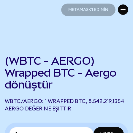
METAMASK'I EDİNİN
METAMASK'I EDİNİN
(WBTC - AERGO)
Wrapped BTC - Aergo
dönüştür
WBTC/AERGO: 1 WRAPPED BTC, 8.542.219,1354
AERGO DEĞERINE EŞITTIR