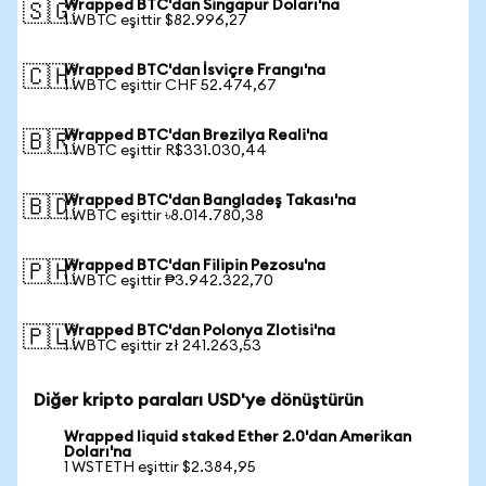
Wrapped BTC'dan Singapur Doları'na
🇸🇬
1 WBTC eşittir $82.996,27
Wrapped BTC'dan İsviçre Frangı'na
🇨🇭
1 WBTC eşittir CHF 52.474,67
Wrapped BTC'dan Brezilya Reali'na
🇧🇷
1 WBTC eşittir R$331.030,44
Wrapped BTC'dan Bangladeş Takası'na
🇧🇩
1 WBTC eşittir ৳8.014.780,38
Wrapped BTC'dan Filipin Pezosu'na
🇵🇭
1 WBTC eşittir ₱3.942.322,70
Wrapped BTC'dan Polonya Zlotisi'na
🇵🇱
1 WBTC eşittir zł 241.263,53
Diğer kripto paraları USD'ye dönüştürün
Wrapped liquid staked Ether 2.0'dan Amerikan
Doları'na
1 WSTETH eşittir $2.384,95