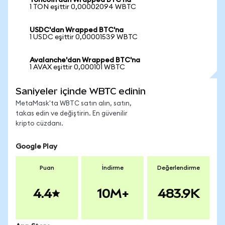
Toncoin'dan Wrapped BTC'na
1 TON eşittir 0,00002094 WBTC
USDC'dan Wrapped BTC'na
1 USDC eşittir 0,00001539 WBTC
Avalanche'dan Wrapped BTC'na
1 AVAX eşittir 0,000101 WBTC
Saniyeler içinde WBTC edinin
MetaMask'ta WBTC satın alın, satın,
takas edin ve değiştirin. En güvenilir
kripto cüzdanı.
Google Play
Puan
İndirme
Değerlendirme
4.4
10M+
483.9K