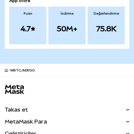
App Store
Puan
İndirme
Değerlendirme
4.7
50M+
75.8K
WBTC/AERGO
MetaMask site alt bilgisi
Takas et
Takas İşlemleri
MetaMask Para
Tahmin Et
YENİ
Kripto Al
Geliştiriciler