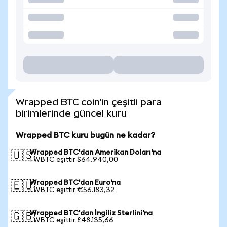
Wrapped BTC coin'in çeşitli para
birimlerinde güncel kuru
Wrapped BTC kuru bugün ne kadar?
Wrapped BTC'dan Amerikan Doları'na
🇺🇸
1 WBTC eşittir $64.940,00
Wrapped BTC'dan Euro'na
🇪🇺
1 WBTC eşittir €56.183,32
Wrapped BTC'dan İngiliz Sterlini'na
🇬🇧
1 WBTC eşittir £48.135,66