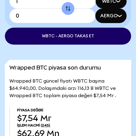
WBTC
AERGO
WBTC - AERGO TAKAS ET
Wrapped BTC piyasa son durumu
Wrapped BTC güncel fiyatı WBTC başına
$64.940,00. Dolaşımdaki arzı 116,13 B WBTC ve
Wrapped BTC toplam piyasa değeri $7,54 Mr .
PIYASA DEĞERI
$7,54 Mr
İŞLEM HACMI
(24S)
$62,69 Mn