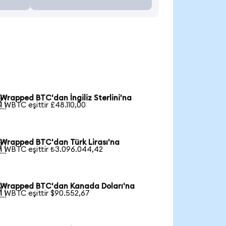
Wrapped BTC'dan İngiliz Sterlini'na

1 WBTC eşittir £48.110,00
Wrapped BTC'dan Türk Lirası'na

1 WBTC eşittir ₺3.096.044,42
Wrapped BTC'dan Kanada Doları'na

1 WBTC eşittir $90.552,67