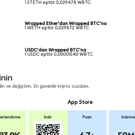
1 STETH eşittir 0,029478 WBTC
Wrapped Ether'dan Wrapped BTC'na
1 WETH eşittir 0,029572 WBTC
USDC'dan Wrapped BTC'na
1 USDC eşittir 0,00001540 WBTC
inin
 ve değiştirin. En güvenilir kripto cüzdanı.
App Store
erlendirme
İndir
Puan
İndirme