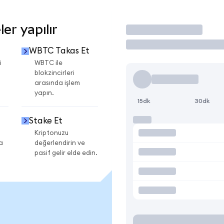
er yapılır
İşlem Yap
WBTC Takas Et
i
WBTC ile
blokzincirleri
arasında işlem
yapın.
15dk
30dk
Stake Et
Kriptonuzu
a
değerlendirin ve
pasif gelir elde edin.