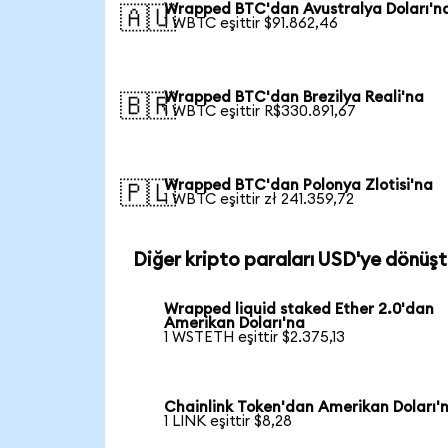
Wrapped BTC'dan Avustralya Doları'n
🇦🇺
1 WBTC eşittir $91.862,46
Wrapped BTC'dan Brezilya Reali'na
🇧🇷
1 WBTC eşittir R$330.891,67
Wrapped BTC'dan Polonya Zlotisi'na
🇵🇱
1 WBTC eşittir zł 241.359,72
Diğer kripto paraları USD'ye dönüşt
Wrapped liquid staked Ether 2.0'dan
Amerikan Doları'na
1 WSTETH eşittir $2.375,13
Chainlink Token'dan Amerikan Doları'
1 LINK eşittir $8,28