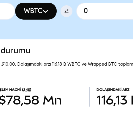
WBTC
n durumu
910,00. Dolaşımdaki arzı 116,13 B WBTC ve Wrapped BTC toplam
İŞLEM HACMI
(24S)
DOLAŞIMDAKI ARZ
$78,58 Mn
116,13