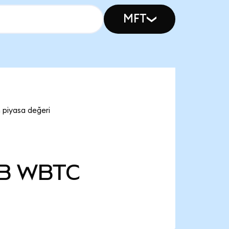
MFT
 piyasa değeri
 B
WBTC