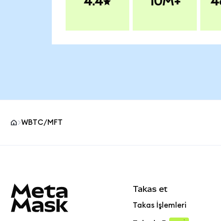
4.4
10M+
4
WBTC/MFT
MetaMask site alt bilgisi
Takas et
Takas İşlemleri