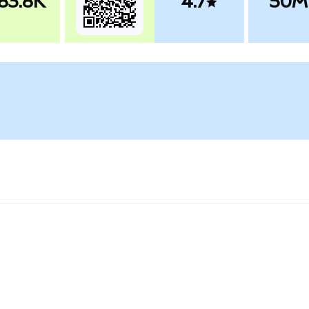
83.8K
4.7
50M