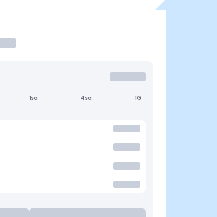
1sa
4sa
1G