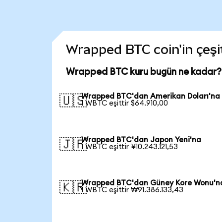
Wrapped BTC coin'in çeşit
Wrapped BTC kuru bugün ne kadar?
Wrapped BTC'dan Amerikan Doları'na
🇺🇸
1 WBTC eşittir $64.910,00
Wrapped BTC'dan Japon Yeni'na
🇯🇵
1 WBTC eşittir ¥10.243.121,53
Wrapped BTC'dan Güney Kore Wonu'n
🇰🇷
1 WBTC eşittir ₩91.386.133,43