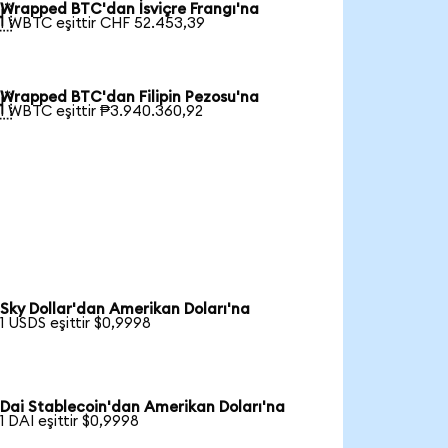
Wrapped BTC'dan İsviçre Frangı'na

1 WBTC eşittir CHF 52.453,39
Wrapped BTC'dan Filipin Pezosu'na

1 WBTC eşittir ₱3.940.360,92
Sky Dollar'dan Amerikan Doları'na
1 USDS eşittir $0,9998
Dai Stablecoin'dan Amerikan Doları'na
1 DAI eşittir $0,9998