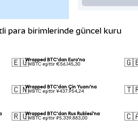
li para birimlerinde güncel kuru
Wrapped BTC'dan Euro'na
🇪🇺
🇬
1 WBTC eşittir €56.145,30
Wrapped BTC'dan Çin Yuanı'na
🇨🇳
🇹
1 WBTC eşittir ¥437.954,24
a
Wrapped BTC'dan Rus Rublesi'na
🇷🇺
🇨
1 WBTC eşittir ₽5.339.883,00