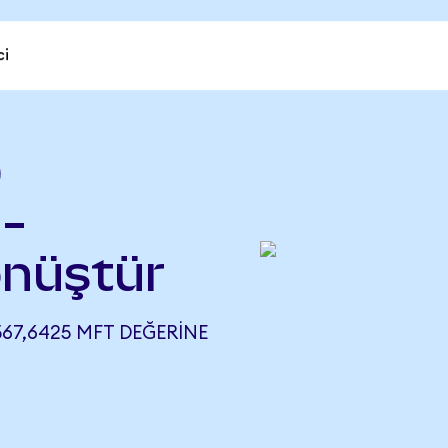
ci
)
-
nüştür
567,6425 MFT DEĞERINE