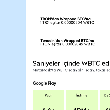
TRON'dan Wrapped BTC'na
1 TRX eşittir 0,00000504 WBTC
Toncoin'dan Wrapped BTC'na
1 TON eşittir 0,00002049 WBTC
Saniyeler içinde WBTC ed
MetaMask'ta WBTC satın alın, satın, takas edin
Google Play
Puan
İndirme
Değ