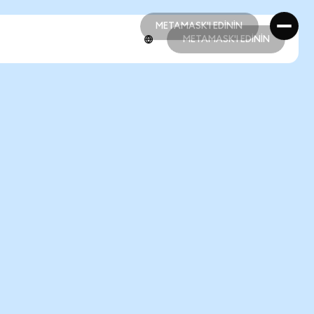
METAMASK'I EDİNİN
METAMASK'I EDİNİN
METAMASK'I EDİNİN
METAMASK'I EDİNİN