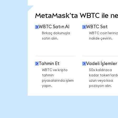
DAHA FAZLA İSTATİSTİK GÖR
MetaMask'ta WBTC ile nel
WBTC Satın Al
WBTC Sat
Birkaç dokunuşla
WBTC coin'leriniz
satın alın.
nakde çevirin.
Tahmin Et
Vadeli İşlemler
WBTC ve kripto
50x kaldıraca
tahmin
kadar token'lard
piyasalarında işlem
uzun veya kısa
yapın.
pozisyon alın.