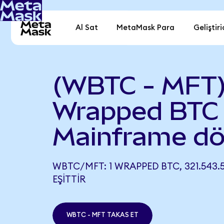
Al Sat
MetaMask Para
Geliştiri
(WBTC - MFT
Wrapped BTC 
Mainframe dö
WBTC/MFT: 1 WRAPPED BTC, 321.543.
EŞITTIR
WBTC - MFT TAKAS ET