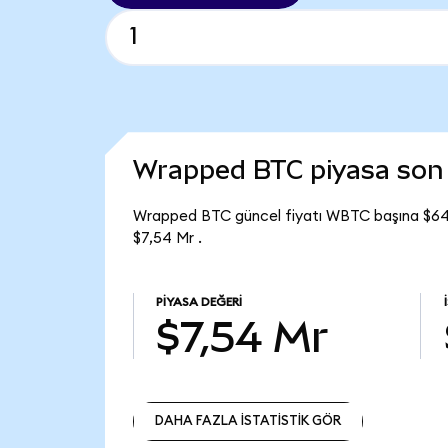
Wrapped BTC piyasa so
Wrapped BTC güncel fiyatı WBTC başına $64.
$7,54 Mr .
PIYASA DEĞERI
$7,54 Mr
DAHA FAZLA İSTATİSTİK GÖR