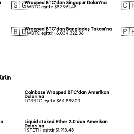
a
Wrapped BTC'dan Singapur Doları'na
🇸🇬
🇨
1 WBTC eşittir $82.961,48
Wrapped BTC'dan Bangladeş Takası'na
🇧🇩
🇵
1 WBTC eşittir ৳8.034.322,38
ürün
Coinbase Wrapped BTC'dan Amerikan
Doları'na
1 CBBTC eşittir $64.889,00
na
Liquid staked Ether 2.0'dan Amerikan
Doları'na
1 STETH eşittir $1.913,43