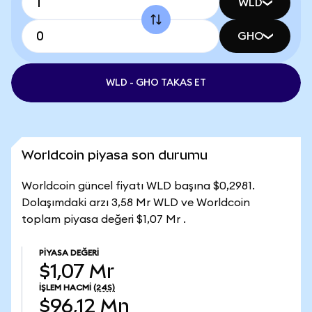
WLD
GHO
WLD - GHO TAKAS ET
Worldcoin piyasa son durumu
Worldcoin güncel fiyatı WLD başına $0,2981.
Dolaşımdaki arzı 3,58 Mr WLD ve Worldcoin
toplam piyasa değeri $1,07 Mr .
PIYASA DEĞERI
$1,07 Mr
İŞLEM HACMI
(24S)
$96,12 Mn