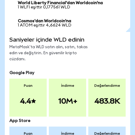
World Liberty Financial'dan Worldcoin'na
1 WLFI eşittir 0,177561 WLD
Cosmos'dan Worldcoin'na
1 ATOM eşittir 4,6624 WLD
Saniyeler içinde WLD edinin
MetaMask'ta WLD satın alın, satın, takas
edin ve değiştirin. En güvenilir kripto
cüzdanı.
Google Play
Puan
İndirme
Değerlendirme
4.4
10M+
483.8K
App Store
Puan
İndirme
Değerlendirme