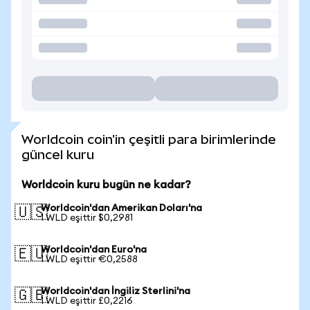
Worldcoin coin'in çeşitli para birimlerinde
güncel kuru
Worldcoin kuru bugün ne kadar?
Worldcoin'dan Amerikan Doları'na
🇺🇸
1 WLD eşittir $0,2981
Worldcoin'dan Euro'na
🇪🇺
1 WLD eşittir €0,2588
Worldcoin'dan İngiliz Sterlini'na
🇬🇧
1 WLD eşittir £0,2216