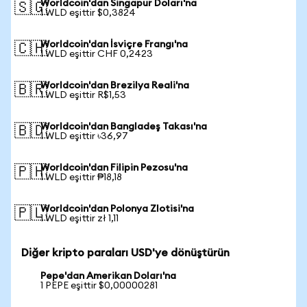
Worldcoin'dan Singapur Doları'na
🇸🇬
1 WLD eşittir $0,3824
Worldcoin'dan İsviçre Frangı'na
🇨🇭
1 WLD eşittir CHF 0,2423
Worldcoin'dan Brezilya Reali'na
🇧🇷
1 WLD eşittir R$1,53
Worldcoin'dan Bangladeş Takası'na
🇧🇩
1 WLD eşittir ৳36,97
Worldcoin'dan Filipin Pezosu'na
🇵🇭
1 WLD eşittir ₱18,18
Worldcoin'dan Polonya Zlotisi'na
🇵🇱
1 WLD eşittir zł 1,11
Diğer kripto paraları USD'ye dönüştürün
Pepe'dan Amerikan Doları'na
1 PEPE eşittir $0,00000281