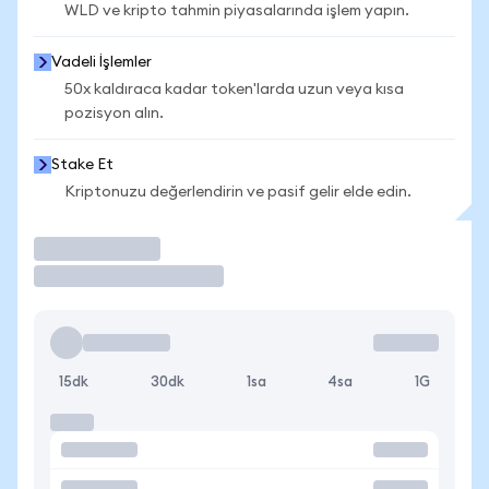
WLD ve kripto tahmin piyasalarında işlem yapın.
Vadeli İşlemler
50x kaldıraca kadar token'larda uzun veya kısa
pozisyon alın.
Stake Et
Kriptonuzu değerlendirin ve pasif gelir elde edin.
İşlem Yap
15dk
30dk
1sa
4sa
1G