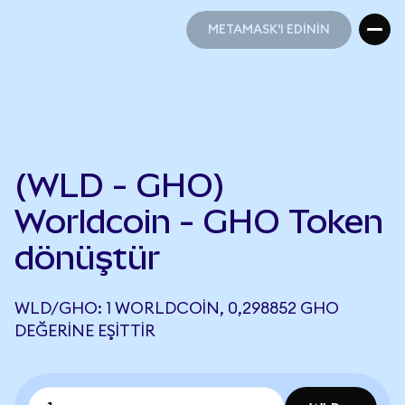
METAMASK'I EDİNİN
METAMASK'I EDİNİN
(WLD - GHO)
Worldcoin - GHO Token
dönüştür
WLD/GHO: 1 WORLDCOIN, 0,298852 GHO
DEĞERINE EŞITTIR