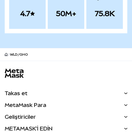
4.7
50M+
75.8K
WLD/GHO
MetaMask site alt bilgisi
Takas et
Takas İşlemleri
MetaMask Para
Tahmin Et
YENİ
Kripto Al
Geliştiriciler
Perps
YENİ
MetaMask Kart
Dökümantasyon
METAMASK'İ EDİN
RWA'lar