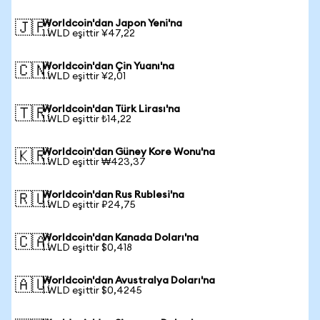
Worldcoin'dan Japon Yeni'na
🇯🇵
1 WLD eşittir ¥47,22
Worldcoin'dan Çin Yuanı'na
🇨🇳
1 WLD eşittir ¥2,01
Worldcoin'dan Türk Lirası'na
🇹🇷
1 WLD eşittir ₺14,22
Worldcoin'dan Güney Kore Wonu'na
🇰🇷
1 WLD eşittir ₩423,37
Worldcoin'dan Rus Rublesi'na
🇷🇺
1 WLD eşittir ₽24,75
Worldcoin'dan Kanada Doları'na
🇨🇦
1 WLD eşittir $0,418
Worldcoin'dan Avustralya Doları'na
🇦🇺
1 WLD eşittir $0,4245