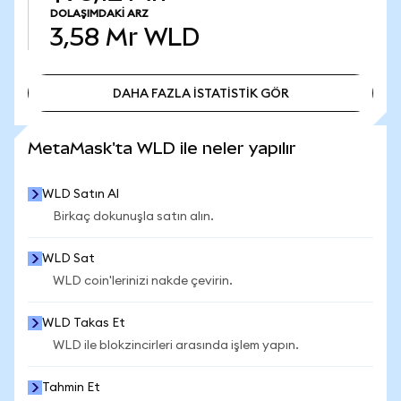
DOLAŞIMDAKI ARZ
3,58 Mr
WLD
DAHA FAZLA İSTATİSTİK GÖR
DAHA FAZLA İSTATİSTİK GÖR
MetaMask'ta WLD ile neler yapılır
WLD Satın Al
Birkaç dokunuşla satın alın.
WLD Sat
WLD coin'lerinizi nakde çevirin.
WLD Takas Et
WLD ile blokzincirleri arasında işlem yapın.
Tahmin Et