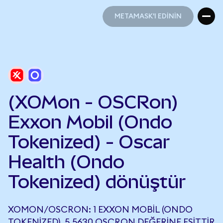
METAMASK'I EDİNİN
METAMASK'I EDİNİN
(XOMon - OSCRon)
Exxon Mobil (Ondo
Tokenized) - Oscar
Health (Ondo
Tokenized) dönüştür
XOMON/OSCRON: 1 EXXON MOBIL (ONDO
TOKENIZED), 5,5630 OSCRON DEĞERINE EŞITTIR