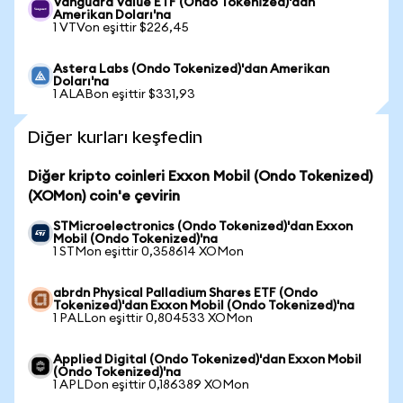
Vanguard Value ETF (Ondo Tokenized)'dan
Amerikan Doları'na
1 VTVon eşittir $226,45
Astera Labs (Ondo Tokenized)'dan Amerikan
Doları'na
1 ALABon eşittir $331,93
Diğer kurları keşfedin
Diğer kripto coinleri Exxon Mobil (Ondo Tokenized)
(XOMon) coin'e çevirin
STMicroelectronics (Ondo Tokenized)'dan Exxon
Mobil (Ondo Tokenized)'na
1 STMon eşittir 0,358614 XOMon
abrdn Physical Palladium Shares ETF (Ondo
Tokenized)'dan Exxon Mobil (Ondo Tokenized)'na
1 PALLon eşittir 0,804533 XOMon
Applied Digital (Ondo Tokenized)'dan Exxon Mobil
(Ondo Tokenized)'na
1 APLDon eşittir 0,186389 XOMon