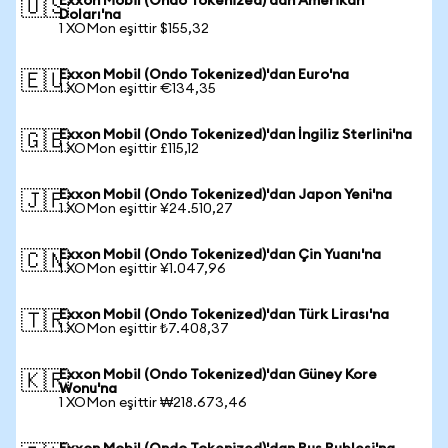
Exxon Mobil (Ondo Tokenized)'dan Amerikan
🇺🇸
Doları'na
1 XOMon eşittir $155,32
Exxon Mobil (Ondo Tokenized)'dan Euro'na
🇪🇺
1 XOMon eşittir €134,35
Exxon Mobil (Ondo Tokenized)'dan İngiliz Sterlini'na
🇬🇧
1 XOMon eşittir £115,12
Exxon Mobil (Ondo Tokenized)'dan Japon Yeni'na
🇯🇵
1 XOMon eşittir ¥24.510,27
Exxon Mobil (Ondo Tokenized)'dan Çin Yuanı'na
🇨🇳
1 XOMon eşittir ¥1.047,96
Exxon Mobil (Ondo Tokenized)'dan Türk Lirası'na
🇹🇷
1 XOMon eşittir ₺7.408,37
Exxon Mobil (Ondo Tokenized)'dan Güney Kore
🇰🇷
Wonu'na
1 XOMon eşittir ₩218.673,46