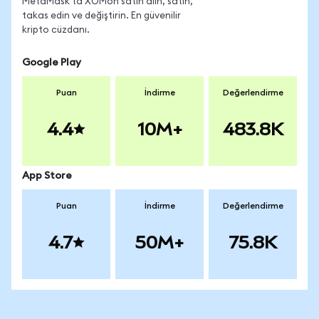
MetaMask'ta XOMon satın alın, satın,
takas edin ve değiştirin. En güvenilir
kripto cüzdanı.
Google Play
Puan
İndirme
Değerlendirme
4.4
10M+
483.8K
App Store
Puan
İndirme
Değerlendirme
4.7
50M+
75.8K