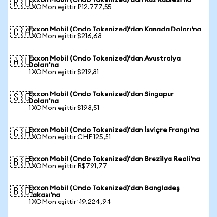
Exxon Mobil (Ondo Tokenized)'dan Rus Rublesi'na
🇷🇺
1 XOMon eşittir ₽12.777,55
Exxon Mobil (Ondo Tokenized)'dan Kanada Doları'na
🇨🇦
1 XOMon eşittir $216,68
Exxon Mobil (Ondo Tokenized)'dan Avustralya
🇦🇺
Doları'na
1 XOMon eşittir $219,81
Exxon Mobil (Ondo Tokenized)'dan Singapur
🇸🇬
Doları'na
1 XOMon eşittir $198,51
Exxon Mobil (Ondo Tokenized)'dan İsviçre Frangı'na
🇨🇭
1 XOMon eşittir CHF 125,51
Exxon Mobil (Ondo Tokenized)'dan Brezilya Reali'na
🇧🇷
1 XOMon eşittir R$791,77
Exxon Mobil (Ondo Tokenized)'dan Bangladeş
🇧🇩
Takası'na
1 XOMon eşittir ৳19.224,94