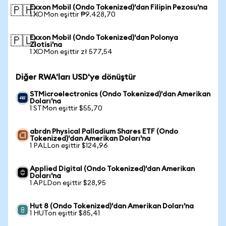
Exxon Mobil (Ondo Tokenized)'dan Filipin Pezosu'na
🇵🇭
1 XOMon eşittir ₱9.428,70
Exxon Mobil (Ondo Tokenized)'dan Polonya
🇵🇱
Zlotisi'na
1 XOMon eşittir zł 577,54
Diğer RWA'ları USD'ye dönüştür
STMicroelectronics (Ondo Tokenized)'dan Amerikan
Doları'na
1 STMon eşittir $55,70
abrdn Physical Palladium Shares ETF (Ondo
Tokenized)'dan Amerikan Doları'na
1 PALLon eşittir $124,96
Applied Digital (Ondo Tokenized)'dan Amerikan
Doları'na
1 APLDon eşittir $28,95
Hut 8 (Ondo Tokenized)'dan Amerikan Doları'na
1 HUTon eşittir $85,41