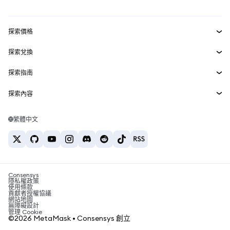
儀表板
交易防護
賺取
Smart Accounts Kit
Agent Wallet
新
探索價格
嵌入式錢包
Snaps
Bitcoin 價格
探索兌換
MetaMask 軟體開發套件
Ethereum 價格
獎勵
BTC 兌 USD
Solana 價格
探索指南
Snaps
安全
ETH 兌 USD
購買 BTC
Shiba Inu 價格
USDT 兌換 INR
探索內容
Web3 服務
支援
購買 ETH
Pepe 價格
Bitcoin 錢包
BTC 兌換 USDT
購買 SOL
職涯
Tether 價格
Solana 錢包
繁體中文
BTC 兌 INR
購買 PEPE
聯絡我們
USDC 價格
最佳加密貨幣卡
ETH 兌換 USDT
購買 USDT
Chanlink 價格
最佳行動裝置加密貨幣錢包
USDT 兌換 PHP
購買 USDC
Polymarket 是什麼？
BTC 兌 EUR
購買 SHIB
Consensys
加密貨幣稅務新聞
隱私權政策
使用條款
購買 BNB
貢獻者授權協議
如何購買加密貨幣？
網站地圖
無障礙設計
如何出售比特幣？
管理 Cookie
©2026 MetaMask • Consensys 創立