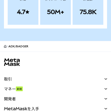
4.7
50M+
75.8K
ADX/BADGER
MetaMaskサイトフッター
取引
スワップ
マネー
新規
予測
新規
購入
開発者
パーペチュアル
新規
カード
ドキュメントを表示
MetaMaskを入手
RWA