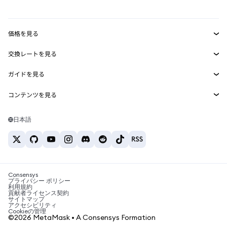
mUSD
新規
ダッシュボード
トランザクションシールド
収益化
Smart Accounts Kit
Agent Wallet
新規
価格を見る
埋め込みウォレット
Snaps
ビットコインの価格
交換レートを見る
MetaMask Connect
イーサリアムの価格
報酬
新規
BTC→USD
Solanaの価格
ガイドを見る
Snaps
セキュリティ
ETH→USD
BTCの購入
Shiba Inuの価格
USDT→INR
コンテンツを見る
Web3サービス
サポート
ETHの購入
Pepeの価格
ビットコインウォレット
BTC→USDT
SOLの購入
キャリア
Tetherの価格
Solanaウォレット
日本語
BTC→INR
PEPEの購入
お問い合わせ
USDCの価格
おすすめの暗号資産カード
ETH→USDT
USDTの購入
Chanlinkの価格
おすすめのモバイル暗号資産ウォレット
USDT→PHP
USDCの購入
Polymarketとは？
BTC→EUR
SHIBの購入
Consensys
税制関連ニュース
プライバシー ポリシー
利用規約
BNBの購入
貢献者ライセンス契約
暗号資産の購入方法は？
サイトマップ
アクセシビリティ
ビットコインを売るには？
Cookieの管理
©2026 MetaMask • A Consensys Formation