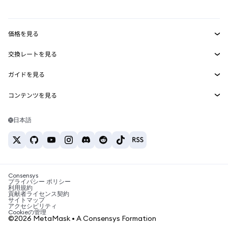
mUSD
新規
ダッシュボード
トランザクションシールド
収益化
Smart Accounts Kit
Agent Wallet
新規
価格を見る
埋め込みウォレット
Snaps
ビットコインの価格
交換レートを見る
MetaMask Connect
イーサリアムの価格
報酬
新規
BTC→USD
Solanaの価格
ガイドを見る
Snaps
セキュリティ
ETH→USD
BTCの購入
Shiba Inuの価格
USDT→INR
コンテンツを見る
Web3サービス
サポート
ETHの購入
Pepeの価格
ビットコインウォレット
BTC→USDT
SOLの購入
キャリア
Tetherの価格
Solanaウォレット
日本語
BTC→INR
PEPEの購入
お問い合わせ
USDCの価格
おすすめの暗号資産カード
ETH→USDT
USDTの購入
Chanlinkの価格
おすすめのモバイル暗号資産ウォレット
USDT→PHP
USDCの購入
Polymarketとは？
BTC→EUR
SHIBの購入
Consensys
税制関連ニュース
プライバシー ポリシー
利用規約
BNBの購入
貢献者ライセンス契約
暗号資産の購入方法は？
サイトマップ
アクセシビリティ
ビットコインを売るには？
Cookieの管理
©2026 MetaMask • A Consensys Formation