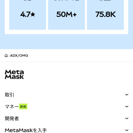
4.7
50M+
75.8K
ADX/OMG
MetaMaskサイトフッター
取引
スワップ
マネー
新規
予測
新規
購入
開発者
パーペチュアル
新規
カード
ドキュメントを表示
MetaMaskを入手
RWA