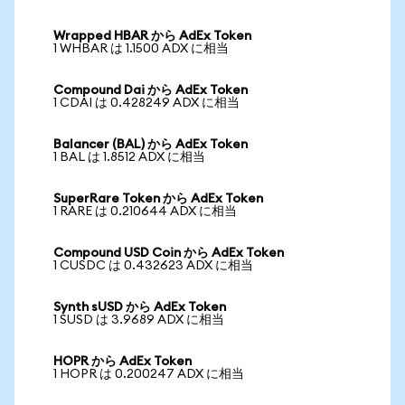
Wrapped HBAR から AdEx Token
1 WHBAR は 1.1500 ADX に相当
Compound Dai から AdEx Token
1 CDAI は 0.428249 ADX に相当
Balancer (BAL) から AdEx Token
1 BAL は 1.8512 ADX に相当
SuperRare Token から AdEx Token
1 RARE は 0.210644 ADX に相当
Compound USD Coin から AdEx Token
1 CUSDC は 0.432623 ADX に相当
Synth sUSD から AdEx Token
1 SUSD は 3.9689 ADX に相当
HOPR から AdEx Token
1 HOPR は 0.200247 ADX に相当