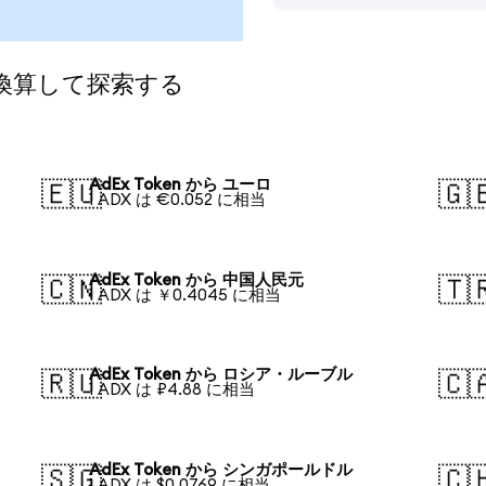
に換算して探索する
AdEx Token から ユーロ
🇪🇺
🇬
1 ADX は €0.052 に相当
AdEx Token から 中国人民元
🇨🇳
🇹
1 ADX は ￥0.4045 に相当
AdEx Token から ロシア・ルーブル
🇷🇺
🇨
1 ADX は ₽4.88 に相当
AdEx Token から シンガポールドル
🇸🇬
🇨
1 ADX は $0.0769 に相当