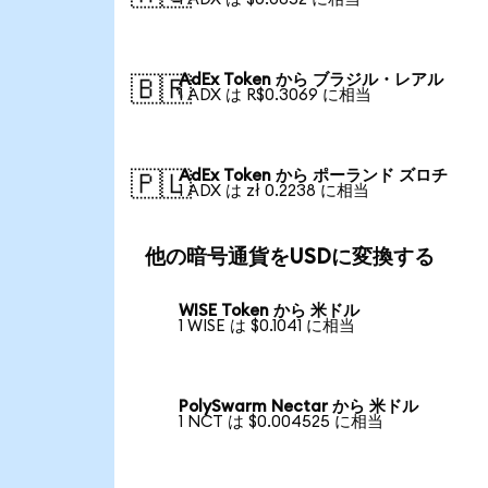
AdEx Token から ブラジル・レアル
🇧🇷
1 ADX は R$0.3069 に相当
AdEx Token から ポーランド ズロチ
🇵🇱
1 ADX は zł 0.2238 に相当
他の暗号通貨をUSDに変換する
WISE Token から 米ドル
1 WISE は $0.1041 に相当
PolySwarm Nectar から 米ドル
1 NCT は $0.004525 に相当