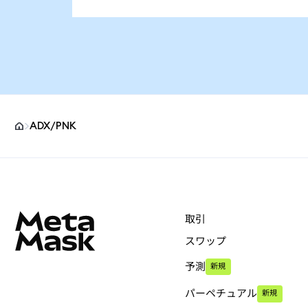
ADX/PNK
MetaMaskサイトフッター
取引
スワップ
予測
新規
パーペチュアル
新規