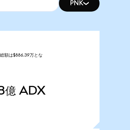
PNK
価総額は$886.39万とな
48億
ADX