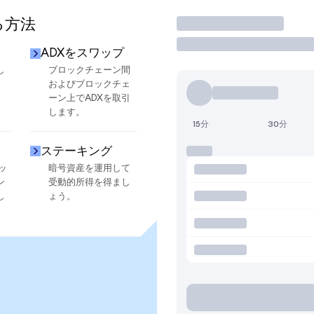
る方法
取引
ADXをスワップ
し
ブロックチェーン間
およびブロックチェ
ーン上でADXを取引
します。
15分
30分
ステーキング
ッ
暗号資産を運用して
ン
受動的所得を得まし
し
ょう。