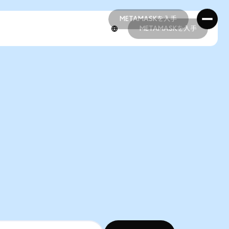
METAMASKを入手
METAMASKを入手
METAMASKを入手
METAMASKを入手