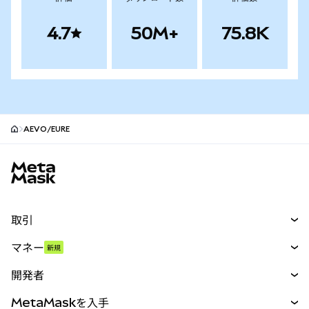
4.7
50M+
75.8K
AEVO/EURE
MetaMaskサイトフッター
取引
スワップ
マネー
新規
予測
新規
購入
開発者
パーペチュアル
新規
カード
ドキュメントを表示
MetaMaskを入手
RWA