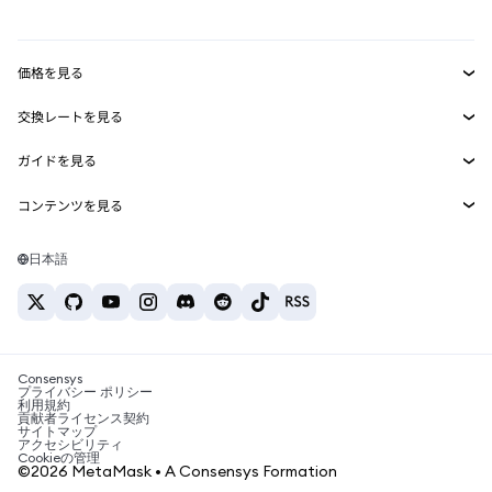
mUSD
新規
ダッシュボード
トランザクションシールド
収益化
Smart Accounts Kit
Agent Wallet
新規
価格を見る
埋め込みウォレット
Snaps
ビットコインの価格
交換レートを見る
MetaMask Connect
イーサリアムの価格
報酬
新規
BTC→USD
Solanaの価格
ガイドを見る
Snaps
セキュリティ
ETH→USD
BTCの購入
Shiba Inuの価格
USDT→INR
コンテンツを見る
Web3サービス
サポート
ETHの購入
Pepeの価格
ビットコインウォレット
BTC→USDT
SOLの購入
キャリア
Tetherの価格
Solanaウォレット
日本語
BTC→INR
PEPEの購入
お問い合わせ
USDCの価格
おすすめの暗号資産カード
ETH→USDT
USDTの購入
Chanlinkの価格
おすすめのモバイル暗号資産ウォレット
USDT→PHP
USDCの購入
Polymarketとは？
BTC→EUR
SHIBの購入
Consensys
税制関連ニュース
プライバシー ポリシー
利用規約
BNBの購入
貢献者ライセンス契約
暗号資産の購入方法は？
サイトマップ
アクセシビリティ
ビットコインを売るには？
Cookieの管理
©2026 MetaMask • A Consensys Formation