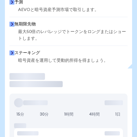
予測
AEVOと暗号資産予測市場で取引します。
無期限先物
最大50倍のレバレッジでトークンをロングまたはショー
トします。
ステーキング
暗号資産を運用して受動的所得を得ましょう。
取引
15分
30分
1時間
4時間
1日