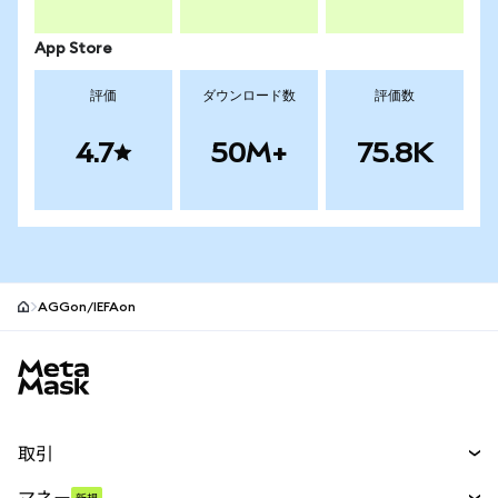
App Store
評価
ダウンロード数
評価数
4.7
50M+
75.8K
AGGon/IEFAon
MetaMaskサイトフッター
取引
スワップ
マネー
新規