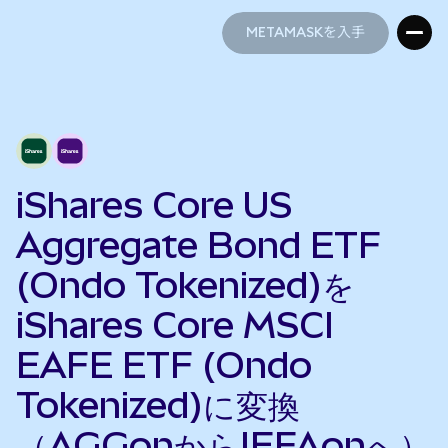
METAMASKを入手
METAMASKを入手
iShares Core US
Aggregate Bond ETF
(Ondo Tokenized)を
iShares Core MSCI
EAFE ETF (Ondo
Tokenized)に変換
（AGGonからIEFAonへ）