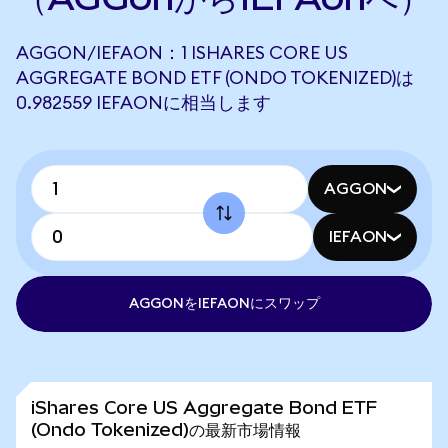
AGGON/IEFAON：1 ISHARES CORE US
AGGREGATE BOND ETF (ONDO TOKENIZED)は
0.982559 IEFAONに相当します
AGGON
IEFAON
AGGONをIEFAONにスワップ
iShares Core US Aggregate Bond ETF
(Ondo Tokenized)の最新市場情報