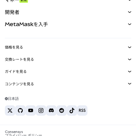
予測
新規
購入
開発者
パーペチュアル
新規
カード
ドキュメントを表示
MetaMaskを入手
RWA
mUSD
新規
ダッシュボード
トランザクションシールド
収益化
Smart Accounts Kit
Agent Wallet
新規
価格を見る
埋め込みウォレット
Snaps
ビットコインの価格
交換レートを見る
MetaMask Connect
イーサリアムの価格
報酬
新規
BTC→USD
Solanaの価格
ガイドを見る
Snaps
セキュリティ
ETH→USD
BTCの購入
Shiba Inuの価格
USDT→INR
コンテンツを見る
Web3サービス
サポート
ETHの購入
Pepeの価格
ビットコインウォレット
BTC→USDT
SOLの購入
キャリア
Tetherの価格
Solanaウォレット
日本語
BTC→INR
PEPEの購入
お問い合わせ
USDCの価格
おすすめの暗号資産カード
ETH→USDT
USDTの購入
Chanlinkの価格
おすすめのモバイル暗号資産ウォレット
USDT→PHP
USDCの購入
Polymarketとは？
BTC→EUR
SHIBの購入
Consensys
税制関連ニュース
プライバシー ポリシー