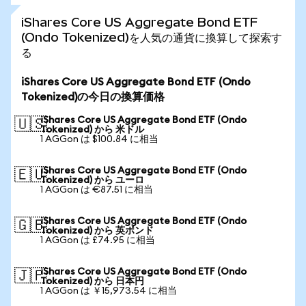
iShares Core US Aggregate Bond ETF
(Ondo Tokenized)を人気の通貨に換算して探索す
る
iShares Core US Aggregate Bond ETF (Ondo
Tokenized)の今日の換算価格
iShares Core US Aggregate Bond ETF (Ondo
🇺🇸
Tokenized) から 米ドル
1 AGGon は $100.84 に相当
iShares Core US Aggregate Bond ETF (Ondo
🇪🇺
Tokenized) から ユーロ
1 AGGon は €87.51 に相当
iShares Core US Aggregate Bond ETF (Ondo
🇬🇧
Tokenized) から 英ポンド
1 AGGon は £74.95 に相当
iShares Core US Aggregate Bond ETF (Ondo
🇯🇵
Tokenized) から 日本円
1 AGGon は ￥15,973.54 に相当