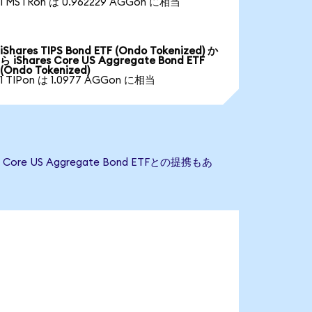
1 MSTRon は 0.962229 AGGon に相当
iShares TIPS Bond ETF (Ondo Tokenized) か
ら iShares Core US Aggregate Bond ETF
(Ondo Tokenized)
1 TIPon は 1.0977 AGGon に相当
re US Aggregate Bond ETFとの提携もあ