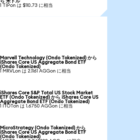
ら 米ドル
1 TIPon は $110.73 に相当
Marvell Technology (Ondo Tokenized) から
iShares Core US Aggregate Bond ETF
(Ondo Tokenized)
1 MRVLon は 2.1161 AGGon に相当
iShares Core S&P Total US Stock Market
ETF (Ondo Tokenized) から iShares Core US
Aggregate Bond ETF (Ondo Tokenized)
1 ITOTon は 1.6750 AGGon に相当
MicroStrategy (Ondo Tokenized) から
iShares Core US Aggregate Bond ETF
(Ondo Tokenized)