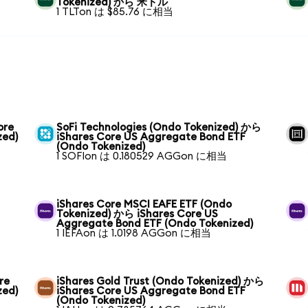
Tokenized) から 米ドル
1 TLTon は $85.76 に相当
ore
SoFi Technologies (Ondo Tokenized) から
zed)
iShares Core US Aggregate Bond ETF
(Ondo Tokenized)
1 SOFIon は 0.180529 AGGon に相当
iShares Core MSCI EAFE ETF (Ondo
Tokenized) から iShares Core US
Aggregate Bond ETF (Ondo Tokenized)
1 IEFAon は 1.0198 AGGon に相当
re
iShares Gold Trust (Ondo Tokenized) から
zed)
iShares Core US Aggregate Bond ETF
(Ondo Tokenized)