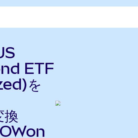
US
ond ETF
zed)を
変換
OWon