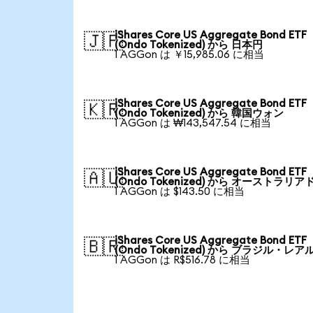
iShares Core US Aggregate Bond ETF
🇯🇵
(Ondo Tokenized) から 日本円
1 AGGon は ￥15,985.06 に相当
iShares Core US Aggregate Bond ETF
🇰🇷
(Ondo Tokenized) から 韓国ウォン
1 AGGon は ₩143,547.54 に相当
iShares Core US Aggregate Bond ETF
🇦🇺
(Ondo Tokenized) から オーストラリア
1 AGGon は $143.50 に相当
iShares Core US Aggregate Bond ETF
🇧🇷
(Ondo Tokenized) から ブラジル・レア
1 AGGon は R$516.78 に相当