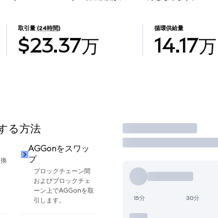
取引量
(24時間)
循環供給量
$23.37万
14.17万
用する方法
取引
AGGonをスワッ
プ
交換
ブロックチェーン間
およびブロックチェ
ーン上でAGGonを取
15分
30分
引します。