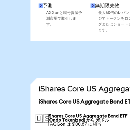
予測
無期限先物
AGGonと暗号資産予
最大50倍のレバレ
測市場で取引しま
ジでトークンをロ
す。
グまたはショート
ます。
iShares Core US Aggr
iShares Core US Aggregate Bon
iShares Core US Aggregate Bond ETF
🇺🇸
(Ondo Tokenized) から 米ドル
1 AGGon は $100.87 に相当