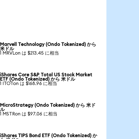
Marvell Technology (Ondo Tokenized) から
米ドル
1 MRVLon は $213.45 に相当
iShares Core S&P Total US Stock Market
ETF (Ondo Tokenized) から 米ドル
1 ITOTon は $168.96 に相当
MicroStrategy (Ondo Tokenized) から 米ド
ル
1 MSTRon は $97.06 に相当
iShares TIPS Bond ETF (Ondo Tokenized) か