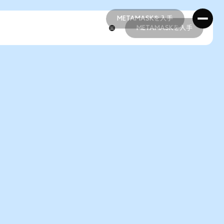
METAMASKを入手
METAMASKを入手
METAMASKを入手
METAMASKを入手