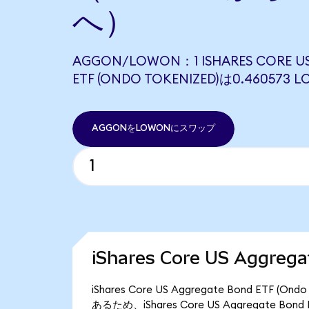
へ）
AGGON/LOWON：1 ISHARES CORE U
ETF (ONDO TOKENIZED)は0.4605
AGGONをLOWONにスワップ
iShares Core US Aggre
iShares Core US Aggregate Bond ET
あるため、iShares Core US Aggregate Bo