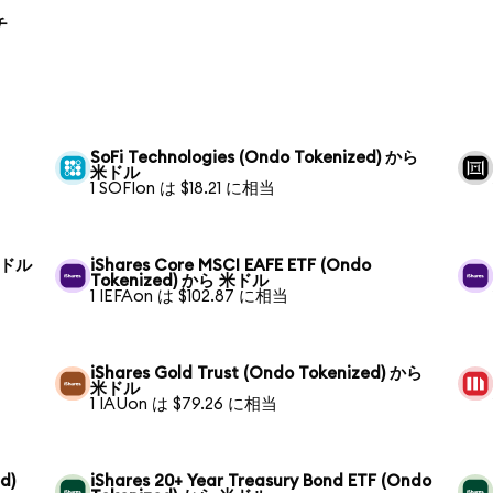
チ
SoFi Technologies (Ondo Tokenized) から
米ドル
1 SOFIon は $18.21 に相当
 米ドル
iShares Core MSCI EAFE ETF (Ondo
Tokenized) から 米ドル
1 IEFAon は $102.87 に相当
iShares Gold Trust (Ondo Tokenized) から
米ドル
1 IAUon は $79.26 に相当
d)
iShares 20+ Year Treasury Bond ETF (Ondo