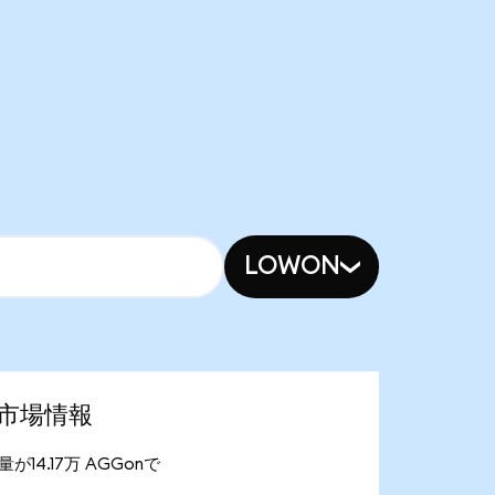
LOWON
最新市場情報
給量が14.17万 AGGonで