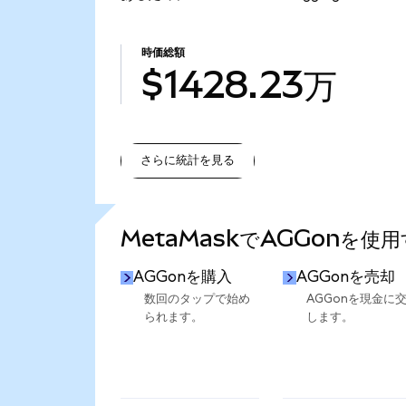
時価総額
$1428.23万
さらに統計を見る
さらに統計を見る
MetaMaskでAGGonを使
AGGonを購入
AGGonを売却
数回のタップで始め
AGGonを現金に
られます。
します。