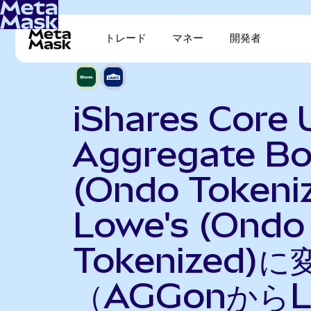
トレード
マネー
開発者
iShares Core 
Aggregate B
(Ondo Tokeni
Lowe's (Ondo
Tokenized)に
（AGGonからL