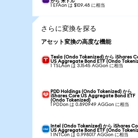
から 米ドル
1 EFAon は $109.48 に相当
さらに変換を探る
アセット変換の高度な機能
Tesla (Ondo Tokenized) から iShares C
US Aggregate Bond ETF (Ondo Tokeni
1 TSLAon は 3.1545 AGGon に相当
PDD Holdings (Ondo Tokenized) から
iShares Core US Aggregate Bond ETF
(Ondo Tokenized)
1 PDDon は 0.890949 AGGon に相当
Intel (Ondo Tokenized) から iShares Co
US Aggregate Bond ETF (Ondo Tokeni
1 INTCon は 0.998017 AGGon に相当