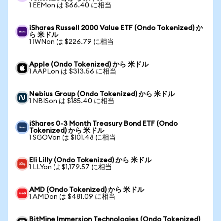
1 EEMon は $66.40 に相当
iShares Russell 2000 Value ETF (Ondo Tokenized) か
ら 米ドル
1 IWNon は $226.79 に相当
Apple (Ondo Tokenized) から 米ドル
1 AAPLon は $313.56 に相当
Nebius Group (Ondo Tokenized) から 米ドル
1 NBISon は $185.40 に相当
iShares 0-3 Month Treasury Bond ETF (Ondo
Tokenized) から 米ドル
1 SGOVon は $101.48 に相当
Eli Lilly (Ondo Tokenized) から 米ドル
1 LLYon は $1,179.57 に相当
AMD (Ondo Tokenized) から 米ドル
1 AMDon は $481.09 に相当
BitMine Immersion Technologies (Ondo Tokenized)