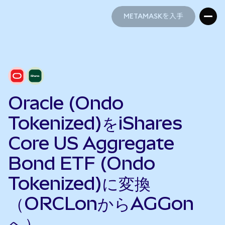
METAMASKを入手
METAMASKを入手
Oracle (Ondo
Tokenized)をiShares
Core US Aggregate
Bond ETF (Ondo
Tokenized)に変換
（ORCLonからAGGon
へ）