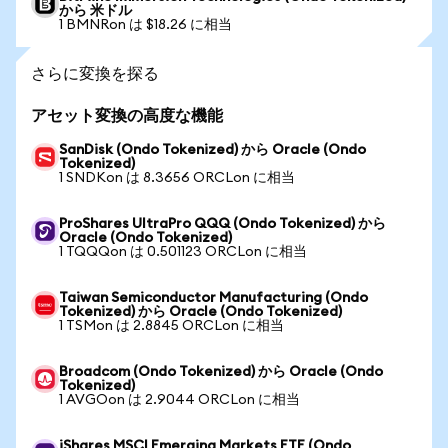
から 米ドル
1 BMNRon は $18.26 に相当
さらに変換を探る
アセット変換の高度な機能
SanDisk (Ondo Tokenized) から Oracle (Ondo
Tokenized)
1 SNDKon は 8.3656 ORCLon に相当
ProShares UltraPro QQQ (Ondo Tokenized) から
Oracle (Ondo Tokenized)
1 TQQQon は 0.501123 ORCLon に相当
Taiwan Semiconductor Manufacturing (Ondo
Tokenized) から Oracle (Ondo Tokenized)
1 TSMon は 2.8845 ORCLon に相当
Broadcom (Ondo Tokenized) から Oracle (Ondo
Tokenized)
1 AVGOon は 2.9044 ORCLon に相当
iShares MSCI Emerging Markets ETF (Ondo