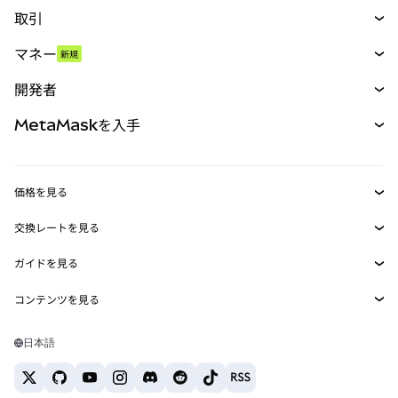
取引
スワップ
マネー
新規
予測
新規
購入
開発者
パーペチュアル
新規
カード
ドキュメントを表示
MetaMaskを入手
RWA
mUSD
新規
ダッシュボード
トランザクションシールド
収益化
Smart Accounts Kit
Agent Wallet
新規
価格を見る
埋め込みウォレット
Snaps
ビットコインの価格
交換レートを見る
MetaMask Connect
イーサリアムの価格
報酬
新規
BTC→USD
Solanaの価格
ガイドを見る
Snaps
セキュリティ
ETH→USD
BTCの購入
Shiba Inuの価格
USDT→INR
コンテンツを見る
Web3サービス
サポート
ETHの購入
Pepeの価格
ビットコインウォレット
BTC→USDT
SOLの購入
キャリア
Tetherの価格
Solanaウォレット
日本語
BTC→INR
PEPEの購入
お問い合わせ
USDCの価格
おすすめの暗号資産カード
ETH→USDT
USDTの購入
Chanlinkの価格
おすすめのモバイル暗号資産ウォレット