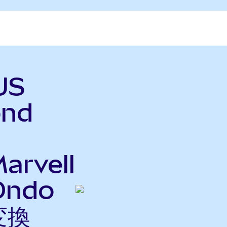
US
ond
arvell
Ondo
変換