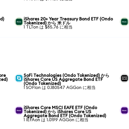
d)
iShares 20+ Year Treasury Bond ETF (Ondo
Tokenized) から 米ドル
1 TLTon は $85.76 に相当
ore
SoFi Technologies (Ondo Tokenized) から
zed)
iShares Core US Aggregate Bond ETF
(Ondo Tokenized)
1 SOFIon は 0.180547 AGGon に相当
iShares Core MSCI EAFE ETF (Ondo
Tokenized) から iShares Core US
Aggregate Bond ETF (Ondo Tokenized)
1 IEFAon は 1.0199 AGGon に相当