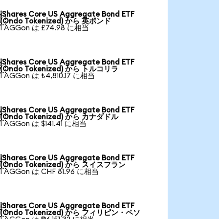
iShares Core US Aggregate Bond ETF

(Ondo Tokenized) から 英ポンド
1 AGGon は £74.98 に相当
iShares Core US Aggregate Bond ETF

(Ondo Tokenized) から トルコリラ
1 AGGon は ₺4,810.17 に相当
iShares Core US Aggregate Bond ETF

(Ondo Tokenized) から カナダドル
1 AGGon は $141.41 に相当
iShares Core US Aggregate Bond ETF

(Ondo Tokenized) から スイスフラン
1 AGGon は CHF 81.96 に相当
iShares Core US Aggregate Bond ETF

(Ondo Tokenized) から フィリピン・ペソ