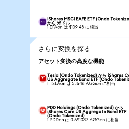
iShares MSCI EAFE ETF (Ondo Tokenize
から 米ドル
1 EFAon は $109.48 に相当
さらに変換を探る
アセット変換の高度な機能
Tesla (Ondo Tokenized) から iShares C
US Aggregate Bond ETF (Ondo Tokeni
1 TSLAon は 3.1548 AGGon に相当
PDD Holdings (Ondo Tokenized) から
iShares Core US Aggregate Bond ETF
(Ondo Tokenized)
1 PDDon は 0.891037 AGGon に相当