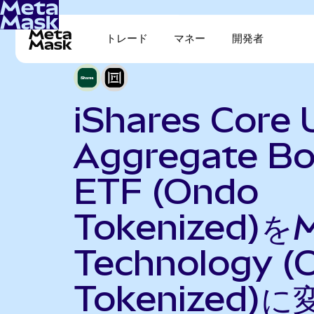
トレード
マネー
開発者
iShares Core 
Aggregate B
ETF (Ondo
Tokenized)をM
Technology (
Tokenized)に