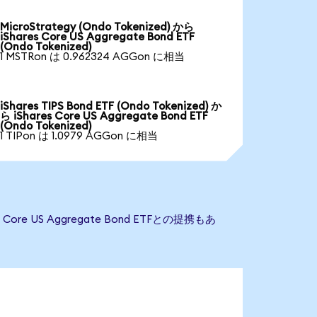
MicroStrategy (Ondo Tokenized) から
iShares Core US Aggregate Bond ETF
(Ondo Tokenized)
1 MSTRon は 0.962324 AGGon に相当
iShares TIPS Bond ETF (Ondo Tokenized) か
ら iShares Core US Aggregate Bond ETF
(Ondo Tokenized)
1 TIPon は 1.0979 AGGon に相当
re US Aggregate Bond ETFとの提携もあ