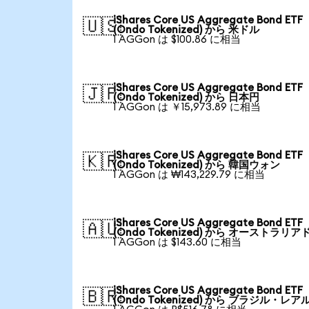
iShares Core US Aggregate Bond ETF
🇺🇸
(Ondo Tokenized) から 米ドル
1 AGGon は $100.86 に相当
iShares Core US Aggregate Bond ETF
🇯🇵
(Ondo Tokenized) から 日本円
1 AGGon は ￥15,973.89 に相当
iShares Core US Aggregate Bond ETF
🇰🇷
(Ondo Tokenized) から 韓国ウォン
1 AGGon は ₩143,229.79 に相当
iShares Core US Aggregate Bond ETF
🇦🇺
(Ondo Tokenized) から オーストラリア
1 AGGon は $143.60 に相当
iShares Core US Aggregate Bond ETF
🇧🇷
(Ondo Tokenized) から ブラジル・レア