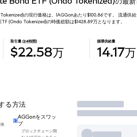
gate Bond ETF (Ondo Tokenized)の
F (Ondo Tokenized)の現行価格は、1AGGonあたり$100.86です。 流通供
nd ETF (Ondo Tokenized)の時価総額は$1428.89万となります。
取引量
(24時間)
循環供給量
$22.58万
14.17万
用する方法
取引
AGGonをスワッ
プ
交換
ブロックチェーン間