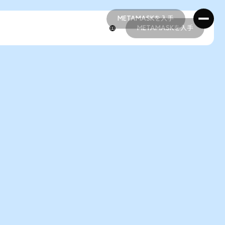
METAMASKを入手
METAMASKを入手
METAMASKを入手
METAMASKを入手