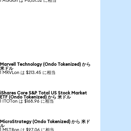
1 AGGon は ₱6,151.32 に相当
Marvell Technology (Ondo Tokenized) から
米ドル
1 MRVLon は $213.45 に相当
iShares Core S&P Total US Stock Market
ETF (Ondo Tokenized) から 米ドル
1 ITOTon は $168.96 に相当
MicroStrategy (Ondo Tokenized) から 米ド
ル
1 MSTRon は $97.06 に相当