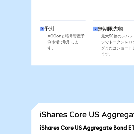
予測
無期限先物
AGGonと暗号資産予
最大50倍のレバレ
測市場で取引しま
ジでトークンをロ
す。
グまたはショート
ます。
iShares Core US Aggr
iShares Core US Aggregate Bon