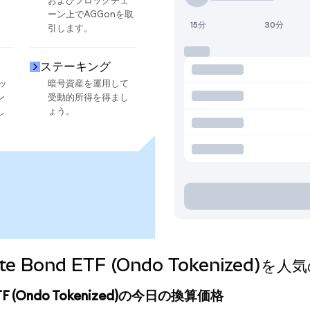
およびブロックチェ
ーン上でAGGonを取
15分
30分
引します。
ステーキング
ッ
暗号資産を運用して
ン
受動的所得を得まし
し
ょう。
egate Bond ETF (Ondo Tokeniz
d ETF (Ondo Tokenized)の今日の換算価格