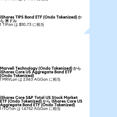
iShares TIPS Bond ETF (Ondo Tokenized) か
ら 米ドル
1 TIPon は $110.73 に相当
Marvell Technology (Ondo Tokenized) から
iShares Core US Aggregate Bond ETF
(Ondo Tokenized)
1 MRVLon は 2.1163 AGGon に相当
iShares Core S&P Total US Stock Market
ETF (Ondo Tokenized) から iShares Core US
Aggregate Bond ETF (Ondo Tokenized)
1 ITOTon は 1.6752 AGGon に相当