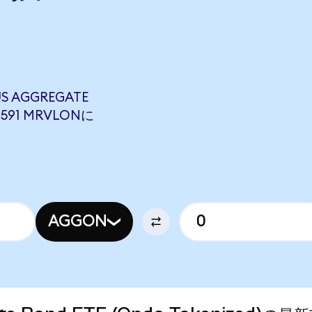
S AGGREGATE
4591 MRVLONに
AGGON