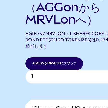
（AGGonから
MRVLonへ）
AGGON/MRVLON：1 ISHARES CORE U
BOND ETF (ONDO TOKENIZED)は0.47
相当します
AGGONをMRVLONにスワップ