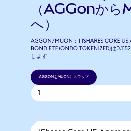
（AGGonから
へ）
AGGON/MUON：1 ISHARES CORE US 
BOND ETF (ONDO TOKENIZED)は0.1
します
AGGONをMUONにスワップ