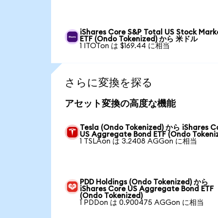
iShares Core S&P Total US Stock Mark
ETF (Ondo Tokenized) から 米ドル
1 ITOTon は $169.44 に相当
さらに変換を探る
アセット変換の高度な機能
Tesla (Ondo Tokenized) から iShares C
US Aggregate Bond ETF (Ondo Tokeni
1 TSLAon は 3.2408 AGGon に相当
PDD Holdings (Ondo Tokenized) から
iShares Core US Aggregate Bond ETF
(Ondo Tokenized)
1 PDDon は 0.900475 AGGon に相当