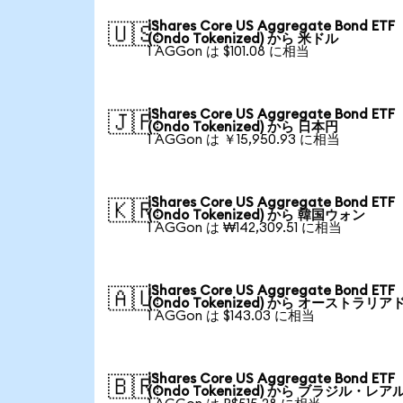
iShares Core US Aggregate Bond ETF
🇺🇸
(Ondo Tokenized) から 米ドル
1 AGGon は $101.08 に相当
iShares Core US Aggregate Bond ETF
🇯🇵
(Ondo Tokenized) から 日本円
1 AGGon は ￥15,950.93 に相当
iShares Core US Aggregate Bond ETF
🇰🇷
(Ondo Tokenized) から 韓国ウォン
1 AGGon は ₩142,309.51 に相当
iShares Core US Aggregate Bond ETF
🇦🇺
(Ondo Tokenized) から オーストラリア
1 AGGon は $143.03 に相当
iShares Core US Aggregate Bond ETF
🇧🇷
(Ondo Tokenized) から ブラジル・レア