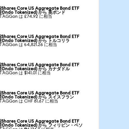
iShares Core US Aggregate Bond ETF

(Ondo Tokenized) から 英ポンド
1 AGGon は £74.92 に相当
iShares Core US Aggregate Bond ETF

(Ondo Tokenized) から トルコリラ
1 AGGon は ₺4,821.26 に相当
iShares Core US Aggregate Bond ETF

(Ondo Tokenized) から カナダドル
1 AGGon は $141.01 に相当
iShares Core US Aggregate Bond ETF

(Ondo Tokenized) から スイスフラン
1 AGGon は CHF 81.67 に相当
iShares Core US Aggregate Bond ETF

(Ondo Tokenized) から フィリピン・ペソ