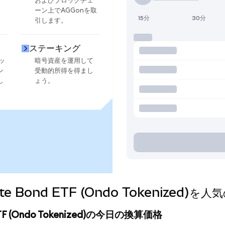
およびブロックチェ
ーン上でAGGonを取
15分
30分
引します。
ステーキング
ッ
暗号資産を運用して
ン
受動的所得を得まし
し
ょう。
egate Bond ETF (Ondo Tokeniz
d ETF (Ondo Tokenized)の今日の換算価格