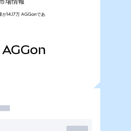
最新市場情報
給量が14.17万 AGGonであ
AGGon