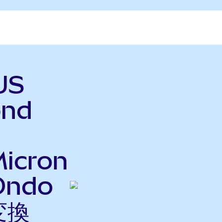
US
ond
icron
Ondo
変換