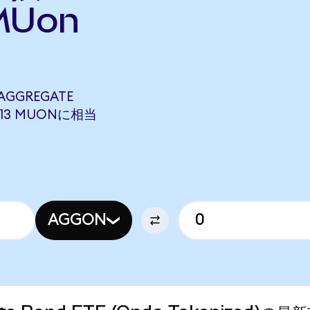
MUon
AGGREGATE
15213 MUONに相当
AGGON