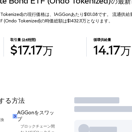
gate Bond ETF (Ondo Tokenized)の
F (Ondo Tokenized)の現行価格は、1AGGonあたり$101.08です。 流通供
 ETF (Ondo Tokenized)の時価総額は$1432.11万となります。
取引量
(24時間)
循環供給量
$17.17万
14.17万
用する方法
取引
AGGonをスワッ
プ
交換
ブロックチェーン間