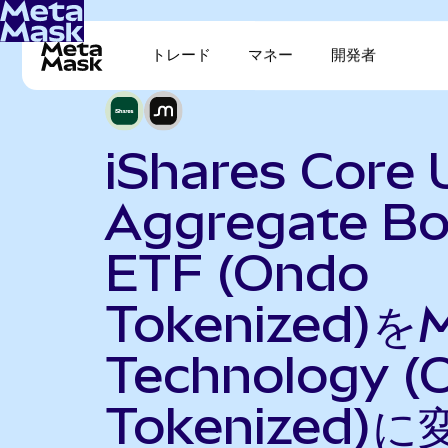
トレード
マネー
開発者
iShares Core 
Aggregate B
ETF (Ondo
Tokenized)をM
Technology (
Tokenized)に