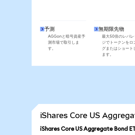
予測
無期限先物
AGGonと暗号資産予
最大50倍のレバレ
測市場で取引しま
ジでトークンをロ
す。
グまたはショート
ます。
iShares Core US Aggr
iShares Core US Aggregate Bon