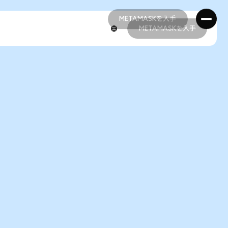
METAMASKを入手
METAMASKを入手
METAMASKを入手
METAMASKを入手