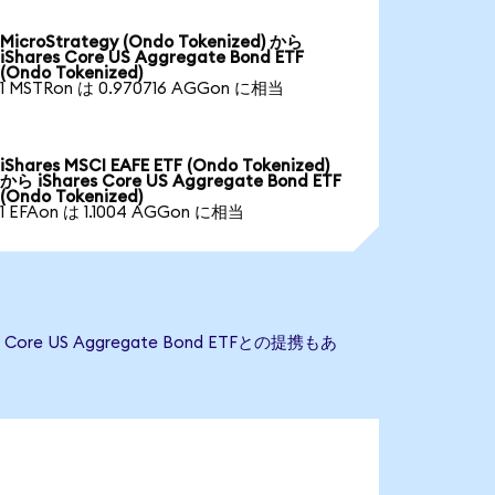
MicroStrategy (Ondo Tokenized) から
iShares Core US Aggregate Bond ETF
(Ondo Tokenized)
1 MSTRon は 0.970716 AGGon に相当
iShares MSCI EAFE ETF (Ondo Tokenized)
から iShares Core US Aggregate Bond ETF
(Ondo Tokenized)
1 EFAon は 1.1004 AGGon に相当
re US Aggregate Bond ETFとの提携もあ