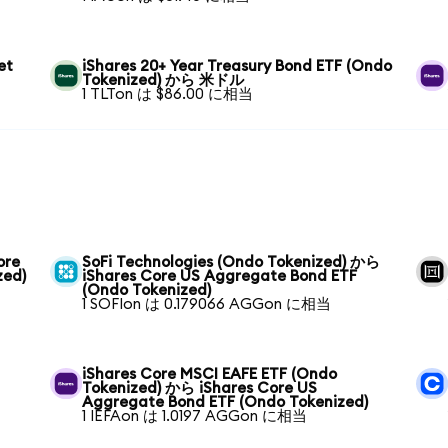
et
iShares 20+ Year Treasury Bond ETF (Ondo
Tokenized) から 米ドル
1 TLTon は $86.00 に相当
ore
SoFi Technologies (Ondo Tokenized) から
zed)
iShares Core US Aggregate Bond ETF
(Ondo Tokenized)
1 SOFIon は 0.179066 AGGon に相当
iShares Core MSCI EAFE ETF (Ondo
Tokenized) から iShares Core US
Aggregate Bond ETF (Ondo Tokenized)
1 IEFAon は 1.0197 AGGon に相当