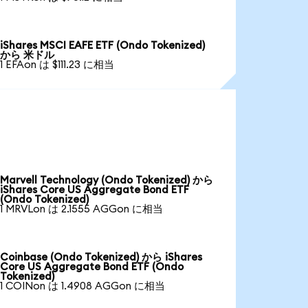
iShares MSCI EAFE ETF (Ondo Tokenized)
から 米ドル
1 EFAon は $111.23 に相当
Marvell Technology (Ondo Tokenized) から
iShares Core US Aggregate Bond ETF
(Ondo Tokenized)
1 MRVLon は 2.1555 AGGon に相当
Coinbase (Ondo Tokenized) から iShares
Core US Aggregate Bond ETF (Ondo
Tokenized)
1 COINon は 1.4908 AGGon に相当