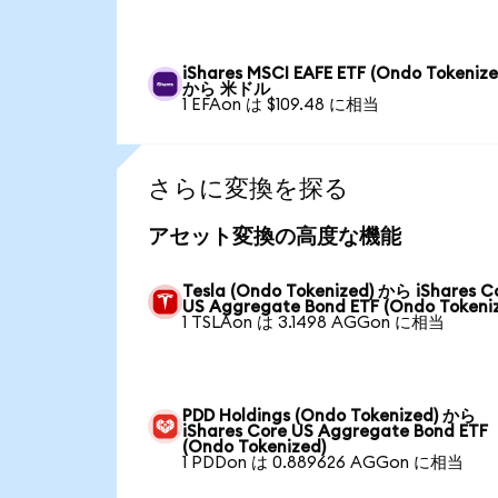
iShares MSCI EAFE ETF (Ondo Tokenize
から 米ドル
1 EFAon は $109.48 に相当
さらに変換を探る
アセット変換の高度な機能
Tesla (Ondo Tokenized) から iShares C
US Aggregate Bond ETF (Ondo Tokeni
1 TSLAon は 3.1498 AGGon に相当
PDD Holdings (Ondo Tokenized) から
iShares Core US Aggregate Bond ETF
(Ondo Tokenized)
1 PDDon は 0.889626 AGGon に相当