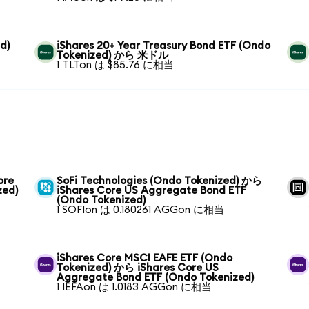
d)
iShares 20+ Year Treasury Bond ETF (Ondo
Tokenized) から 米ドル
1 TLTon は $85.76 に相当
ore
SoFi Technologies (Ondo Tokenized) から
zed)
iShares Core US Aggregate Bond ETF
(Ondo Tokenized)
1 SOFIon は 0.180261 AGGon に相当
iShares Core MSCI EAFE ETF (Ondo
Tokenized) から iShares Core US
Aggregate Bond ETF (Ondo Tokenized)
1 IEFAon は 1.0183 AGGon に相当