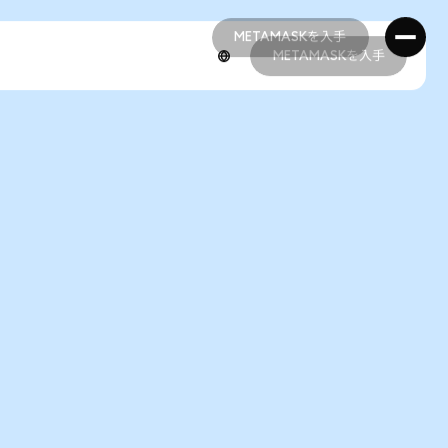
METAMASKを入手
METAMASKを入手
METAMASKを入手
METAMASKを入手