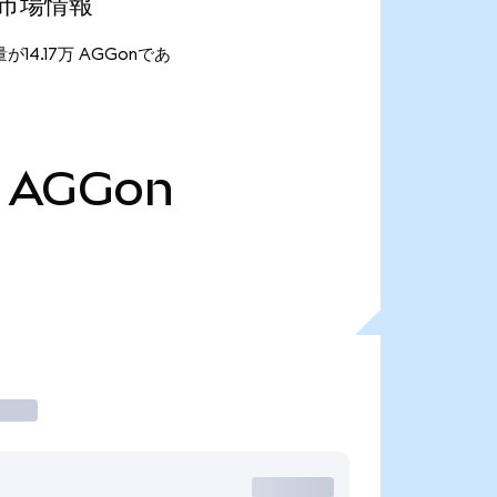
最新市場情報
給量が14.17万 AGGonであ
AGGon