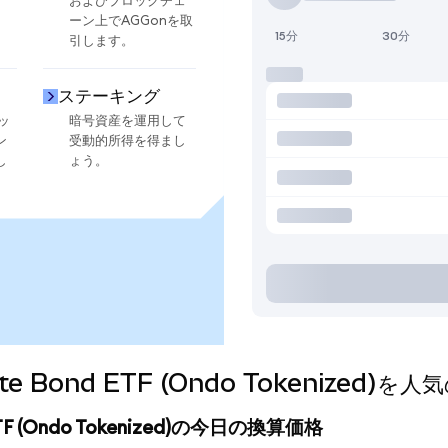
およびブロックチェ
ーン上でAGGonを取
15分
30分
引します。
ステーキング
ッ
暗号資産を運用して
ン
受動的所得を得まし
し
ょう。
egate Bond ETF (Ondo Tokeniz
d ETF (Ondo Tokenized)の今日の換算価格