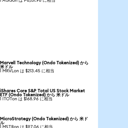
1 AGGon は ₱6,151.98 に相当
Marvell Technology (Ondo Tokenized) から
米ドル
1 MRVLon は $213.45 に相当
iShares Core S&P Total US Stock Market
ETF (Ondo Tokenized) から 米ドル
1 ITOTon は $168.96 に相当
MicroStrategy (Ondo Tokenized) から 米ド
ル
1 MSTRon は $97.06 に相当