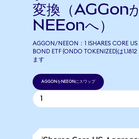
変換（AGGon
NEEonへ）
AGGON/NEEON：1 ISHARES CORE US
BOND ETF (ONDO TOKENIZED)は1.1
ます
AGGONをNEEONにスワップ