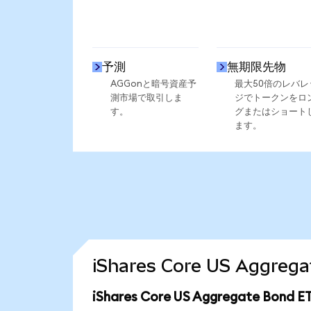
予測
無期限先物
AGGonと暗号資産予
最大50倍のレバレ
測市場で取引しま
ジでトークンをロ
す。
グまたはショート
ます。
iShares Core US Aggr
iShares Core US Aggregate Bon