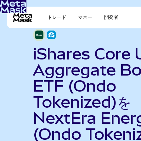
トレード
マネー
開発者
iShares Core 
Aggregate B
ETF (Ondo
Tokenized)を
NextEra Ener
(Ondo Tokeni