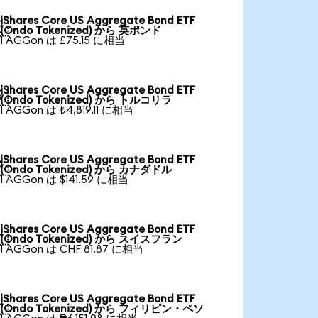
iShares Core US Aggregate Bond ETF

(Ondo Tokenized) から 英ポンド
1 AGGon は £75.15 に相当
iShares Core US Aggregate Bond ETF

(Ondo Tokenized) から トルコリラ
1 AGGon は ₺4,819.11 に相当
iShares Core US Aggregate Bond ETF

(Ondo Tokenized) から カナダドル
1 AGGon は $141.59 に相当
iShares Core US Aggregate Bond ETF

(Ondo Tokenized) から スイスフラン
1 AGGon は CHF 81.87 に相当
iShares Core US Aggregate Bond ETF

(Ondo Tokenized) から フィリピン・ペソ