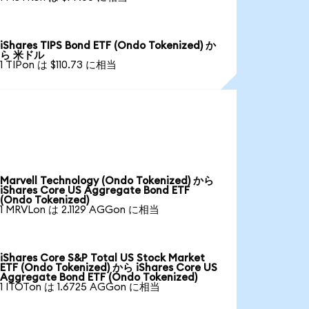
iShares TIPS Bond ETF (Ondo Tokenized) か
ら 米ドル
1 TIPon は $110.73 に相当
Marvell Technology (Ondo Tokenized) から
iShares Core US Aggregate Bond ETF
(Ondo Tokenized)
1 MRVLon は 2.1129 AGGon に相当
iShares Core S&P Total US Stock Market
ETF (Ondo Tokenized) から iShares Core US
Aggregate Bond ETF (Ondo Tokenized)
1 ITOTon は 1.6725 AGGon に相当