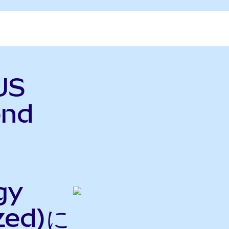
US
ond
gy
zed)に