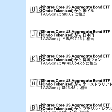
iShares Core US Aggregate Bond ETF
🇺🇸
(Ondo Tokenized) から 米ドル
1 AGGon は $101.02 に相当
iShares Core US Aggregate Bond ETF
🇯🇵
(Ondo Tokenized) から 日本円
1 AGGon は ￥15,997.23 に相当
iShares Core US Aggregate Bond ETF
🇰🇷
(Ondo Tokenized) から 韓国ウォン
1 AGGon は ₩143,064.66 に相当
iShares Core US Aggregate Bond ETF
🇦🇺
(Ondo Tokenized) から オーストラリア
1 AGGon は $143.48 に相当
iShares Core US Aggregate Bond ETF
🇧🇷
(Ondo Tokenized) から ブラジル・レア