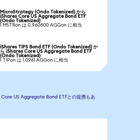
MicroStrategy (Ondo Tokenized) から
iShares Core US Aggregate Bond ETF
(Ondo Tokenized)
1 MSTRon は 0.960800 AGGon に相当
iShares TIPS Bond ETF (Ondo Tokenized) か
ら iShares Core US Aggregate Bond ETF
(Ondo Tokenized)
1 TIPon は 1.0961 AGGon に相当
re US Aggregate Bond ETFとの提携もあ