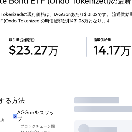
gate Bond ETF (Ondo Tokenized)の
F (Ondo Tokenized)の現行価格は、1AGGonあたり$101.02です。 流通供
 ETF (Ondo Tokenized)の時価総額は$1431.06万となります。
取引量
(24時間)
循環供給量
$23.27万
14.17万
用する方法
取引
AGGonをスワッ
プ
交換
ブロックチェーン間