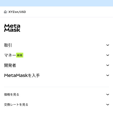
XYZon/USD
MetaMaskサイトフッター
取引
スワップ
マネー
新規
予測
新規
購入
開発者
パーペチュアル
新規
カード
ドキュメントを表示
MetaMaskを入手
RWA
mUSD
新規
ダッシュボード
トランザクションシールド
収益化
Smart Accounts Kit
Agent Wallet
新規
価格を見る
埋め込みウォレット
Snaps
ビットコインの価格
交換レートを見る
MetaMask Connect
イーサリアムの価格
報酬
新規
BTC→USD