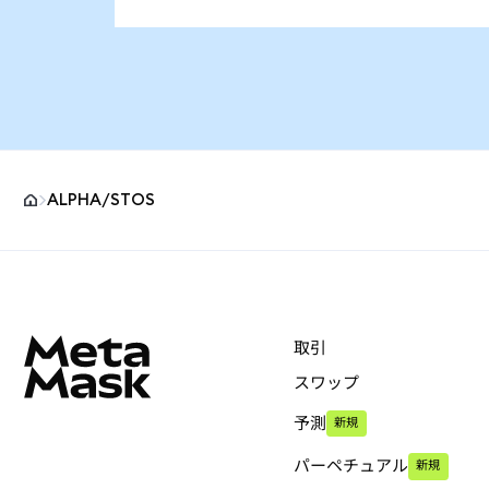
ALPHA/STOS
MetaMaskサイトフッター
取引
スワップ
予測
新規
パーペチュアル
新規