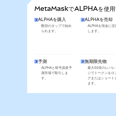
MetaMaskでALPHAを使
ALPHAを購入
ALPHAを売却
数回のタップで始め
ALPHAを現金に交
られます。
します。
予測
無期限先物
ALPHAと暗号資産予
最大50倍のレバレ
測市場で取引しま
ジでトークンをロ
す。
グまたはショート
ます。