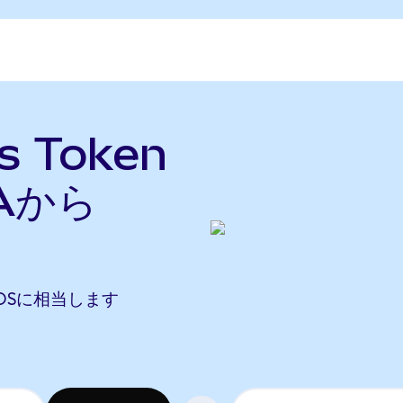
os Token
Aから
 STOSに相当します