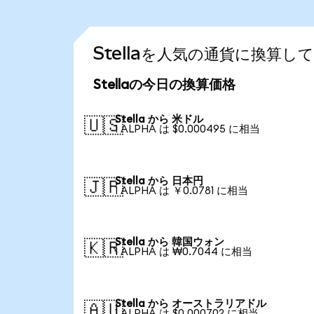
Stellaを人気の通貨に換算し
Stellaの今日の換算価格
Stella から 米ドル
🇺🇸
1 ALPHA は $0.000495 に相当
Stella から 日本円
🇯🇵
1 ALPHA は ￥0.0781 に相当
Stella から 韓国ウォン
🇰🇷
1 ALPHA は ₩0.7044 に相当
Stella から オーストラリアドル
🇦🇺
1 ALPHA は $0.000702 に相当