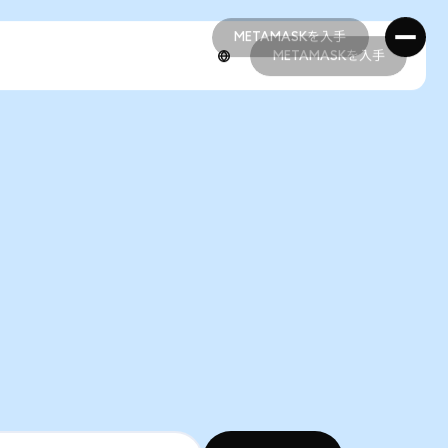
METAMASKを入手
METAMASKを入手
METAMASKを入手
METAMASKを入手