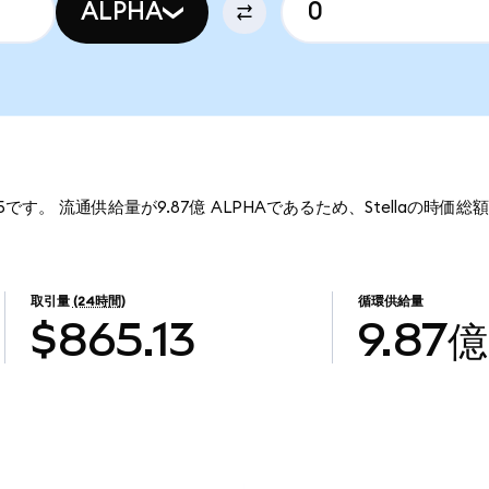
ALPHA
495です。 流通供給量が9.87億 ALPHAであるため、Stellaの時価総
取引量
(24時間)
循環供給量
$865.13
9.87億