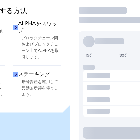
用する方法
取引
ALPHAをスワッ
プ
換
ブロックチェーン間
およびブロックチェ
ーン上でALPHAを取
15分
30分
引します。
ステーキング
ッ
暗号資産を運用して
ン
受動的所得を得まし
し
ょう。