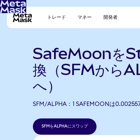
トレード
マネー
開発者
SafeMoonをSt
換（SFMからA
へ）
SFM/ALPHA：1 SAFEMOONは0.002
SFMをALPHAにスワップ