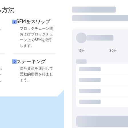
る方法
取引
SFMをスワップ
し
ブロックチェーン間
およびブロックチェ
ーン上でSFMを取引
します。
15分
30分
ステーキング
ッ
暗号資産を運用して
ン
受動的所得を得まし
し
ょう。