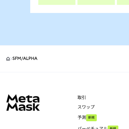
SFM/ALPHA
MetaMaskサイトフッター
取引
スワップ
予測
新規
パーペチュアル
新規