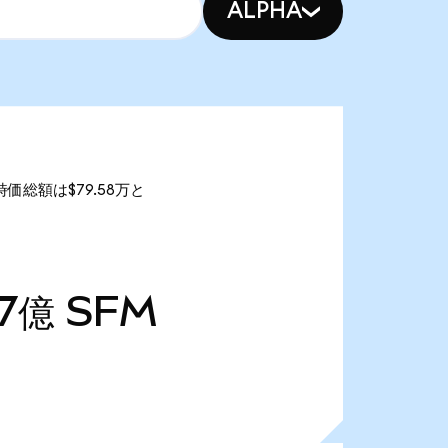
ALPHA
の時価総額は$79.58万と
07億
SFM