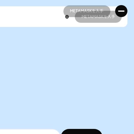
METAMASKを入手
METAMASKを入手
METAMASKを入手
METAMASKを入手