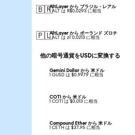
AltLayer から ブラジル・レアル
🇧🇷
1 ALT は R$0.0293 に相当
AltLayer から ポーランド ズロチ
🇵🇱
1 ALT は zł 0.0213 に相当
他の暗号通貨をUSDに変換する
Gemini Dollar から 米ドル
1 GUSD は $0.9979 に相当
COTI から 米ドル
1 COTI は $0.013 に相当
Compound Ether から 米ドル
1 CETH は $37.95 に相当