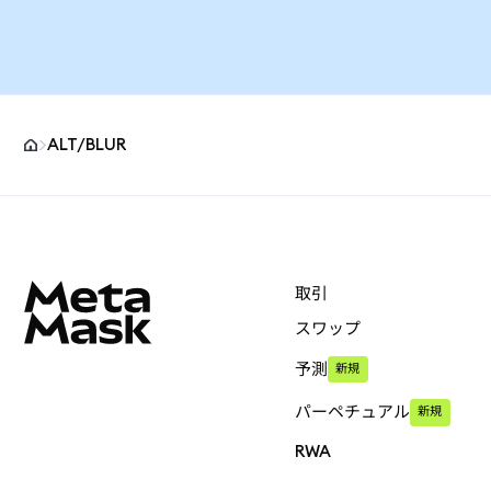
ALT/BLUR
MetaMaskサイトフッター
取引
スワップ
予測
新規
パーペチュアル
新規
RWA