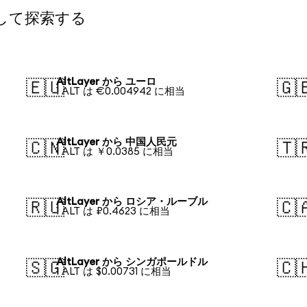
算して探索する
AltLayer から ユーロ
🇪🇺
🇬
1 ALT は €0.004942 に相当
AltLayer から 中国人民元
🇨🇳
🇹
1 ALT は ￥0.0385 に相当
AltLayer から ロシア・ルーブル
🇷🇺
🇨
1 ALT は ₽0.4623 に相当
AltLayer から シンガポールドル
🇸🇬
🇨
1 ALT は $0.00731 に相当