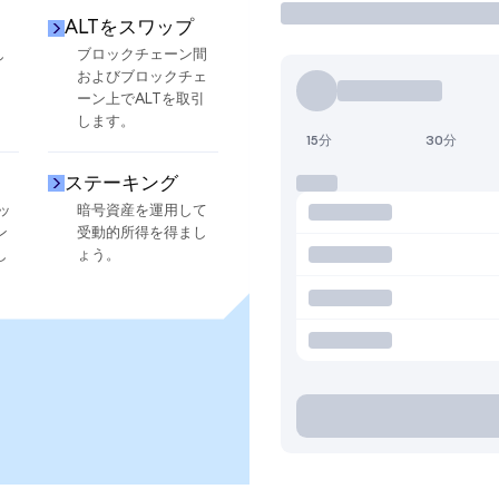
ALTをスワップ
し
ブロックチェーン間
およびブロックチェ
ーン上でALTを取引
します。
15分
30分
ステーキング
ッ
暗号資産を運用して
ン
受動的所得を得まし
し
ょう。