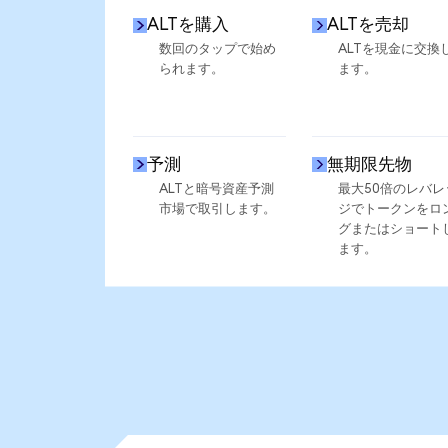
ALTを購入
ALTを売却
数回のタップで始め
ALTを現金に交換
られます。
ます。
予測
無期限先物
ALTと暗号資産予測
最大50倍のレバレ
市場で取引します。
ジでトークンをロ
グまたはショート
ます。