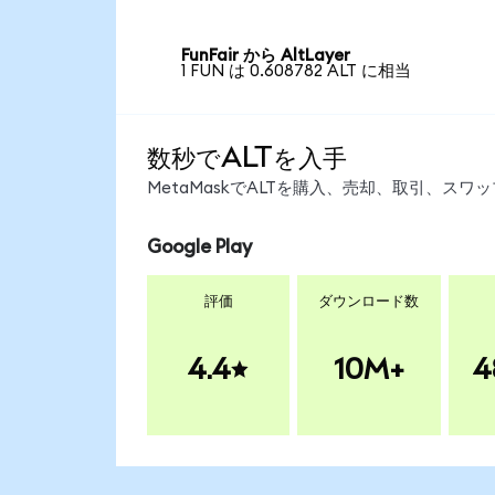
FunFair から AltLayer
1 FUN は 0.608782 ALT に相当
数秒でALTを入手
MetaMaskでALTを購入、売却、取引、ス
Google Play
評価
ダウンロード数
4.4
10M+
4