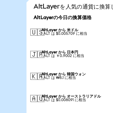
AltLayerを人気の通貨に換
AltLayerの今日の換算価格
AltLayer から 米ドル
🇺🇸
1 ALT は $0.005709 に相当
AltLayer から 日本円
🇯🇵
1 ALT は ￥0.9002 に相当
AltLayer から 韓国ウォン
🇰🇷
1 ALT は ₩8.1 に相当
AltLayer から オーストラリアドル
🇦🇺
1 ALT は $0.008091 に相当