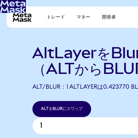
トレード
マネー
開発者
AltLayerをBl
（ALTからBL
ALT/BLUR：1 ALTLAYERは0.42377
ALTをBLURにスワップ