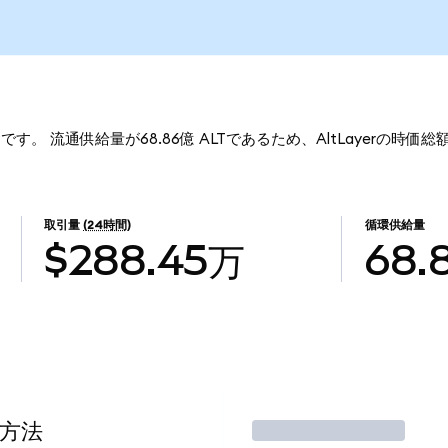
709です。 流通供給量が68.86億 ALTであるため、AltLayerの時価総
取引量
(24時間)
循環供給量
$288.45万
68.
る方法
取引