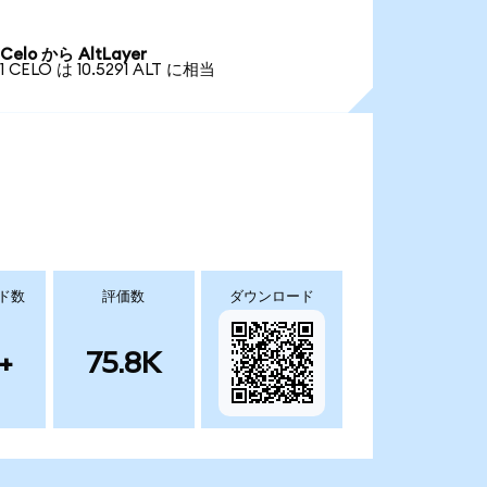
Celo から AltLayer
1 CELO は 10.5291 ALT に相当
ド数
評価数
ダウンロード
+
75.8K