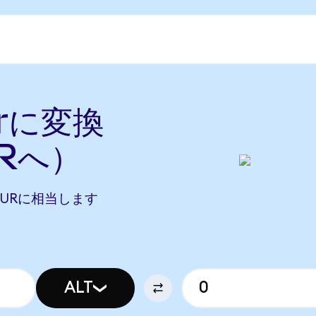
urに変換
URへ）
0 BLURに相当します
ALT