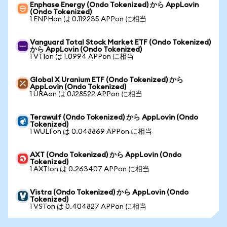
Enphase Energy (Ondo Tokenized) から AppLovin
(Ondo Tokenized)
1 ENPHon は 0.119235 APPon に相当
Vanguard Total Stock Market ETF (Ondo Tokenized)
から AppLovin (Ondo Tokenized)
1 VTIon は 1.0994 APPon に相当
Global X Uranium ETF (Ondo Tokenized) から
AppLovin (Ondo Tokenized)
1 URAon は 0.128522 APPon に相当
Terawulf (Ondo Tokenized) から AppLovin (Ondo
Tokenized)
1 WULFon は 0.048869 APPon に相当
AXT (Ondo Tokenized) から AppLovin (Ondo
Tokenized)
1 AXTIon は 0.263407 APPon に相当
Vistra (Ondo Tokenized) から AppLovin (Ondo
Tokenized)
1 VSTon は 0.404827 APPon に相当