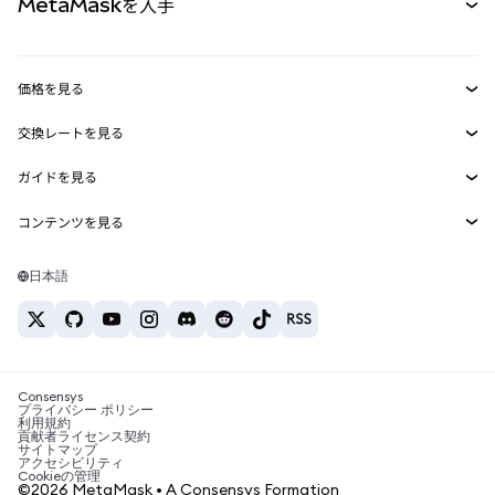
MetaMaskを入手
RWA
mUSD
新規
ダッシュボード
トランザクションシールド
収益化
Smart Accounts Kit
Agent Wallet
新規
価格を見る
埋め込みウォレット
Snaps
ビットコインの価格
交換レートを見る
MetaMask Connect
イーサリアムの価格
報酬
新規
BTC→USD
Solanaの価格
ガイドを見る
Snaps
セキュリティ
ETH→USD
BTCの購入
Shiba Inuの価格
USDT→INR
コンテンツを見る
Web3サービス
サポート
ETHの購入
Pepeの価格
ビットコインウォレット
BTC→USDT
SOLの購入
キャリア
Tetherの価格
Solanaウォレット
日本語
BTC→INR
PEPEの購入
お問い合わせ
USDCの価格
おすすめの暗号資産カード
ETH→USDT
USDTの購入
Chanlinkの価格
おすすめのモバイル暗号資産ウォレット
USDT→PHP
USDCの購入
Polymarketとは？
BTC→EUR
SHIBの購入
Consensys
税制関連ニュース
プライバシー ポリシー
利用規約
BNBの購入
貢献者ライセンス契約
暗号資産の購入方法は？
サイトマップ
アクセシビリティ
ビットコインを売るには？
Cookieの管理
©2026 MetaMask • A Consensys Formation