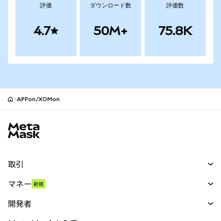
評価
ダウンロード数
評価数
4.7
50M+
75.8K
APPon/XOMon
MetaMaskサイトフッター
取引
スワップ
マネー
新規
予測
新規
購入
開発者
パーペチュアル
新規
カード
ドキュメントを表示