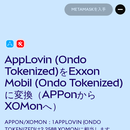
METAMASKを入手
METAMASKを入手
AppLovin (Ondo
Tokenized)をExxon
Mobil (Ondo Tokenized)
に変換（APPonから
XOMonへ）
APPON/XOMON：1 APPLOVIN (ONDO
TOKENIZED)は2.2588 XOMONに相当します