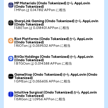
MP Materials (Ondo Tokenized) から AppLovin
(Ondo Tokenized)
1 MPon は 0.147812 APPon に相当
SharpLink Gaming (Ondo Tokenized) から AppLovin
(Ondo Tokenized)
1 SBETon は 0.018401 APPon に相当
Riot Platforms (Ondo Tokenized) から AppLovin
(Ondo Tokenized)
1 RIOTon は 0.059532 APPon に相当
BitGo Holdings (Ondo Tokenized) から AppLovin
(Ondo Tokenized)
1 BTGOon は 0.014388 APPon に相当
GameStop (Ondo Tokenized) から AppLovin (Ondo
Tokenized)
1 GMEon は 0.055605 APPon に相当
Intuitive Surgical (Ondo Tokenized) から AppLovin
(Ondo Tokenized)
1 ISRGon は 1.0956 APPon に相当