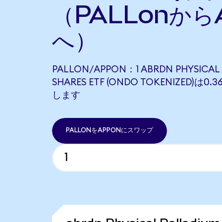
（PALLonから
へ）
PALLON/APPON：1 ABRDN PHYSICAL
SHARES ETF (ONDO TOKENIZED)は0.
します
PALLONをAPPONにスワップ