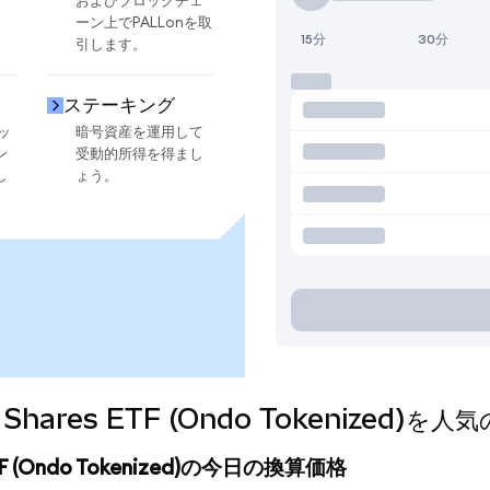
およびブロックチェ
ーン上でPALLonを取
15分
30分
引します。
ステーキング
ッ
暗号資産を運用して
ン
受動的所得を得まし
し
ょう。
dium Shares ETF (Ondo Tokenize
es ETF (Ondo Tokenized)の今日の換算価格