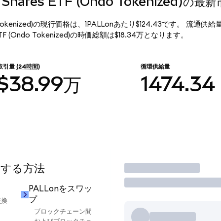
um Shares ETF (Ondo Tokenized)の
 (Ondo Tokenized)の現行価格は、1PALLonあたり$124.43です。 流通供給
es ETF (Ondo Tokenized)の時価総額は$18.34万となります。
取引量
(24時間)
循環供給量
$38.99万
1474.34
用する方法
取引
PALLonをスワッ
プ
交換
ブロックチェーン間