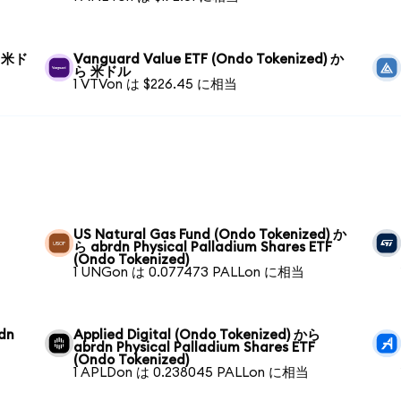
ら 米ド
Vanguard Value ETF (Ondo Tokenized) か
ら 米ドル
1 VTVon は $226.45 に相当
US Natural Gas Fund (Ondo Tokenized) か
ら abrdn Physical Palladium Shares ETF
(Ondo Tokenized)
1 UNGon は 0.077473 PALLon に相当
rdn
Applied Digital (Ondo Tokenized) から
abrdn Physical Palladium Shares ETF
(Ondo Tokenized)
1 APLDon は 0.238045 PALLon に相当