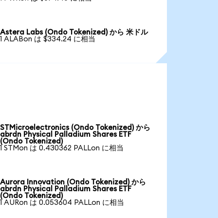
Astera Labs (Ondo Tokenized) から 米ドル
1 ALABon は $334.24 に相当
STMicroelectronics (Ondo Tokenized) から
abrdn Physical Palladium Shares ETF
(Ondo Tokenized)
1 STMon は 0.430362 PALLon に相当
Aurora Innovation (Ondo Tokenized) から
abrdn Physical Palladium Shares ETF
(Ondo Tokenized)
1 AURon は 0.053604 PALLon に相当