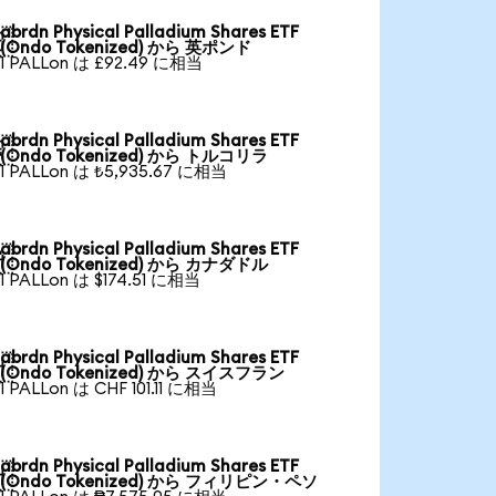
abrdn Physical Palladium Shares ETF

(Ondo Tokenized) から 英ポンド
1 PALLon は £92.49 に相当
abrdn Physical Palladium Shares ETF

(Ondo Tokenized) から トルコリラ
1 PALLon は ₺5,935.67 に相当
abrdn Physical Palladium Shares ETF

(Ondo Tokenized) から カナダドル
1 PALLon は $174.51 に相当
abrdn Physical Palladium Shares ETF

(Ondo Tokenized) から スイスフラン
1 PALLon は CHF 101.11 に相当
abrdn Physical Palladium Shares ETF

(Ondo Tokenized) から フィリピン・ペソ