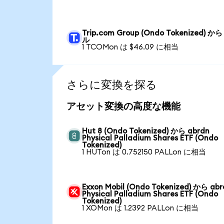
Trip.com Group (Ondo Tokenized) か
ル
1 TCOMon は $46.09 に相当
さらに変換を探る
アセット変換の高度な機能
Hut 8 (Ondo Tokenized) から abrdn
Physical Palladium Shares ETF (Ondo
Tokenized)
1 HUTon は 0.752150 PALLon に相当
Exxon Mobil (Ondo Tokenized) から ab
Physical Palladium Shares ETF (Ondo
Tokenized)
1 XOMon は 1.2392 PALLon に相当