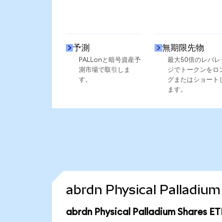
予測
無期限先物
PALLonと暗号資産予
最大50倍のレバレ
測市場で取引しま
ジでトークンをロ
す。
グまたはショート
ます。
abrdn Physical Palla
abrdn Physical Palladium Shar