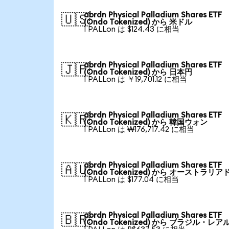
abrdn Physical Palladium Shares ETF
🇺🇸
(Ondo Tokenized) から 米ドル
1 PALLon は $124.43 に相当
abrdn Physical Palladium Shares ETF
🇯🇵
(Ondo Tokenized) から 日本円
1 PALLon は ￥19,701.12 に相当
abrdn Physical Palladium Shares ETF
🇰🇷
(Ondo Tokenized) から 韓国ウォン
1 PALLon は ₩176,717.42 に相当
abrdn Physical Palladium Shares ETF
🇦🇺
(Ondo Tokenized) から オーストラリア
1 PALLon は $177.04 に相当
abrdn Physical Palladium Shares ETF
🇧🇷
(Ondo Tokenized) から ブラジル・レア