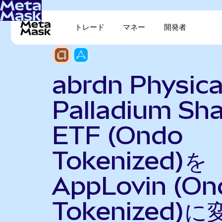
トレード
マネー
開発者
abrdn Physica
Palladium Sh
ETF (Ondo
Tokenized)を
AppLovin (On
Tokenized)に