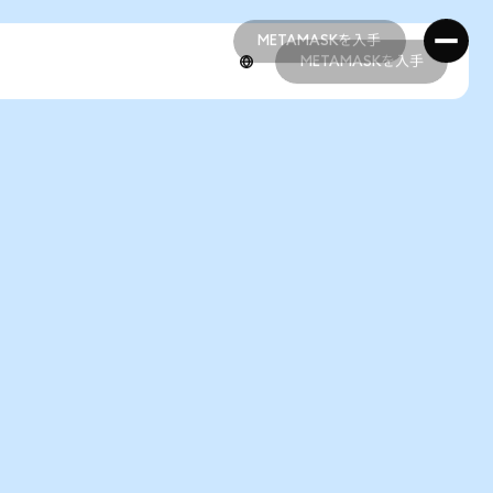
METAMASKを入手
METAMASKを入手
METAMASKを入手
METAMASKを入手