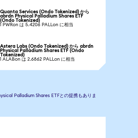
Quanta Services (Ondo Tokenized) から
abrdn Physical Palladium Shares ETF
(Ondo Tokenized)
1 PWRon は 5.4206 PALLon に相当
Astera Labs (Ondo Tokenized) から abrdn
Physical Palladium Shares ETF (Ondo
Tokenized)
1 ALABon は 2.6862 PALLon に相当
cal Palladium Shares ETFとの提携もありま