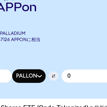
APPon
 PALLADIUM
367126 APPONに相当
PALLON