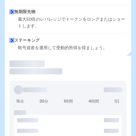
無期限先物
最大50倍のレバレッジでトークンをロングまたはショー
トします。
ステーキング
暗号資産を運用して受動的所得を得ましょう。
取引
15分
30分
1時間
4時間
1日