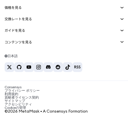
Smart Accounts Kit
Agent Wallet
新規
価格を見る
埋め込みウォレット
Snaps
ビットコインの価格
交換レートを見る
MetaMask Connect
イーサリアムの価格
報酬
新規
BTC→USD
Solanaの価格
ガイドを見る
Snaps
セキュリティ
ETH→USD
BTCの購入
Shiba Inuの価格
USDT→INR
コンテンツを見る
Web3サービス
サポート
ETHの購入
Pepeの価格
ビットコインウォレット
BTC→USDT
SOLの購入
キャリア
Tetherの価格
Solanaウォレット
日本語
BTC→INR
PEPEの購入
お問い合わせ
USDCの価格
おすすめの暗号資産カード
ETH→USDT
USDTの購入
Chanlinkの価格
おすすめのモバイル暗号資産ウォレット
USDT→PHP
USDCの購入
Polymarketとは？
BTC→EUR
SHIBの購入
Consensys
税制関連ニュース
プライバシー ポリシー
利用規約
BNBの購入
貢献者ライセンス契約
暗号資産の購入方法は？
サイトマップ
アクセシビリティ
ビットコインを売るには？
Cookieの管理
©2026 MetaMask • A Consensys Formation