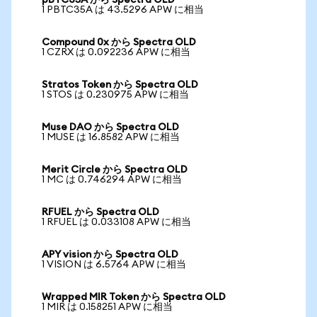
pBTC35A から Spectra OLD
1 PBTC35A は 43.5296 APW に相当
Compound 0x から Spectra OLD
1 CZRX は 0.092236 APW に相当
Stratos Token から Spectra OLD
1 STOS は 0.230975 APW に相当
Muse DAO から Spectra OLD
1 MUSE は 16.8582 APW に相当
Merit Circle から Spectra OLD
1 MC は 0.746294 APW に相当
RFUEL から Spectra OLD
1 RFUEL は 0.033108 APW に相当
APY vision から Spectra OLD
1 VISION は 6.5764 APW に相当
Wrapped MIR Token から Spectra OLD
1 MIR は 0.158251 APW に相当