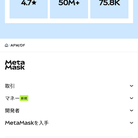
4.7
50M+
75.8K
APW/DF
MetaMaskサイトフッター
取引
スワップ
マネー
新規
予測
新規
購入
開発者
パーペチュアル
新規
カード
ドキュメントを表示
MetaMaskを入手
RWA
mUSD
新規
ダッシュボード
トランザクションシールド
収益化