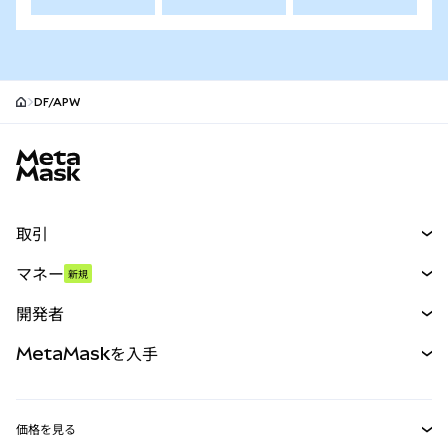
DF/APW
MetaMaskサイトフッター
取引
スワップ
マネー
新規
予測
新規
購入
開発者
パーペチュアル
新規
カード
ドキュメントを表示
MetaMaskを入手
RWA
mUSD
新規
ダッシュボード
トランザクションシールド
収益化
Smart Accounts Kit
Agent Wallet
新規
価格を見る
埋め込みウォレット
Snaps
ビットコインの価格