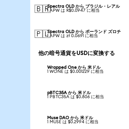
Spectra OLD から ブラジル・レアル
🇧🇷
1 APW は R$0.0947 に相当
Spectra OLD から ポーランド ズロチ
🇵🇱
1 APW は zł 0.0691 に相当
他の暗号通貨をUSDに変換する
Wrapped One から 米ドル
1 WONE は $0.001229 に相当
pBTC35A から 米ドル
1 PBTC35A は $0.806 に相当
Muse DAO から 米ドル
1 MUSE は $0.2994 に相当