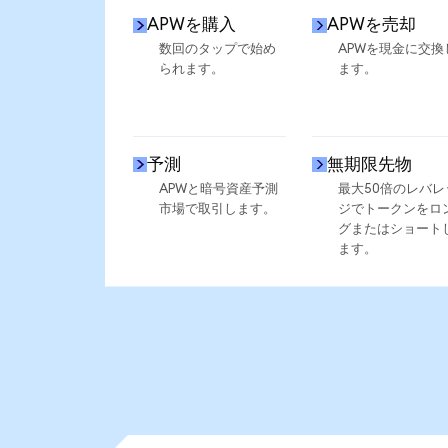
APWを購入
APWを売却
数回のタップで始め
APWを現金に交換
られます。
ます。
予測
無期限先物
APWと暗号資産予測
最大50倍のレバレ
市場で取引します。
ジでトークンをロ
グまたはショート
ます。