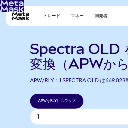
トレード
マネー
開発者
Spectra OLD 
変換（APWから
APW/RLY：1 SPECTRA OLD は669.0
APWをRLYにスワップ