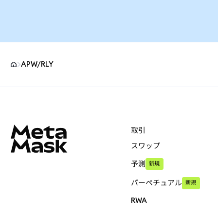
APW/RLY
MetaMaskサイトフッター
取引
スワップ
予測
新規
パーペチュアル
新規
RWA