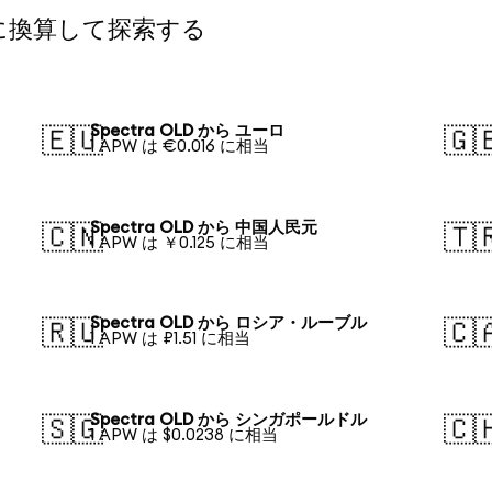
通貨に換算して探索する
Spectra OLD から ユーロ
🇪🇺
🇬
1 APW は €0.016 に相当
Spectra OLD から 中国人民元
🇨🇳
🇹
1 APW は ￥0.125 に相当
Spectra OLD から ロシア・ルーブル
🇷🇺
🇨
1 APW は ₽1.51 に相当
Spectra OLD から シンガポールドル
🇸🇬
🇨
1 APW は $0.0238 に相当