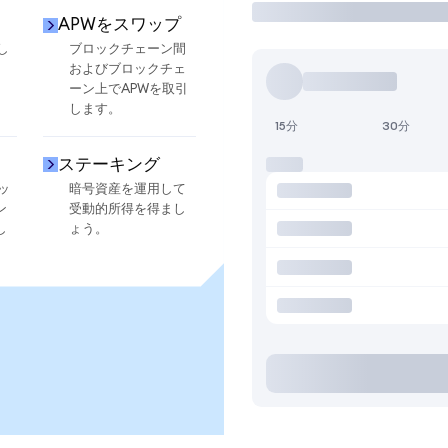
APWをスワップ
し
ブロックチェーン間
およびブロックチェ
ーン上でAPWを取引
します。
15分
30分
ステーキング
ッ
暗号資産を運用して
ン
受動的所得を得まし
し
ょう。