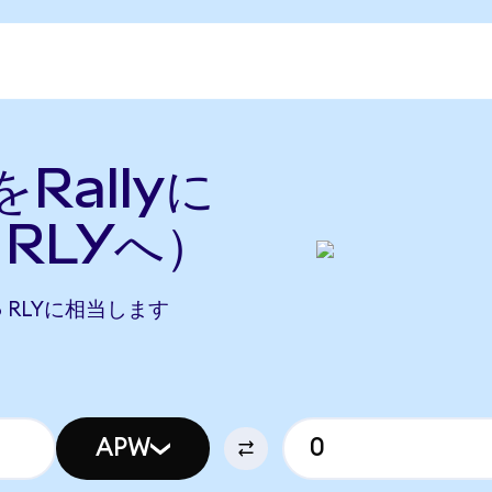
をRallyに
RLYへ）
238 RLYに相当します
APW