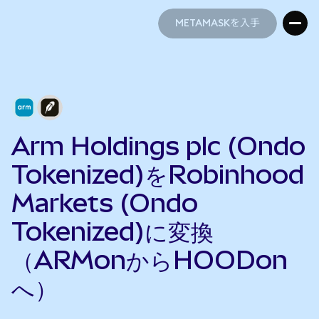
METAMASKを入手
METAMASKを入手
Arm Holdings plc (Ondo
Tokenized)をRobinhood
Markets (Ondo
Tokenized)に変換
（ARMonからHOODon
へ）