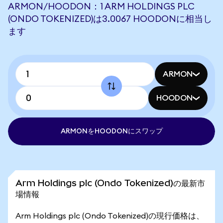
ARMON/HOODON：1 ARM HOLDINGS PLC
(ONDO TOKENIZED)は3.0067 HOODONに相当し
ます
ARMON
HOODON
ARMONをHOODONにスワップ
Arm Holdings plc (Ondo Tokenized)の最新市
場情報
Arm Holdings plc (Ondo Tokenized)の現行価格は、