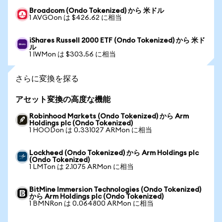
Broadcom (Ondo Tokenized) から 米ドル
1 AVGOon は $426.62 に相当
iShares Russell 2000 ETF (Ondo Tokenized) から 米ド
ル
1 IWMon は $303.56 に相当
さらに変換を探る
アセット変換の高度な機能
Robinhood Markets (Ondo Tokenized) から Arm
Holdings plc (Ondo Tokenized)
1 HOODon は 0.331027 ARMon に相当
Lockheed (Ondo Tokenized) から Arm Holdings plc
(Ondo Tokenized)
1 LMTon は 2.1075 ARMon に相当
BitMine Immersion Technologies (Ondo Tokenized)
から Arm Holdings plc (Ondo Tokenized)
1 BMNRon は 0.064800 ARMon に相当