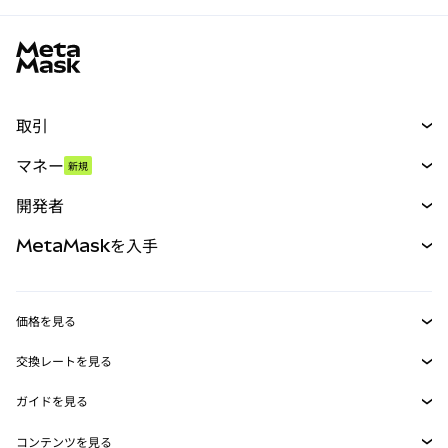
MetaMaskサイトフッター
取引
スワップ
マネー
新規
予測
新規
購入
開発者
パーペチュアル
新規
カード
ドキュメントを表示
MetaMaskを入手
RWA
mUSD
新規
ダッシュボード
トランザクションシールド
収益化
Smart Accounts Kit
Agent Wallet
新規
価格を見る
埋め込みウォレット
Snaps
ビットコインの価格
交換レートを見る
MetaMask Connect
イーサリアムの価格
報酬
新規
BTC→USD
Solanaの価格
ガイドを見る
Snaps
セキュリティ
ETH→USD
BTCの購入
Shiba Inuの価格
USDT→INR
コンテンツを見る
Web3サービス
サポート