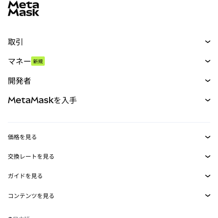
取引
スワップ
マネー
新規
予測
新規
購入
開発者
パーペチュアル
新規
カード
ドキュメントを表示
MetaMaskを入手
RWA
mUSD
新規
ダッシュボード
トランザクションシールド
収益化
Smart Accounts Kit
Agent Wallet
新規
価格を見る
埋め込みウォレット
Snaps
ビットコインの価格
交換レートを見る
MetaMask Connect
イーサリアムの価格
報酬
新規
BTC→USD
Solanaの価格
ガイドを見る
Snaps
セキュリティ
ETH→USD
BTCの購入
Shiba Inuの価格
USDT→INR
コンテンツを見る
Web3サービス
サポート
ETHの購入
Pepeの価格
ビットコインウォレット
BTC→USDT
SOLの購入
キャリア