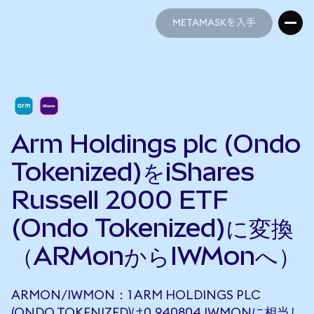
METAMASKを入手
METAMASKを入手
Arm Holdings plc (Ondo
Tokenized)をiShares
Russell 2000 ETF
(Ondo Tokenized)に変換
（ARMonからIWMonへ）
ARMON/IWMON：1 ARM HOLDINGS PLC
(ONDO TOKENIZED)は0.940804 IWMONに相当し