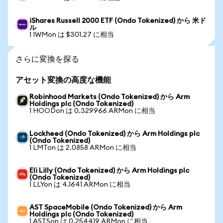
iShares Russell 2000 ETF (Ondo Tokenized) から 米ド
ル
1 IWMon は $301.27 に相当
さらに変換を探る
アセット変換の高度な機能
Robinhood Markets (Ondo Tokenized) から Arm
Holdings plc (Ondo Tokenized)
1 HOODon は 0.329966 ARMon に相当
Lockheed (Ondo Tokenized) から Arm Holdings plc
(Ondo Tokenized)
1 LMTon は 2.0858 ARMon に相当
Eli Lilly (Ondo Tokenized) から Arm Holdings plc
(Ondo Tokenized)
1 LLYon は 4.1641 ARMon に相当
AST SpaceMobile (Ondo Tokenized) から Arm
Holdings plc (Ondo Tokenized)
1 ASTSon は 0.254419 ARMon に相当