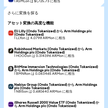
1 ASMLon は $1,725.73 に相当
さらに変換を探る
アセット変換の高度な機能
Eli Lilly (Ondo Tokenized) から Arm Holdings plc
(Ondo Tokenized)
1 LLYon は 4.0798 ARMon に相当
Robinhood Markets (Ondo Tokenized) から Arm
Holdings plc (Ondo Tokenized)
1 HOODon は 0.314396 ARMon に相当
BitMine Immersion Technologies (Ondo Tokenized)
から Arm Holdings plc (Ondo Tokenized)
1 BMNRon は 0.063465 ARMon に相当
Nebius Group (Ondo Tokenized) から Arm Holdings
plc (Ondo Tokenized)
1 NBISon は 0.680640 ARMon に相当
iShares Russell 2000 Value ETF (Ondo Tokenized) か
ら Arm Holdings plc (Ondo Tokenized)