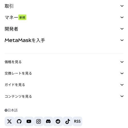
取引
スワップ
マネー
新規
予測
新規
購入
開発者
パーペチュアル
新規
カード
ドキュメントを表示
MetaMaskを入手
RWA
mUSD
新規
ダッシュボード
トランザクションシールド
収益化
Smart Accounts Kit
Agent Wallet
新規
価格を見る
埋め込みウォレット
Snaps
ビットコインの価格
交換レートを見る
MetaMask Connect
イーサリアムの価格
報酬
新規
BTC→USD
Solanaの価格
ガイドを見る
Snaps
セキュリティ
ETH→USD
BTCの購入
Shiba Inuの価格
USDT→INR
コンテンツを見る
Web3サービス
サポート
ETHの購入
Pepeの価格
ビットコインウォレット
BTC→USDT
SOLの購入
キャリア
Tetherの価格
Solanaウォレット
日本語
BTC→INR
PEPEの購入
お問い合わせ
USDCの価格
おすすめの暗号資産カード
ETH→USDT
USDTの購入
Chanlinkの価格
おすすめのモバイル暗号資産ウォレット