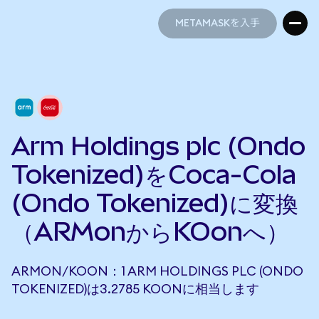
METAMASKを入手
METAMASKを入手
Arm Holdings plc (Ondo
Tokenized)をCoca-Cola
(Ondo Tokenized)に変換
（ARMonからKOonへ）
ARMON/KOON：1 ARM HOLDINGS PLC (ONDO
TOKENIZED)は3.2785 KOONに相当します