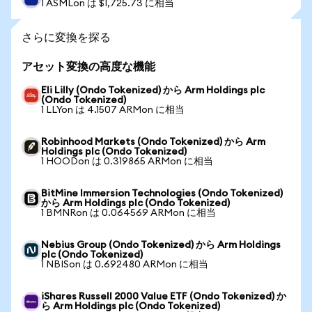
1 ASMLon は $1,725.73 に相当
さらに変換を探る
アセット変換の高度な機能
Eli Lilly (Ondo Tokenized) から Arm Holdings plc
(Ondo Tokenized)
1 LLYon は 4.1507 ARMon に相当
Robinhood Markets (Ondo Tokenized) から Arm
Holdings plc (Ondo Tokenized)
1 HOODon は 0.319865 ARMon に相当
BitMine Immersion Technologies (Ondo Tokenized)
から Arm Holdings plc (Ondo Tokenized)
1 BMNRon は 0.064569 ARMon に相当
Nebius Group (Ondo Tokenized) から Arm Holdings
plc (Ondo Tokenized)
1 NBISon は 0.692480 ARMon に相当
iShares Russell 2000 Value ETF (Ondo Tokenized) か
ら Arm Holdings plc (Ondo Tokenized)