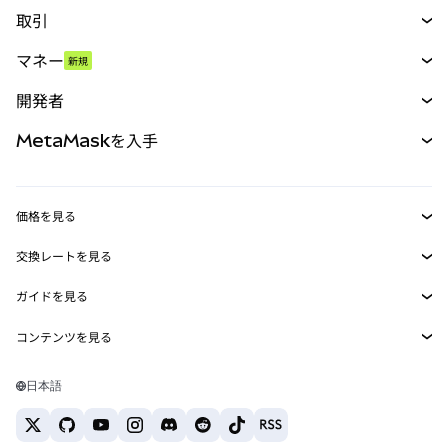
取引
スワップ
マネー
新規
予測
新規
購入
開発者
パーペチュアル
新規
カード
ドキュメントを表示
MetaMaskを入手
RWA
mUSD
新規
ダッシュボード
トランザクションシールド
収益化
Smart Accounts Kit
Agent Wallet
新規
価格を見る
埋め込みウォレット
Snaps
ビットコインの価格
交換レートを見る
MetaMask Connect
イーサリアムの価格
報酬
新規
BTC→USD
Solanaの価格
ガイドを見る
Snaps
セキュリティ
ETH→USD
BTCの購入
Shiba Inuの価格
USDT→INR
コンテンツを見る
Web3サービス
サポート
ETHの購入
Pepeの価格
ビットコインウォレット
BTC→USDT
SOLの購入
キャリア
Tetherの価格
Solanaウォレット
日本語
BTC→INR
PEPEの購入
お問い合わせ
USDCの価格
おすすめの暗号資産カード
ETH→USDT
USDTの購入
Chanlinkの価格
おすすめのモバイル暗号資産ウォレット