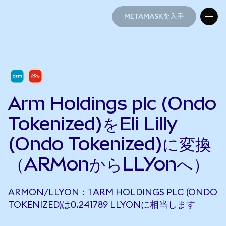
METAMASKを入手
METAMASKを入手
Arm Holdings plc (Ondo
Tokenized)をEli Lilly
(Ondo Tokenized)に変換
（ARMonからLLYonへ）
ARMON/LLYON：1 ARM HOLDINGS PLC (ONDO
TOKENIZED)は0.241789 LLYONに相当します