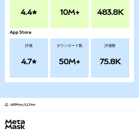
4.4
10M+
483.8K
App Store
評価
ダウンロード数
評価数
4.7
50M+
75.8K
ARMon/LLYon
MetaMaskサイトフッター