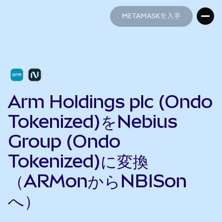
METAMASKを入手
METAMASKを入手
Arm Holdings plc (Ondo
Tokenized)をNebius
Group (Ondo
Tokenized)に変換
（ARMonからNBISon
へ）