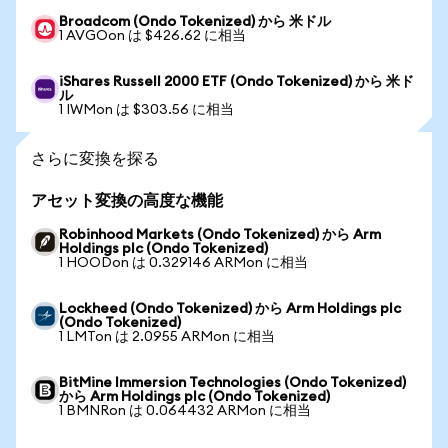
Broadcom (Ondo Tokenized) から 米ドル
1 AVGOon は $426.62 に相当
iShares Russell 2000 ETF (Ondo Tokenized) から 米ド
ル
1 IWMon は $303.56 に相当
さらに変換を探る
アセット変換の高度な機能
Robinhood Markets (Ondo Tokenized) から Arm
Holdings plc (Ondo Tokenized)
1 HOODon は 0.329146 ARMon に相当
Lockheed (Ondo Tokenized) から Arm Holdings plc
(Ondo Tokenized)
1 LMTon は 2.0955 ARMon に相当
BitMine Immersion Technologies (Ondo Tokenized)
から Arm Holdings plc (Ondo Tokenized)
1 BMNRon は 0.064432 ARMon に相当