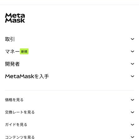
MetaMaskサイトフッター
取引
スワップ
マネー
新規
予測
新規
購入
開発者
パーペチュアル
新規
カード
ドキュメントを表示
MetaMaskを入手
RWA
mUSD
新規
ダッシュボード
トランザクションシールド
収益化
Smart Accounts Kit
Agent Wallet
新規
価格を見る
埋め込みウォレット
Snaps
ビットコインの価格
交換レートを見る
MetaMask Connect
イーサリアムの価格
報酬
新規
BTC→USD
Solanaの価格
ガイドを見る
Snaps
セキュリティ
ETH→USD
BTCの購入
Shiba Inuの価格
USDT→INR
コンテンツを見る
Web3サービス
サポート