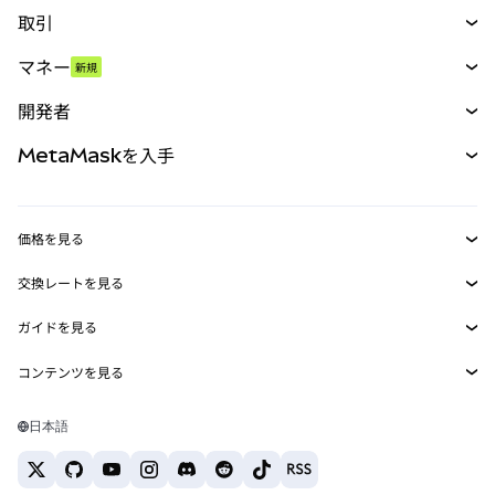
取引
スワップ
マネー
新規
予測
新規
購入
開発者
パーペチュアル
新規
カード
ドキュメントを表示
MetaMaskを入手
RWA
mUSD
新規
ダッシュボード
トランザクションシールド
収益化
Smart Accounts Kit
Agent Wallet
新規
価格を見る
埋め込みウォレット
Snaps
ビットコインの価格
交換レートを見る
MetaMask Connect
イーサリアムの価格
報酬
新規
BTC→USD
Solanaの価格
ガイドを見る
Snaps
セキュリティ
ETH→USD
BTCの購入
Shiba Inuの価格
USDT→INR
コンテンツを見る
Web3サービス
サポート
ETHの購入
Pepeの価格
ビットコインウォレット
BTC→USDT
SOLの購入
キャリア
Tetherの価格
Solanaウォレット
日本語
BTC→INR
PEPEの購入
お問い合わせ
USDCの価格
おすすめの暗号資産カード
ETH→USDT
USDTの購入
Chanlinkの価格
おすすめのモバイル暗号資産ウォレット