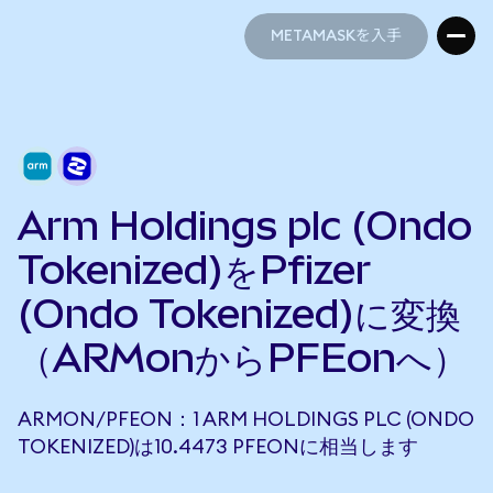
METAMASKを入手
METAMASKを入手
Arm Holdings plc (Ondo
Tokenized)をPfizer
(Ondo Tokenized)に変換
（ARMonからPFEonへ）
ARMON/PFEON：1 ARM HOLDINGS PLC (ONDO
TOKENIZED)は10.4473 PFEONに相当します