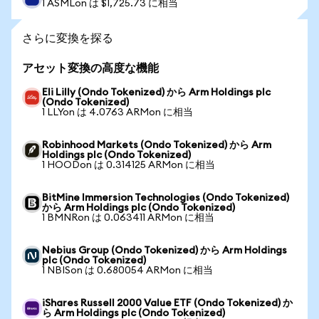
1 ASMLon は $1,725.73 に相当
さらに変換を探る
アセット変換の高度な機能
Eli Lilly (Ondo Tokenized) から Arm Holdings plc
(Ondo Tokenized)
1 LLYon は 4.0763 ARMon に相当
Robinhood Markets (Ondo Tokenized) から Arm
Holdings plc (Ondo Tokenized)
1 HOODon は 0.314125 ARMon に相当
BitMine Immersion Technologies (Ondo Tokenized)
から Arm Holdings plc (Ondo Tokenized)
1 BMNRon は 0.063411 ARMon に相当
Nebius Group (Ondo Tokenized) から Arm Holdings
plc (Ondo Tokenized)
1 NBISon は 0.680054 ARMon に相当
iShares Russell 2000 Value ETF (Ondo Tokenized) か
ら Arm Holdings plc (Ondo Tokenized)