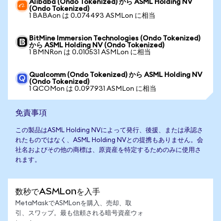
Alibaba (Ondo Tokenized) から ASML Holding NV
(Ondo Tokenized)
1 BABAon は 0.074493 ASMLon に相当
BitMine Immersion Technologies (Ondo Tokenized)
から ASML Holding NV (Ondo Tokenized)
1 BMNRon は 0.010531 ASMLon に相当
Qualcomm (Ondo Tokenized) から ASML Holding NV
(Ondo Tokenized)
1 QCOMon は 0.097931 ASMLon に相当
免責事項
この製品はASML Holding NVによって発行、後援、または承認さ
れたものではなく、ASML Holding NVとの提携もありません。会
社名およびその他の商標は、原資産を特定するためのみに使用さ
れます。
数秒でASMLonを入手
MetaMaskでASMLonを購入、売却、取
引、スワップ。最も信頼される暗号資産ウォ