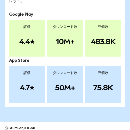
レット。
Google Play
評価
ダウンロード数
評価数
4.4
10M+
483.8K
App Store
評価
ダウンロード数
評価数
4.7
50M+
75.8K
ASMLon/FIGon