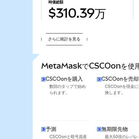
時価総額
$310.39万
さらに統計を見る
さらに統計を見る
MetaMaskでCSCOonを
CSCOonを購入
CSCOonを売却
数回のタップで始め
CSCOonを現金に
られます。
換します。
予測
無期限先物
CSCOonと暗号資産
最大50倍のレバレ