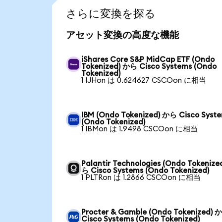
さらに変換を探る
アセット変換の高度な機能
iShares Core S&P MidCap ETF (Ondo
Tokenized) から Cisco Systems (Ondo
Tokenized)
1 IJHon は 0.624627 CSCOon に相当
IBM (Ondo Tokenized) から Cisco Syst
(Ondo Tokenized)
1 IBMon は 1.9498 CSCOon に相当
Palantir Technologies (Ondo Tokenize
ら Cisco Systems (Ondo Tokenized)
1 PLTRon は 1.2866 CSCOon に相当
Procter & Gamble (Ondo Tokenized) 
Cisco Systems (Ondo Tokenized)