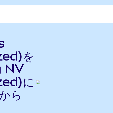
s
zed)を
g NV
zed)に
nから