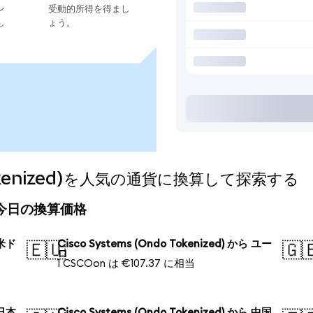
ン
受動的所得を得まし
し
ょう。
 Tokenized)を人気の通貨に換算して探索する
ed)の今日の換算価格
 米ド
Cisco Systems (Ondo Tokenized) から ユー
🇪🇺
🇬
ロ
1 CSCOon は €107.37 に相当
 日本
Cisco Systems (Ondo Tokenized) から 中国