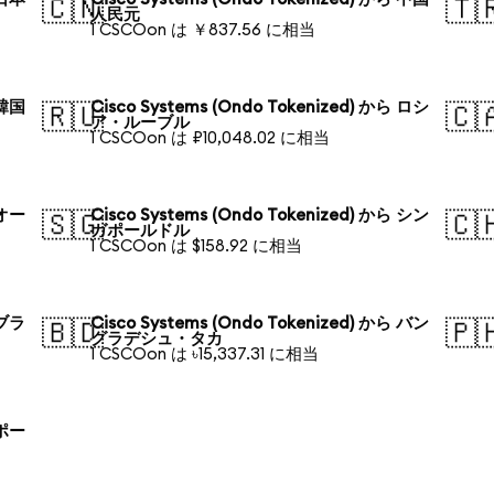
🇨🇳
🇹
人民元
1 CSCOon は ￥837.56 に相当
 韓国
Cisco Systems (Ondo Tokenized) から ロシ
🇷🇺
🇨
ア・ルーブル
1 CSCOon は ₽10,048.02 に相当
 オー
Cisco Systems (Ondo Tokenized) から シン
🇸🇬
🇨
ガポールドル
1 CSCOon は $158.92 に相当
 ブラ
Cisco Systems (Ondo Tokenized) から バン
🇧🇩
🇵
グラデシュ・タカ
1 CSCOon は ৳15,337.31 に相当
 ポー