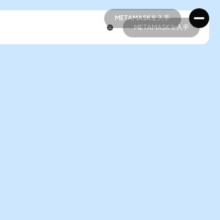
METAMASKを入手
METAMASKを入手
METAMASKを入手
METAMASKを入手