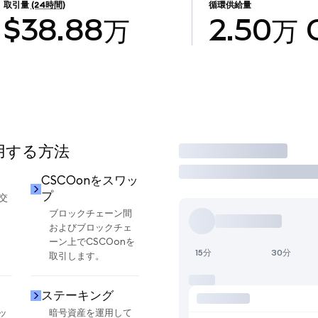
取引量
(24時間)
循環供給量
$38.88万
2.50万
使用する方法
取引
CSCOonをスワッ
プ
交
ブロックチェーン間
およびブロックチェ
ーン上でCSCOonを
15分
30分
取引します。
ステーキング
ッ
暗号資産を運用して