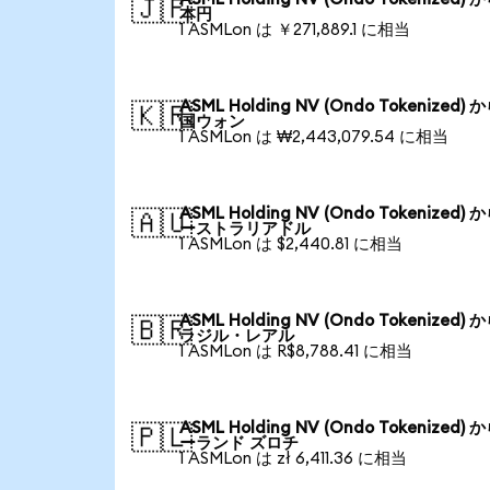
🇯🇵
本円
1 ASMLon は ￥271,889.1 に相当
ASML Holding NV (Ondo Tokenized) 
🇰🇷
国ウォン
1 ASMLon は ₩2,443,079.54 に相当
ASML Holding NV (Ondo Tokenized) 
🇦🇺
ーストラリアドル
1 ASMLon は $2,440.81 に相当
ASML Holding NV (Ondo Tokenized) 
🇧🇷
ラジル・レアル
1 ASMLon は R$8,788.41 に相当
ASML Holding NV (Ondo Tokenized) 
🇵🇱
ーランド ズロチ
1 ASMLon は zł 6,411.36 に相当