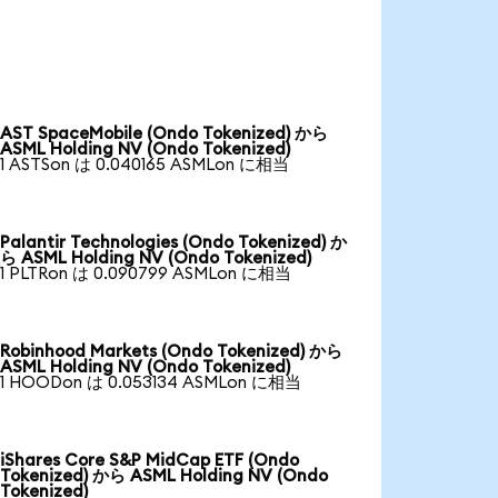
AST SpaceMobile (Ondo Tokenized) から
ASML Holding NV (Ondo Tokenized)
1 ASTSon は 0.040165 ASMLon に相当
Palantir Technologies (Ondo Tokenized) か
ら ASML Holding NV (Ondo Tokenized)
1 PLTRon は 0.090799 ASMLon に相当
Robinhood Markets (Ondo Tokenized) から
ASML Holding NV (Ondo Tokenized)
1 HOODon は 0.053134 ASMLon に相当
iShares Core S&P MidCap ETF (Ondo
Tokenized) から ASML Holding NV (Ondo
Tokenized)