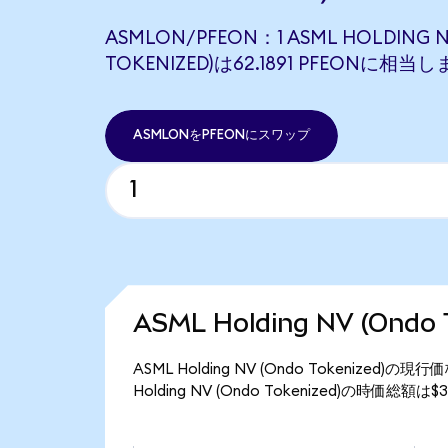
ASMLON/PFEON：1 ASML HOLDING N
TOKENIZED)は62.1891 PFEONに相当
ASMLONをPFEONにスワップ
ASML Holding NV (Ond
ASML Holding NV (Ondo Tokenized
Holding NV (Ondo Tokenized)の時価総額