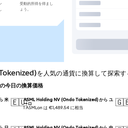
ン
受動的所得を得まし
し
ょう。
ndo Tokenized)を人気の通貨に換算して探索
ized)の今日の換算価格
から 米
ASML Holding NV (Ondo Tokenized) から ユ
🇪🇺
🇬
ーロ
1 ASMLon は €1,489.54 に相当
から 日
ASML Holding NV (Ondo Tokenized) から 中