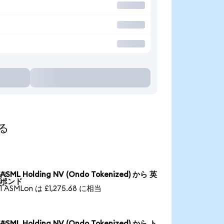
する
ASML Holding NV (Ondo Tokenized) から 英

ポンド
1 ASMLon は £1,275.68 に相当
ASML Holding NV (Ondo Tokenized) から ト