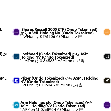
ML
iShares Russell 2000 ETF (Ondo Tokenized)
から ASML Holding NV (Ondo Tokenized)
1 IWMon は 0.176606 ASMLon に相当
d) か
Lockheed (Ondo Tokenized) から ASML
Holding NV (Ondo Tokenized)
1 LMTon は 0.345650 ASMLon に相当
ASML
Pfizer (Ondo Tokenized) から ASML Holding
NV (Ondo Tokenized)
1 PFEon は 0.016045 ASMLon に相当
Arm Holdings plc (Ondo Tokenized) から
ASML Holding NV (Ondo Tokenized)
1 ARMon は 0.168904 ASMLon に相当