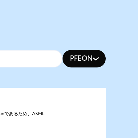
PFEON
SMLonであるため、ASML