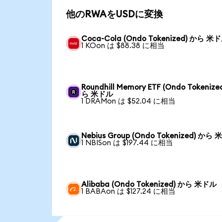
他のRWAをUSDに変換
Coca-Cola (Ondo Tokenized) から 米
1 KOon は $88.38 に相当
Roundhill Memory ETF (Ondo Tokenize
ら 米ドル
1 DRAMon は $52.04 に相当
Nebius Group (Ondo Tokenized) から
1 NBISon は $197.44 に相当
Alibaba (Ondo Tokenized) から 米ドル
1 BABAon は $127.24 に相当