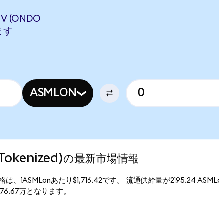
V (ONDO
します
ASMLON
o Tokenized)の最新市場情報
)の現行価格は、1ASMLonあたり$1,716.42です。 流通供給量が2195.24 A
は$376.67万となります。