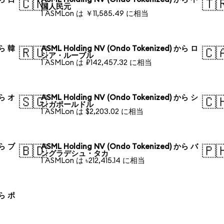
🇨🇳
🇹
国人民元
1 ASMLon は ￥11,585.49 に相当
から 韓
ASML Holding NV (Ondo Tokenized) から ロ
🇷🇺
🇨
シア・ルーブル
1 ASMLon は ₽142,457.32 に相当
から オ
ASML Holding NV (Ondo Tokenized) から シ
🇸🇬
🇨
ンガポールドル
1 ASMLon は $2,203.02 に相当
から ブ
ASML Holding NV (Ondo Tokenized) から バ
🇧🇩
🇵
ングラデシュ・タカ
1 ASMLon は ৳212,415.14 に相当
から ポ