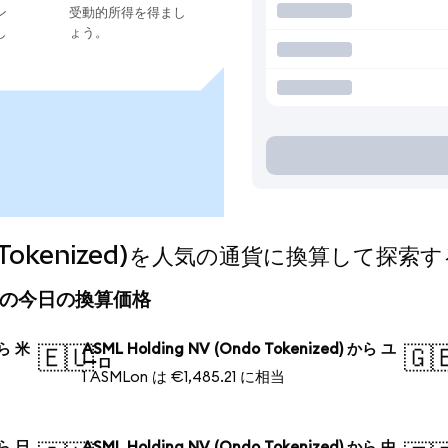
ン
受動的所得を得まし
し
ょう。
ndo Tokenized)を人気の通貨に換算して探索
ized)の今日の換算価格
から 米
ASML Holding NV (Ondo Tokenized) から ユ
🇪🇺
🇬
ーロ
1 ASMLon は €1,485.21 に相当
から 日
ASML Holding NV (Ondo Tokenized) から 中