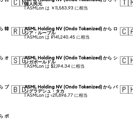
🇨🇳
🇹
国人民元
1 ASMLon は ￥11,583.93 に相当
から 韓
ASML Holding NV (Ondo Tokenized) から ロ
🇷🇺
🇨
シア・ルーブル
1 ASMLon は ₽141,240.45 に相当
から オ
ASML Holding NV (Ondo Tokenized) から シ
🇸🇬
🇨
ンガポールドル
1 ASMLon は $2,194.34 に相当
から ブ
ASML Holding NV (Ondo Tokenized) から バ
🇧🇩
🇵
ングラデシュ・タカ
1 ASMLon は ৳211,896.77 に相当
から ポ