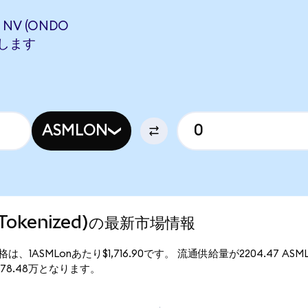
 NV (ONDO
相当します
ASMLON
o Tokenized)の最新市場情報
)の現行価格は、1ASMLonあたり$1,716.90です。 流通供給量が2204.47 
は$378.48万となります。