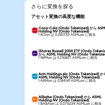
さらに変換を探る
アセット変換の高度な機能
Coca-Cola (Ondo Tokenized) から AS
Holding NV (Ondo Tokenized)
1 KOon は 0.051733 ASMLon に相当
iShares Russell 2000 ETF (Ondo Tokeni
から ASML Holding NV (Ondo Tokenize
1 IWMon は 0.176807 ASMLon に相当
Arm Holdings plc (Ondo Tokenized) 
ASML Holding NV (Ondo Tokenized)
1 ARMon は 0.165141 ASMLon に相当
Alibaba (Ondo Tokenized) から ASML
Holding NV (Ondo Tokenized)
1 BABAon は 0.075234 ASMLon に相当