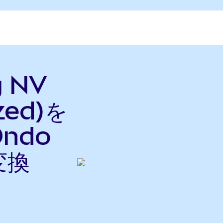
g NV
zed)を
Ondo
変換
ら