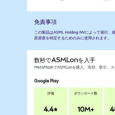
免責事項
この製品はASML Holding NVによって発
原資産を特定するためのみに使用されます。
数秒でASMLonを入手
MetaMaskでASMLonを購入、売却、取
Google Play
評価
ダウンロード数
4.4
10M+
4