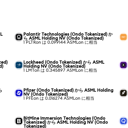
ML
Palantir Technologies (Ondo Tokenized) か
ら ASML Holding NV (Ondo Tokenized)
1 PLTRon は 0.099144 ASMLon に相当
zed)
Lockheed (Ondo Tokenized) から ASML
d)
Holding NV (Ondo Tokenized)
1 LMTon は 0.345897 ASMLon に相当
から
Pfizer (Ondo Tokenized) から ASML Holding
NV (Ondo Tokenized)
1 PFEon は 0.016274 ASMLon に相当
BitMine Immersion Technologies (Ondo
Tokenized) から ASML Holding NV (Ondo
Tokenized)