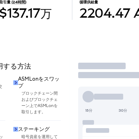
取引量
(24時間)
循環供給量
$137.17万
2204.47
使用する方法
取引
ASMLonをスワッ
プ
交
ブロックチェーン間
およびブロックチェ
ーン上でASMLonを
15分
30分
取引します。
ステーキング
ッ
暗号資産を運用して