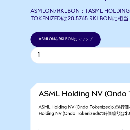
ASMLON/RKLBON：1 ASML HOLDING
TOKENIZED)は20.5765 RKLBONに
ASMLONをRKLBONにスワップ
ASML Holding NV (Ond
ASML Holding NV (Ondo Tokenized
Holding NV (Ondo Tokenized)の時価総額