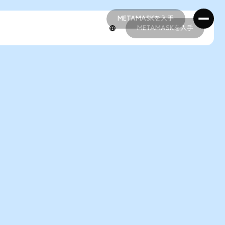
METAMASKを入手
METAMASKを入手
METAMASKを入手
METAMASKを入手