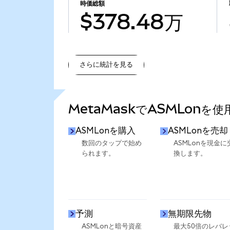
時価総額
$378.48万
さらに統計を見る
さらに統計を見る
MetaMaskでASMLonを
ASMLonを購入
ASMLonを売却
数回のタップで始め
ASMLonを現金に
られます。
換します。
予測
無期限先物
ASMLonと暗号資産
最大50倍のレバレ