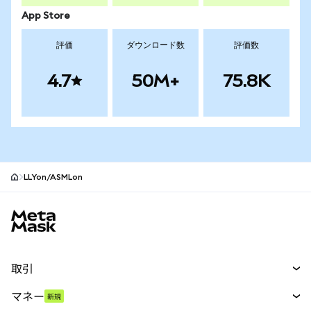
App Store
評価
ダウンロード数
評価数
4.7
50M+
75.8K
LLYon/ASMLon
MetaMaskサイトフッター
取引
スワップ
マネー
新規
予測
新規
購入