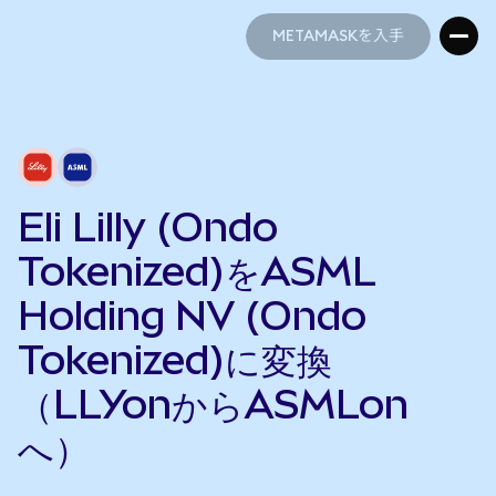
METAMASKを入手
METAMASKを入手
Eli Lilly (Ondo
Tokenized)をASML
Holding NV (Ondo
Tokenized)に変換
（LLYonからASMLon
へ）