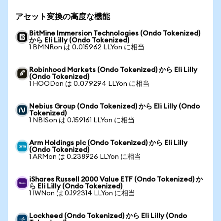
アセット変換の高度な機能
BitMine Immersion Technologies (Ondo Tokenized)
から Eli Lilly (Ondo Tokenized)
1 BMNRon は 0.015962 LLYon に相当
Robinhood Markets (Ondo Tokenized) から Eli Lilly
(Ondo Tokenized)
1 HOODon は 0.079294 LLYon に相当
Nebius Group (Ondo Tokenized) から Eli Lilly (Ondo
Tokenized)
1 NBISon は 0.159161 LLYon に相当
Arm Holdings plc (Ondo Tokenized) から Eli Lilly
(Ondo Tokenized)
1 ARMon は 0.238926 LLYon に相当
iShares Russell 2000 Value ETF (Ondo Tokenized) か
ら Eli Lilly (Ondo Tokenized)
1 IWNon は 0.192314 LLYon に相当
Lockheed (Ondo Tokenized) から Eli Lilly (Ondo