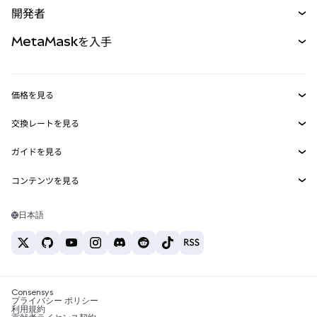
開発者
パーペチュアル
新規
カード
ドキュメントを表示
MetaMaskを入手
RWA
mUSD
新規
ダッシュボード
トランザクションシールド
収益化
Smart Accounts Kit
Agent Wallet
新規
価格を見る
埋め込みウォレット
Snaps
ビットコインの価格
交換レートを見る
MetaMask Connect
イーサリアムの価格
報酬
新規
BTC→USD
Solanaの価格
ガイドを見る
Snaps
セキュリティ
ETH→USD
BTCの購入
Shiba Inuの価格
USDT→INR
コンテンツを見る
Web3サービス
サポート
ETHの購入
Pepeの価格
ビットコインウォレット
BTC→USDT
SOLの購入
キャリア
Tetherの価格
Solanaウォレット
日本語
BTC→INR
PEPEの購入
お問い合わせ
USDCの価格
おすすめの暗号資産カード
ETH→USDT
USDTの購入
Chanlinkの価格
おすすめのモバイル暗号資産ウォレット
USDT→PHP
USDCの購入
Polymarketとは？
BTC→EUR
SHIBの購入
Consensys
税制関連ニュース
プライバシー ポリシー
利用規約
BNBの購入