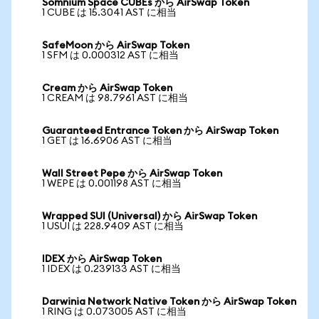
Somnium Space CUBEs から AirSwap Token
1 CUBE は 15.3041 AST に相当
SafeMoon から AirSwap Token
1 SFM は 0.000312 AST に相当
Cream から AirSwap Token
1 CREAM は 98.7961 AST に相当
Guaranteed Entrance Token から AirSwap Token
1 GET は 16.6906 AST に相当
Wall Street Pepe から AirSwap Token
1 WEPE は 0.001198 AST に相当
Wrapped SUI (Universal) から AirSwap Token
1 USUI は 228.9409 AST に相当
IDEX から AirSwap Token
1 IDEX は 0.239133 AST に相当
Darwinia Network Native Token から AirSwap Token
1 RING は 0.073005 AST に相当