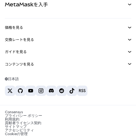
MetaMaskを入手
RWA
mUSD
新規
ダッシュボード
トランザクションシールド
収益化
Smart Accounts Kit
Agent Wallet
新規
価格を見る
埋め込みウォレット
Snaps
ビットコインの価格
交換レートを見る
MetaMask Connect
イーサリアムの価格
報酬
新規
BTC→USD
Solanaの価格
ガイドを見る
Snaps
セキュリティ
ETH→USD
BTCの購入
Shiba Inuの価格
USDT→INR
コンテンツを見る
Web3サービス
サポート
ETHの購入
Pepeの価格
ビットコインウォレット
BTC→USDT
SOLの購入
キャリア
Tetherの価格
Solanaウォレット
日本語
BTC→INR
PEPEの購入
お問い合わせ
USDCの価格
おすすめの暗号資産カード
ETH→USDT
USDTの購入
Chanlinkの価格
おすすめのモバイル暗号資産ウォレット
USDT→PHP
USDCの購入
Polymarketとは？
BTC→EUR
SHIBの購入
Consensys
税制関連ニュース
プライバシー ポリシー
利用規約
BNBの購入
貢献者ライセンス契約
暗号資産の購入方法は？
サイトマップ
アクセシビリティ
ビットコインを売るには？
Cookieの管理