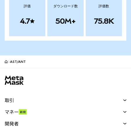
評価
ダウンロード数
評価数
4.7
50M+
75.8K
AST/ANT
MetaMaskサイトフッター
取引
スワップ
マネー
新規
予測
新規
購入
開発者
パーペチュアル
新規
カード
ドキュメントを表示