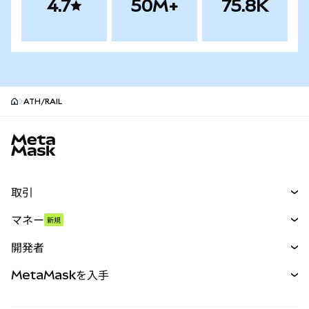
4.7
50M+
75.8K
ATH/RAIL
MetaMaskサイトフッター
取引
スワップ
マネー
新規
予測
新規
購入
開発者
パーペチュアル
新規
カード
ドキュメントを表示
MetaMaskを入手
RWA
mUSD
新規
ダッシュボード
トランザクションシールド
収益化