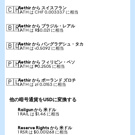
Aethir から スイスフラン
🇨🇭
1 ATH は CHF 0.003337 に相当
Aethir から ブラジル・レアル
🇧🇷
1 ATH は R$0.021 に相当
Aethir から バングラデシュ・タカ
🇧🇩
1 ATH は ৳0.5092 に相当
Aethir から フィリピン・ペソ
🇵🇭
1 ATH は ₱0.2505 に相当
Aethir から ポーランド ズロチ
🇵🇱
1 ATH は zł 0.0153 に相当
他の暗号通貨をUSDに変換する
Railgun から 米ドル
1 RAIL は $1.46 に相当
Reserve Rights から 米ドル
1 RSR は $0.001268 に相当