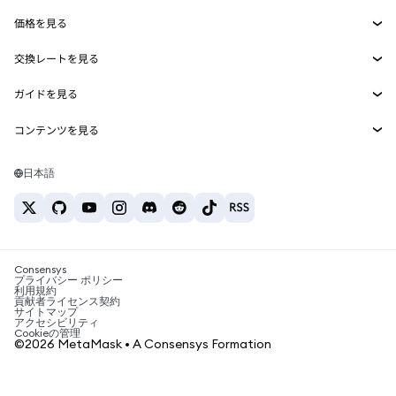
Smart Accounts Kit
Agent Wallet
新規
価格を見る
埋め込みウォレット
Snaps
ビットコインの価格
交換レートを見る
MetaMask Connect
イーサリアムの価格
報酬
新規
BTC→USD
Solanaの価格
ガイドを見る
Snaps
セキュリティ
ETH→USD
BTCの購入
Shiba Inuの価格
USDT→INR
コンテンツを見る
Web3サービス
サポート
ETHの購入
Pepeの価格
ビットコインウォレット
BTC→USDT
SOLの購入
キャリア
Tetherの価格
Solanaウォレット
日本語
BTC→INR
PEPEの購入
お問い合わせ
USDCの価格
おすすめの暗号資産カード
ETH→USDT
USDTの購入
Chanlinkの価格
おすすめのモバイル暗号資産ウォレット
USDT→PHP
USDCの購入
Polymarketとは？
BTC→EUR
SHIBの購入
Consensys
税制関連ニュース
プライバシー ポリシー
利用規約
BNBの購入
貢献者ライセンス契約
暗号資産の購入方法は？
サイトマップ
アクセシビリティ
ビットコインを売るには？
Cookieの管理
©2026 MetaMask • A Consensys Formation