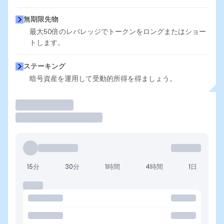
無期限先物
最大50倍のレバレッジでトークンをロングまたはショー
トします。
ステーキング
暗号資産を運用して受動的所得を得ましょう。
取引
15分
30分
1時間
4時間
1日