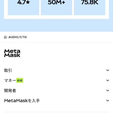
4.7
50M+
75.8K
AUDIO/CTSI
MetaMaskサイトフッター
取引
スワップ
マネー
新規
予測
新規
購入
開発者
パーペチュアル
新規
カード
ドキュメントを表示
MetaMaskを入手
RWA
mUSD
新規
ダッシュボード
トランザクションシールド
収益化