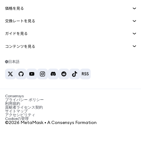
Smart Accounts Kit
Agent Wallet
新規
価格を見る
埋め込みウォレット
Snaps
ビットコインの価格
交換レートを見る
MetaMask Connect
イーサリアムの価格
報酬
新規
BTC→USD
Solanaの価格
ガイドを見る
Snaps
セキュリティ
ETH→USD
BTCの購入
Shiba Inuの価格
USDT→INR
コンテンツを見る
Web3サービス
サポート
ETHの購入
Pepeの価格
ビットコインウォレット
BTC→USDT
SOLの購入
キャリア
Tetherの価格
Solanaウォレット
日本語
BTC→INR
PEPEの購入
お問い合わせ
USDCの価格
おすすめの暗号資産カード
ETH→USDT
USDTの購入
Chanlinkの価格
おすすめのモバイル暗号資産ウォレット
USDT→PHP
USDCの購入
Polymarketとは？
BTC→EUR
SHIBの購入
Consensys
税制関連ニュース
プライバシー ポリシー
利用規約
BNBの購入
貢献者ライセンス契約
暗号資産の購入方法は？
サイトマップ
アクセシビリティ
ビットコインを売るには？
Cookieの管理
©2026 MetaMask • A Consensys Formation