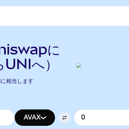
niswapに
らUNIへ）
 UNIに相当します
AVAX