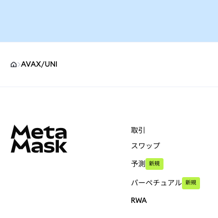
AVAX/UNI
MetaMaskサイトフッター
取引
スワップ
予測
新規
パーペチュアル
新規
RWA