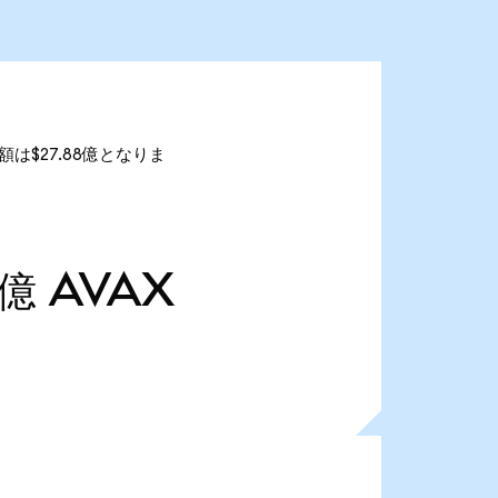
総額は$27.88億となりま
2億
AVAX