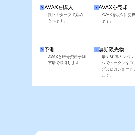
AVAXを購入
AVAXを売却
数回のタップで始め
AVAXを現金に交
られます。
ます。
予測
無期限先物
AVAXと暗号資産予測
最大50倍のレバレ
市場で取引します。
ジでトークンをロ
グまたはショート
ます。