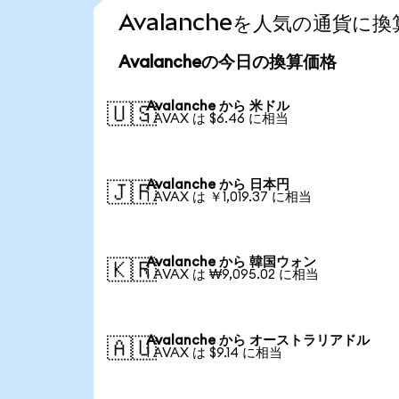
Avalancheを人気の通貨に
Avalancheの今日の換算価格
Avalanche から 米ドル
🇺🇸
1 AVAX は $6.46 に相当
Avalanche から 日本円
🇯🇵
1 AVAX は ￥1,019.37 に相当
Avalanche から 韓国ウォン
🇰🇷
1 AVAX は ₩9,095.02 に相当
Avalanche から オーストラリアドル
🇦🇺
1 AVAX は $9.14 に相当