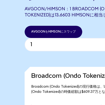
AVGOON/HIMSON：1 BROADCOM (
TOKENIZED)は13.6603 HIMSONに相
AVGOONをHIMSONにスワップ
Broadcom (Ondo Toke
Broadcom (Ondo Tokenized)の現行価格
(Ondo Tokenized)の時価総額は$609.37万