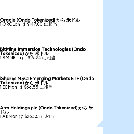
Oracle (Ondo Tokenized) から 米ドル
1 ORCLon は $147.00 に相当
BitMine Immersion Technologies (Ondo
Tokenized) から 米ドル
1 BMNRon は $18.94 に相当
iShares MSCI Emerging Markets ETF (Ondo
Tokenized) から 米ドル
1 EEMon は $66.55 に相当
Arm Holdings plc (Ondo Tokenized) から 米
ドル
1 ARMon は $283.51 に相当