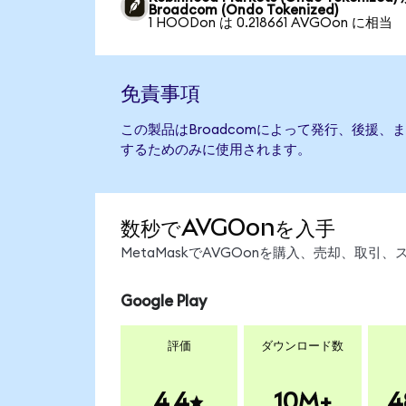
Broadcom (Ondo Tokenized)
1 HOODon は 0.218661 AVGOon に相当
免責事項
この製品はBroadcomによって発行、後援
するためのみに使用されます。
数秒でAVGOonを入手
MetaMaskでAVGOonを購入、売却、取
Google Play
評価
ダウンロード数
4.4
10M+
4