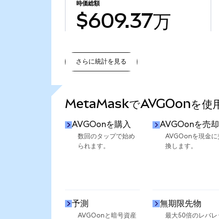
時価総額
$609.37万
さらに統計を見る
さらに統計を見る
MetaMaskでAVGOonを
AVGOonを購入
AVGOonを売却
数回のタップで始め
AVGOonを現金に
られます。
換します。
予測
無期限先物
AVGOonと暗号資産
最大50倍のレバレ