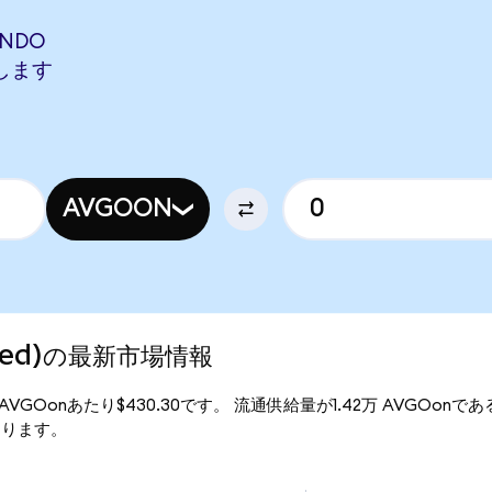
ONDO
当します
AVGOON
nized)の最新市場情報
は、1AVGOonあたり$430.30です。 流通供給量が1.42万 AVGOonで
となります。