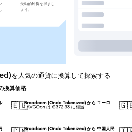
ン
受動的所得を得まし
し
ょう。
enized)を人気の通貨に換算して探索する
の今日の換算価格
ル
Broadcom (Ondo Tokenized) から ユーロ
🇪🇺
🇬
1 AVGOon は €372.33 に相当
円
Broadcom (Ondo Tokenized) から 中国人民
🇨🇳
🇹