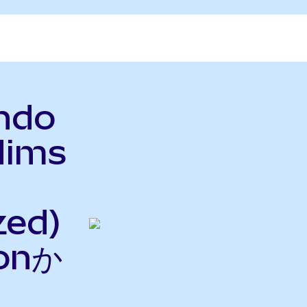
ndo
Hims
h
zed)
onか