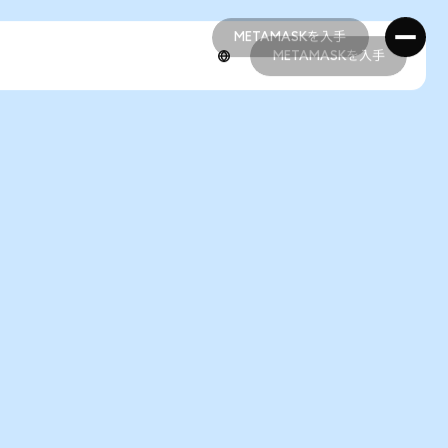
METAMASKを入手
METAMASKを入手
METAMASKを入手
METAMASKを入手