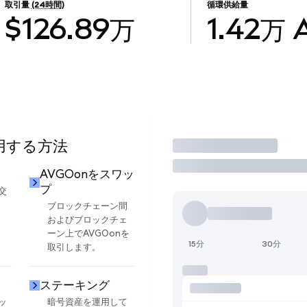
取引量
(24時間)
循環供給量
$126.89万
1.42万
使用する方法
取引
AVGOonをスワッ
プ
交
ブロックチェーン間
およびブロックチェ
ーン上でAVGOonを
15分
30分
取引します。
ステーキング
ッ
暗号資産を運用して