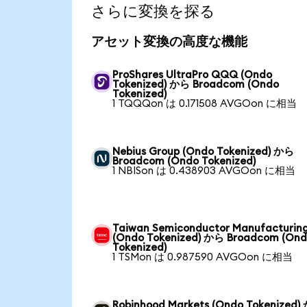
さらに変換を探る
アセット変換の高度な機能
ProShares UltraPro QQQ (Ondo
Tokenized) から Broadcom (Ondo
Tokenized)
1 TQQQon は 0.171508 AVGOon に相当
Nebius Group (Ondo Tokenized) から
Broadcom (Ondo Tokenized)
1 NBISon は 0.438903 AVGOon に相当
Taiwan Semiconductor Manufacturin
(Ondo Tokenized) から Broadcom (On
Tokenized)
1 TSMon は 0.987590 AVGOon に相当
Robinhood Markets (Ondo Tokenized)