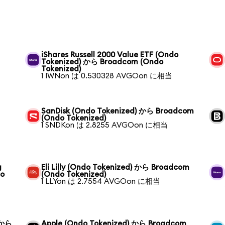
iShares Russell 2000 Value ETF (Ondo
Tokenized) から Broadcom (Ondo
Tokenized)
1 IWNon は 0.530328 AVGOon に相当
SanDisk (Ondo Tokenized) から Broadcom
(Ondo Tokenized)
1 SNDKon は 2.8255 AVGOon に相当
g
Eli Lilly (Ondo Tokenized) から Broadcom
do
(Ondo Tokenized)
1 LLYon は 2.7554 AVGOon に相当
 から
Apple (Ondo Tokenized) から Broadcom