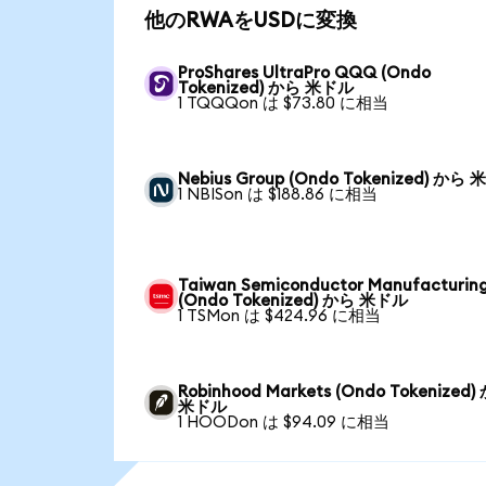
他のRWAをUSDに変換
ProShares UltraPro QQQ (Ondo
Tokenized) から 米ドル
1 TQQQon は $73.80 に相当
Nebius Group (Ondo Tokenized) から
1 NBISon は $188.86 に相当
Taiwan Semiconductor Manufacturin
(Ondo Tokenized) から 米ドル
1 TSMon は $424.96 に相当
Robinhood Markets (Ondo Tokenized)
米ドル
1 HOODon は $94.09 に相当