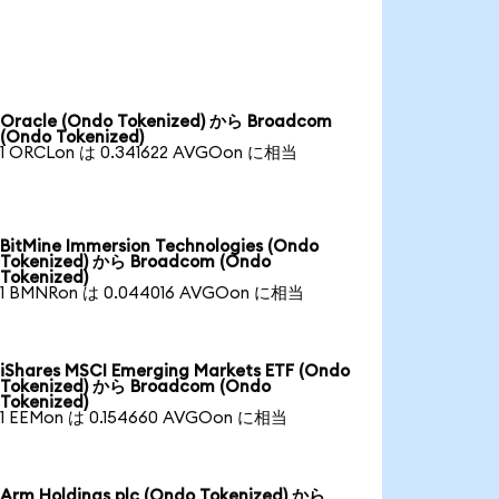
Oracle (Ondo Tokenized) から Broadcom
(Ondo Tokenized)
1 ORCLon は 0.341622 AVGOon に相当
BitMine Immersion Technologies (Ondo
Tokenized) から Broadcom (Ondo
Tokenized)
1 BMNRon は 0.044016 AVGOon に相当
iShares MSCI Emerging Markets ETF (Ondo
Tokenized) から Broadcom (Ondo
Tokenized)
1 EEMon は 0.154660 AVGOon に相当
Arm Holdings plc (Ondo Tokenized) から