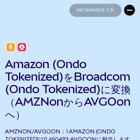
METAMASKを入手
METAMASKを入手
Amazon (Ondo
Tokenized)をBroadcom
(Ondo Tokenized)に変換
（AMZNonからAVGOon
へ）
AMZNON/AVGOON：1 AMAZON (ONDO
TOKENIZED)は0.650493 AVGOONに相当します