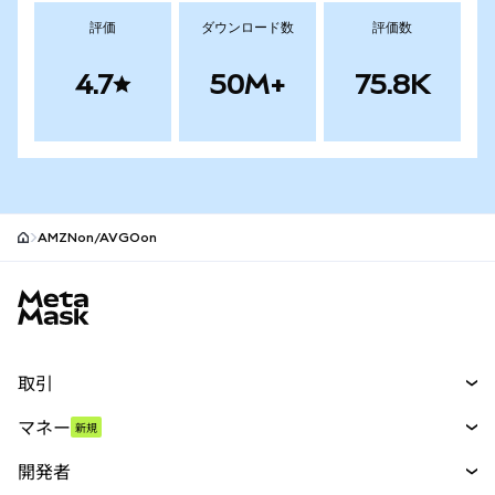
評価
ダウンロード数
評価数
4.7
50M+
75.8K
AMZNon/AVGOon
MetaMaskサイトフッター
取引
スワップ
マネー
新規
予測
新規
購入
開発者
パーペチュアル
新規
カード
ドキュメントを表示