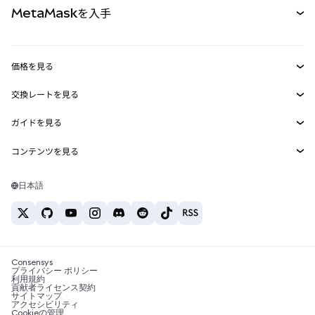
MetaMaskを入手
RWA
mUSD
新規
ダッシュボード
トランザクションシールド
収益化
Smart Accounts Kit
Agent Wallet
新規
価格を見る
埋め込みウォレット
Snaps
ビットコインの価格
交換レートを見る
MetaMask Connect
イーサリアムの価格
報酬
新規
BTC→USD
Solanaの価格
ガイドを見る
Snaps
セキュリティ
ETH→USD
BTCの購入
Shiba Inuの価格
USDT→INR
コンテンツを見る
Web3サービス
サポート
ETHの購入
Pepeの価格
ビットコインウォレット
BTC→USDT
SOLの購入
キャリア
Tetherの価格
Solanaウォレット
日本語
BTC→INR
PEPEの購入
お問い合わせ
USDCの価格
おすすめの暗号資産カード
ETH→USDT
USDTの購入
Chanlinkの価格
おすすめのモバイル暗号資産ウォレット
USDT→PHP
USDCの購入
Polymarketとは？
BTC→EUR
SHIBの購入
Consensys
税制関連ニュース
プライバシー ポリシー
利用規約
BNBの購入
貢献者ライセンス契約
暗号資産の購入方法は？
サイトマップ
アクセシビリティ
ビットコインを売るには？
Cookieの管理