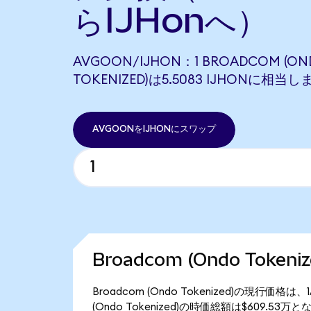
らIJHonへ）
AVGOON/IJHON：1 BROADCOM (ON
TOKENIZED)は5.5083 IJHONに相当し
AVGOONをIJHONにスワップ
Broadcom (Ondo Toke
Broadcom (Ondo Tokenized)の現行価格
(Ondo Tokenized)の時価総額は$609.53万