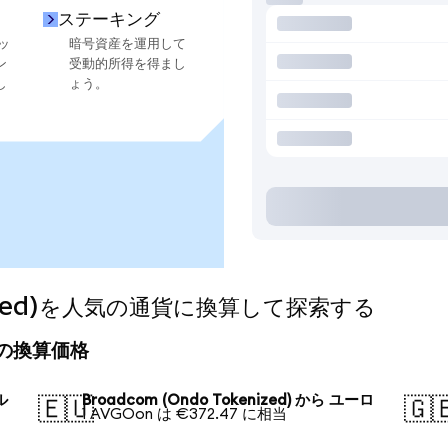
ステーキング
ッ
暗号資産を運用して
ン
受動的所得を得まし
し
ょう。
enized)を人気の通貨に換算して探索する
の今日の換算価格
ル
Broadcom (Ondo Tokenized) から ユーロ
🇪🇺
🇬
1 AVGOon は €372.47 に相当