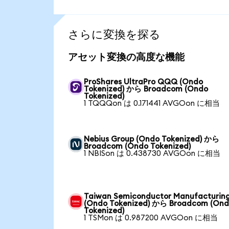
さらに変換を探る
アセット変換の高度な機能
ProShares UltraPro QQQ (Ondo
Tokenized) から Broadcom (Ondo
Tokenized)
1 TQQQon は 0.171441 AVGOon に相当
Nebius Group (Ondo Tokenized) から
Broadcom (Ondo Tokenized)
1 NBISon は 0.438730 AVGOon に相当
Taiwan Semiconductor Manufacturin
(Ondo Tokenized) から Broadcom (On
Tokenized)
1 TSMon は 0.987200 AVGOon に相当