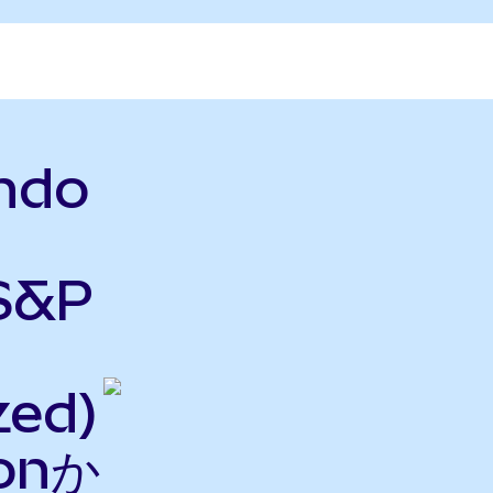
ndo
 S&P
zed)
onか