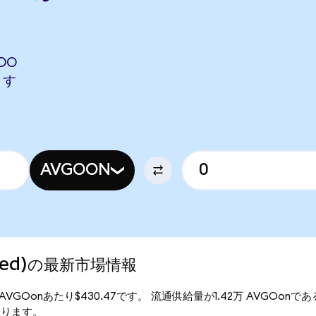
DO
ます
AVGOON
nized)の最新市場情報
は、1AVGOonあたり$430.47です。 流通供給量が1.42万 AVGOonで
となります。