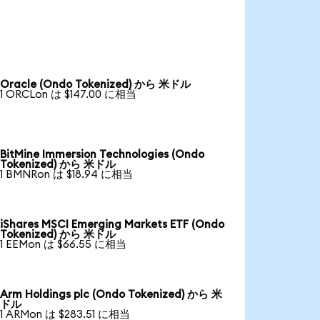
Oracle (Ondo Tokenized) から 米ドル
1 ORCLon は $147.00 に相当
BitMine Immersion Technologies (Ondo
Tokenized) から 米ドル
1 BMNRon は $18.94 に相当
iShares MSCI Emerging Markets ETF (Ondo
Tokenized) から 米ドル
1 EEMon は $66.55 に相当
Arm Holdings plc (Ondo Tokenized) から 米
ドル
1 ARMon は $283.51 に相当