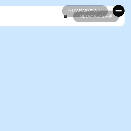
METAMASKを入手
METAMASKを入手
METAMASKを入手
METAMASKを入手