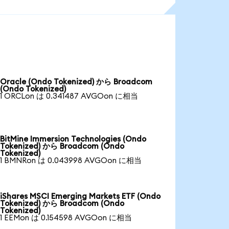
Oracle (Ondo Tokenized) から Broadcom
(Ondo Tokenized)
1 ORCLon は 0.341487 AVGOon に相当
BitMine Immersion Technologies (Ondo
Tokenized) から Broadcom (Ondo
Tokenized)
1 BMNRon は 0.043998 AVGOon に相当
iShares MSCI Emerging Markets ETF (Ondo
Tokenized) から Broadcom (Ondo
Tokenized)
1 EEMon は 0.154598 AVGOon に相当