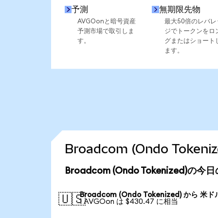
予測
無期限先物
AVGOonと暗号資産
最大50倍のレバレ
予測市場で取引しま
ジでトークンをロ
す。
グまたはショート
ます。
Broadcom (Ondo Tok
Broadcom (Ondo Tokenized)
Broadcom (Ondo Tokenized) から 米ド
🇺🇸
1 AVGOon は $430.47 に相当