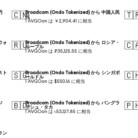
円
Broadcom (Ondo Tokenized) から 中国人民
🇨🇳
🇹
元
1 AVGOon は ￥2,904.41 に相当
国ウォ
Broadcom (Ondo Tokenized) から ロシア・
🇷🇺
🇨
ルーブル
1 AVGOon は ₽35,125.55 に相当
ースト
Broadcom (Ondo Tokenized) から シンガポ
🇸🇬
🇨
ールドル
1 AVGOon は $550.16 に相当
ジ
Broadcom (Ondo Tokenized) から バングラ
🇧🇩
🇵
デシュ・タカ
1 AVGOon は ৳53,127.85 に相当
ーラン