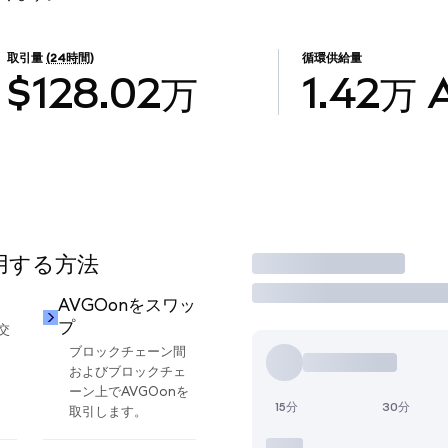
取引量
(24時間)
循環供給量
$128.02万
1.42万
使用する方法
取引
AVGOonをスワッ
プ
交
ブロックチェーン間
およびブロックチェ
ーン上でAVGOonを
15分
30分
取引します。