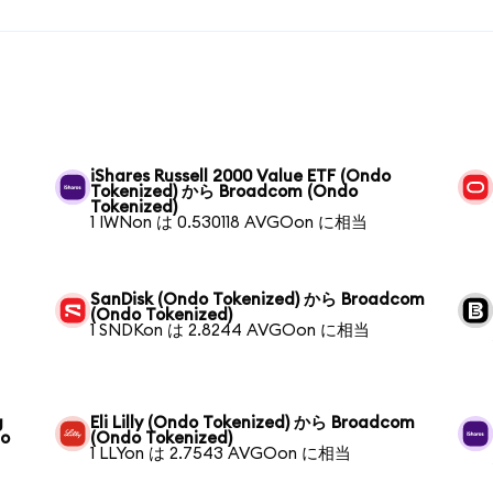
iShares Russell 2000 Value ETF (Ondo
Tokenized) から Broadcom (Ondo
Tokenized)
1 IWNon は 0.530118 AVGOon に相当
SanDisk (Ondo Tokenized) から Broadcom
(Ondo Tokenized)
1 SNDKon は 2.8244 AVGOon に相当
g
Eli Lilly (Ondo Tokenized) から Broadcom
do
(Ondo Tokenized)
1 LLYon は 2.7543 AVGOon に相当