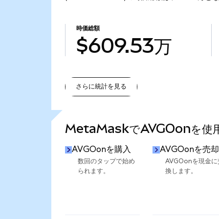
時価総額
$609.53万
さらに統計を見る
さらに統計を見る
MetaMaskでAVGOonを
AVGOonを購入
AVGOonを売却
数回のタップで始め
AVGOonを現金に
られます。
換します。