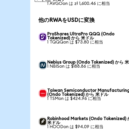
1 AVGOon は zł 1,600.46 に相当
他のRWAをUSDに変換
ProShares UltraPro QQQ (Ondo
Tokenized) から 米ドル
1 TQQQon は $73.80 に相当
Nebius Group (Ondo Tokenized) から
1 NBISon は $188.86 に相当
Taiwan Semiconductor Manufacturin
(Ondo Tokenized) から 米ドル
1 TSMon は $424.96 に相当
Robinhood Markets (Ondo Tokenized)
米ドル
1 HOODon は $94.09 に相当